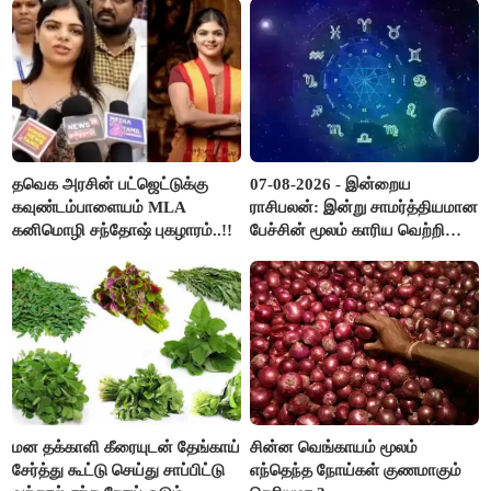
தவெக அரசின் பட்ஜெட்டுக்கு
07-08-2026 - இன்றைய
கவுண்டம்பாளையம் MLA
ராசிபலன்: இன்று சாமர்த்தியமான
கனிமொழி சந்தோஷ் புகழாரம்..!!
பேச்சின் மூலம் காரிய வெற்றி
உண்டாகும். அடுத்தவரை நம்பி
பொறுப்புகளை ஒப்படைப்பதில்
கவனம் தேவை..!
மன தக்காளி கீரையுடன் தேங்காய்
சின்ன வெங்காயம் மூலம்
சேர்த்து கூட்டு செய்து சாப்பிட்டு
எந்தெந்த நோய்கள் குணமாகும்