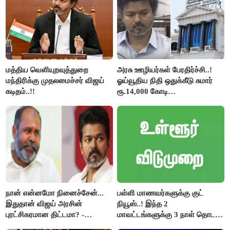
மத்திய வெளியுறவுத்துறை
அரசு ஊழியர்கள் பேரதிர்ச்சி..!
மந்திரிக்கு முதலமைச்சர் விஜய்
ஓய்வூதிய நிதி ஒதுக்கீடு சுமார்
கடிதம்..!!
ரூ.14,000 கோடி
குறைக்கப்பட்டுள்ளது..!
நான் என்னமோ நினைச்சேன்...
பள்ளி மாணவர்களுக்கு குட்
இதுதான் விஜய் அரசின்
நியூஸ்..! இந்த 2
புரட்சிகரமான திட்டமா? -
மாவட்டங்களுக்கு 3 நாள் தொடர்
ஆர்.பி.உதயகுமார்..!
விடுமுறை..!