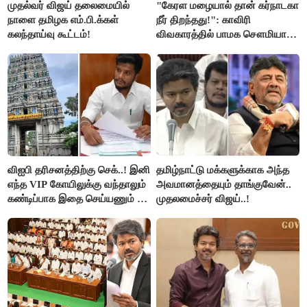
முதல்வர் விஜய் தலைமையில்
"கேரள மழையால் தான் கர்நாடகா
நாளை தமிழக எம்.பி.க்கள்
நீர் திறந்தது!": காவிரி
கலந்தாய்வு கூட்டம்!
விவகாரத்தில் பாமக சௌமியா
அன்புமணி சாடல்!
விஐபி தரிசனத்திற்கு செக்..! இனி
தமிழ்நாட்டு மக்களுக்காக அந்த
எந்த VIP கோயிலுக்கு வந்தாலும்
அவமானத்தையும் தாங்குவேன்..
கண்டிப்பாக இதை செய்யணும் -
முதலமைச்சர் விஜய்..!
அமைச்சர் ரமேஷ்..!