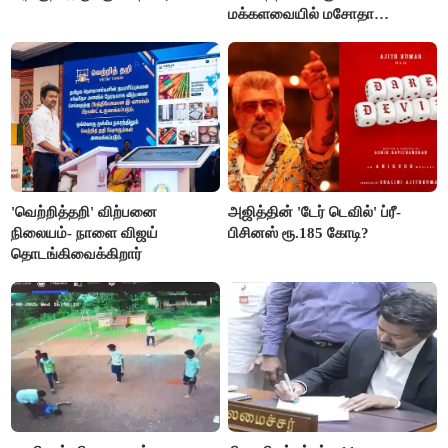
மக்களவையில் மசோதா
நிறைவேற்றம்!
'வெற்றித்தறி' விற்பனை
அஜித்தின் 'டேர் டெவில்' ப்ரீ-
நிலையம்- நாளை விஜய்
பிசினஸ் ரூ.185 கோடி?
தொடங்கிவைக்கிறார்