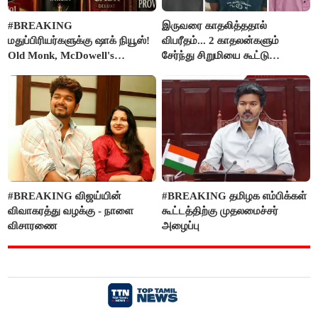
#BREAKING
இருவரை காதலித்ததால்
மதுப்பிரியர்களுக்கு ஷாக் நியூஸ்!
விபரீதம்... 2 காதலன்களும்
Old Monk, McDowell's
சேர்ந்து சிறுமியை கூட்டு
மதுபானங்களை விற்பனை செய்ய
வன்கொடுமை செய்து கொலை
FSSAI தடை
செய்த கொடூரம்
#BREAKING விஜய்யின்
#BREAKING தமிழக எம்பிக்கள்
விவாகரத்து வழக்கு - நாளை
கூட்டத்திற்கு முதலமைச்சர்
விசாரணை
அழைப்பு