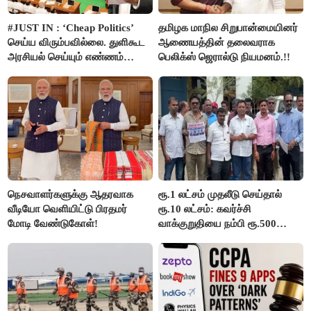
#JUST IN : ‘Cheap Politics’
தமிழக மாநில சிறுபான்மையினர்
செய்ய விரும்பவில்லை. துளிகூட
ஆணையத்தின் தலைவராக
அரசியல் செய்யும் எண்ணம்
பெலிக்ஸ் ஜெரால்டு நியமனம்.!!
இல்லை - உதயநிதிக்கு முதல்வர்
விஜய் பதில்!
நெசவாளர்களுக்கு ஆதரவாக
ரூ.1 லட்சம் முதலீடு செய்தால்
வீடியோ வெளியிட்டு பிரதமர்
ரூ.10 லட்சம்: கவர்ச்சி
மோடி வேண்டுகோள்!
வாக்குறுதியை நம்பி ரூ.500
கோடியை இழந்த திருப்பூர்
மக்கள்!