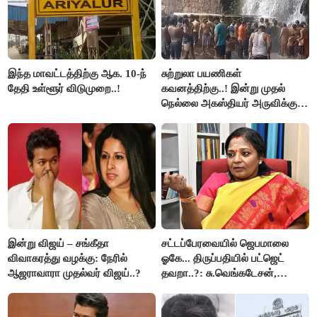
இந்த மாவட்டத்திற்கு ஆக. 10-ந்
சுற்றுலா பயணிகள்
தேதி உள்ளூர் விடுமுறை..!
கவனத்திற்கு..! இன்று முதல்
நெல்லை அகஸ்தியர் அருவிக்கு
செல்ல தடை..!
இன்று விஜய் – சங்கீதா
சட்டப்பேரவையில் ஜெபமாலை
விவாகரத்து வழக்கு: நேரில்
ஓகே... திருப்பதியில் பட்ஜெட்
ஆஜராவாரா முதல்வர் விஜய்..?
தவறா..?: சு.வெங்கடேசன்,
திருமாவளவனுக்கு தமிழிசை
கேள்வி..!