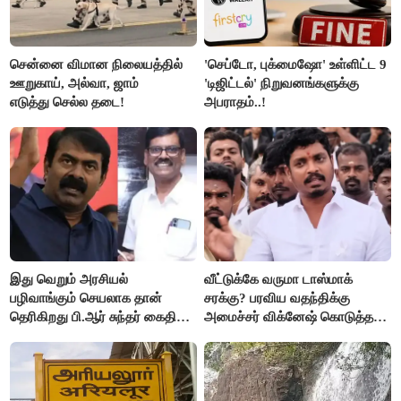
சென்னை விமான நிலையத்தில்
'செப்டோ, புக்மைஷோ' உள்ளிட்ட 9
ஊறுகாய், அல்வா, ஜாம்
'டிஜிட்டல்' நிறுவனங்களுக்கு
எடுத்து செல்ல தடை!
அபராதம்..!
இது வெறும் அரசியல்
வீட்டுக்கே வருமா டாஸ்மாக்
பழிவாங்கும் செயலாக தான்
சரக்கு? பரவிய வதந்திக்கு
தெரிகிறது பி.ஆர் சுந்தர் கைதிற்கு
அமைச்சர் விக்னேஷ் கொடுத்த
சீமான் கடும் கண்டனம்..!
விளக்கம்!