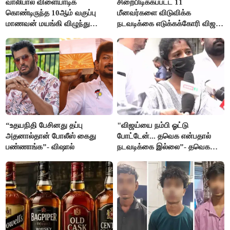
வாலிபால் விளையாடிக்
சிறைபிடிக்கப்பட்ட 11
கொண்டிருந்த 10ஆம் வகுப்பு
மீனவர்களை விடுவிக்க
மாணவன் மயங்கி விழுந்து
நடவடிக்கை எடுக்கக்கோரி விஜய்
உயிரிழப்பு
கடிதம்
“உதயநிதி பேசினது தப்பு
"விஜய்யை நம்பி ஓட்டு
அதனால்தான் போலீஸ் கைது
போட்டேன்... தவெக என்பதால்
பண்ணாங்க”- விஷால்
நடவடிக்கை இல்லை”- தவெக
நிர்வாகியால் பாதிக்கப்பட்ட பெண்
கதறல்