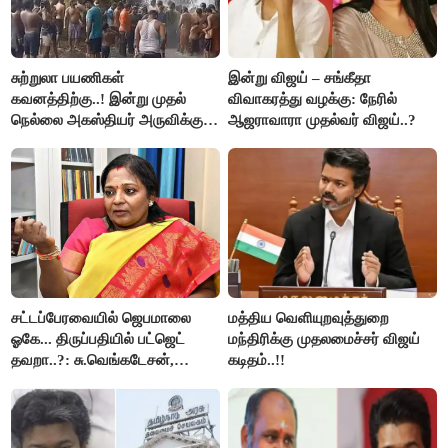
சுற்றுலா பயணிகள்
இன்று விஜய் – சங்கீதா
கவனத்திற்கு..! இன்று முதல்
விவாகரத்து வழக்கு: நேரில்
நெல்லை அகஸ்தியர் அருவிக்கு
ஆஜராவாரா முதல்வர் விஜய்..?
செல்ல தடை..!
சட்டப்பேரவையில் ஜெபமாலை
மத்திய வெளியுறவுத்துறை
ஓகே... திருப்பதியில் பட்ஜெட்
மந்திரிக்கு முதலமைச்சர் விஜய்
தவறா..?: சு.வெங்கடேசன்,
கடிதம்..!!
திருமாவளவனுக்கு தமிழிசை
கேள்வி..!