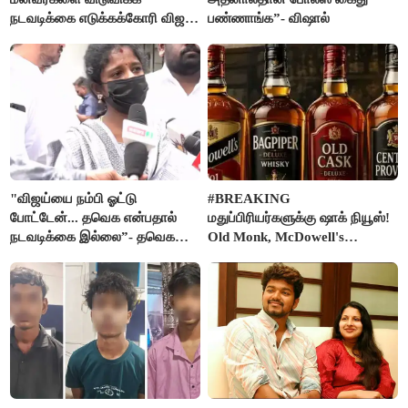
நடவடிக்கை எடுக்கக்கோரி விஜய்
பண்ணாங்க”- விஷால்
கடிதம்
"விஜய்யை நம்பி ஓட்டு
#BREAKING
போட்டேன்... தவெக என்பதால்
மதுப்பிரியர்களுக்கு ஷாக் நியூஸ்!
நடவடிக்கை இல்லை”- தவெக
Old Monk, McDowell's
நிர்வாகியால் பாதிக்கப்பட்ட பெண்
மதுபானங்களை விற்பனை செய்ய
கதறல்
FSSAI தடை