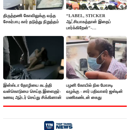
திருத்தணி கோவிலுக்கு வந்த
“LABEL, STICKER
சேகர்பாபு கார் தடுத்து நிறுத்தம்
ஆட்சியாகத்தான் இதைப்
பார்க்கிறேன்”-
எம்.ஆர்.கே.பன்னீர்செல்வம்
இன்ஸ்டா தோழியை கடத்தி
பழனி கோயில் நில மோசடி
வன்கொடுமை செய்த இளைஞர்-
வழக்கு - சார் பதிவாளர் ஜஸ்டின்
உணவு ஆர்டர் செய்து சிக்கினான்
மணிகண்டன் கைது