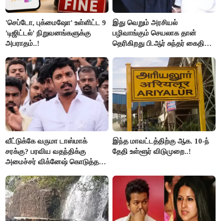
'செப்டோ, புக்மைஷோ' உள்ளிட்ட 9
இது வெறும் அரசியல்
'டிஜிட்டல்' நிறுவனங்களுக்கு
பழிவாங்கும் செயலாக தான்
அபராதம்..!
தெரிகிறது பி.ஆர் சுந்தர் கைதிற்கு
சீமான் கடும் கண்டனம்..!
வீட்டுக்கே வருமா டாஸ்மாக்
இந்த மாவட்டத்திற்கு ஆக. 10-ந்
சரக்கு? பரவிய வதந்திக்கு
தேதி உள்ளூர் விடுமுறை..!
அமைச்சர் விக்னேஷ் கொடுத்த
விளக்கம்!