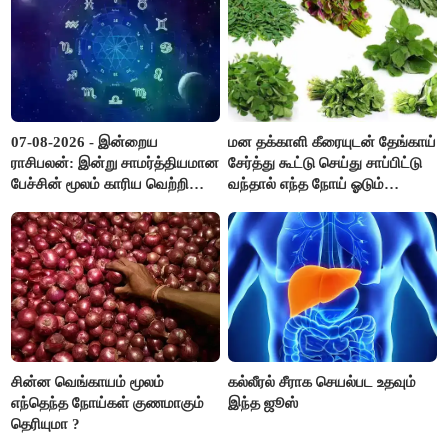
07-08-2026 - இன்றைய
மன தக்காளி கீரையுடன் தேங்காய்
ராசிபலன்: இன்று சாமர்த்தியமான
சேர்த்து கூட்டு செய்து சாப்பிட்டு
பேச்சின் மூலம் காரிய வெற்றி
வந்தால் எந்த நோய் ஓடும்
உண்டாகும். அடுத்தவரை நம்பி
தெரியுமா ?
பொறுப்புகளை ஒப்படைப்பதில்
கவனம் தேவை..!
சின்ன வெங்காயம் மூலம்
கல்லீரல் சீராக செயல்பட உதவும்
எந்தெந்த நோய்கள் குணமாகும்
இந்த ஜூஸ்
தெரியுமா ?