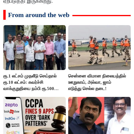
ஏற்படுத்தி இருக்கிறது.
From around the web
ரூ.1 லட்சம் முதலீடு செய்தால்
சென்னை விமான நிலையத்தில்
ரூ.10 லட்சம்: கவர்ச்சி
ஊறுகாய், அல்வா, ஜாம்
வாக்குறுதியை நம்பி ரூ.500
எடுத்து செல்ல தடை!
கோடியை இழந்த திருப்பூர்
மக்கள்!