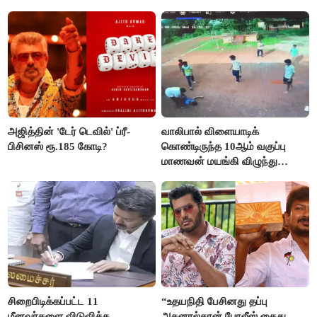
நிறைவேற்றம்!
அஜித்தின் 'டேர் டெவில்' ப்ரீ-
வாலிபால் விளையாடிக்
பிசினஸ் ரூ.185 கோடி?
கொண்டிருந்த 10ஆம் வகுப்பு
மாணவன் மயங்கி விழுந்து
உயிரிழப்பு
சிறைபிடிக்கப்பட்ட 11
“உதயநிதி பேசினது தப்பு
மீனவர்களை விடுவிக்க
அதனால்தான் போலீஸ் கைது