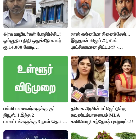
அரசு ஊழியர்கள் பேரதிர்ச்சி..!
நான் என்னமோ நினைச்சேன்...
ஓய்வூதிய நிதி ஒதுக்கீடு சுமார்
இதுதான் விஜய் அரசின்
ரூ.14,000 கோடி
புரட்சிகரமான திட்டமா? -
குறைக்கப்பட்டுள்ளது..!
ஆர்.பி.உதயகுமார்..!
பள்ளி மாணவர்களுக்கு குட்
தவெக அரசின் பட்ஜெட்டுக்கு
நியூஸ்..! இந்த 2
கவுண்டம்பாளையம் MLA
மாவட்டங்களுக்கு 3 நாள் தொடர்
கனிமொழி சந்தோஷ் புகழாரம்..!!
விடுமுறை..!