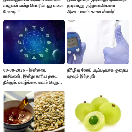
காதலன் என்ற பெயரில் புது வகை
முடியாது; குற்றவாளிகளை
மோசடி..!
அடையாளம் காண ஸ்மார்ட்
கண்ணாடிகளை பயன்படுத்த
போலீசார் முடிவு..!
09-08-2026 - இன்றைய
நீரிழிவு நோய் படிப்படியாக குறைய
ராசிபலன்: இன்று காரிய தடை
உதவும் இந்த நீர்
நீங்கும். வாழ்க்கை வளம் பெறும்.
எதிரில் இருப்பவர்களை
எடைபோடுவது நல்லது..!