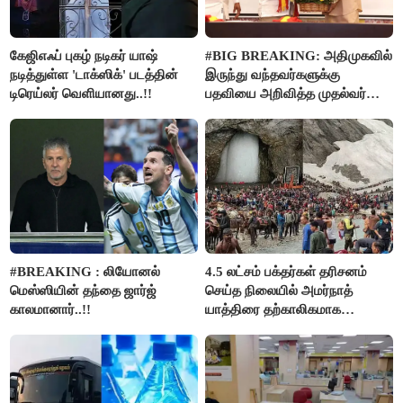
கேஜிஎஃப் புகழ் நடிகர் யாஷ்
#BIG BREAKING: அதிமுகவில்
நடித்துள்ள 'டாக்‌ஸிக்' படத்தின்
இருந்து வந்தவர்களுக்கு
டிரெய்லர் வெளியானது..!!
பதவியை அறிவித்த முதல்வர்
விஜய்..!!
#BREAKING : லியோனல்
4.5 லட்சம் பக்தர்கள் தரிசனம்
மெஸ்ஸியின் தந்தை ஜார்ஜ்
செய்த நிலையில் அமர்நாத்
காலமானார்..!!
யாத்திரை தற்காலிகமாக
நிறுத்தம்..!!