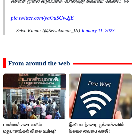
எச்சை இலை எடுப்பதை போன்றது கவர்னர் வேலை. 😡
pic.twitter.com/yaOuSCw2jE
— Selva Kumar (@Selvakumar_IN)
January 11, 2023
From around the web
டாஸ்மாக் கடைகளில்
இனி கடற்கரை, பூங்காக்களில்
மதுபானங்கள் விலை உயர்வு?
இலவச வைபை வசதி!