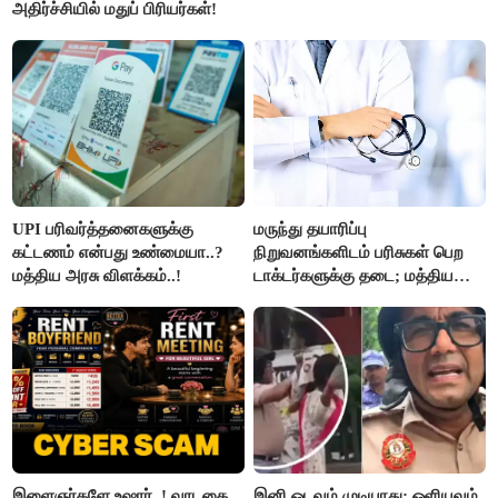
அதிர்ச்சியில் மதுப் பிரியர்கள்!
UPI பரிவர்த்தனைகளுக்கு
மருந்து தயாரிப்பு
கட்டணம் என்பது உண்மையா..?
நிறுவனங்களிடம் பரிசுகள் பெற
மத்திய அரசு விளக்கம்..!
டாக்டர்களுக்கு தடை; மத்திய
அரசு உத்தரவு..!
இளைஞர்களே உஷார்..! வாடகை
இனி ஓடவும் முடியாது; ஒளியவும்