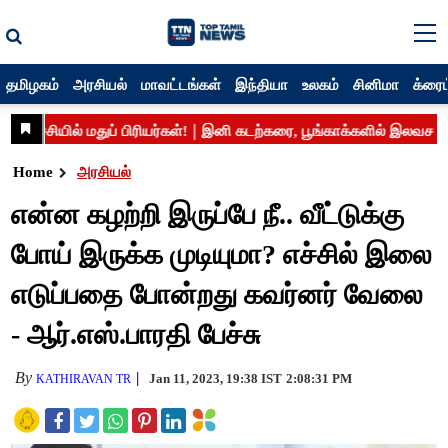
தமிழகம்
அரசியல்
மாவட்டங்கள்
இந்தியா
உலகம்
சினிமா
க்ரைம
Home
அரசியல்
என்ன கழற்றி இருப்பே நீ.. வீட்டுக்கு
போய் இருக்க முடியுமா? எச்சில் இலை
எடுப்பதை போன்றது கவர்னர் வேலை
- ஆர்.எஸ்.பாரதி பேச்சு
By
Jan 11, 2023, 19:38 IST
2:08:31 PM
KATHIRAVAN TR