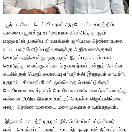
சூர்யா சிவா- டெய்ஸி சரண் ஆடியோ விவகாரத்தில்
தலைமை குறித்து கடுமையாக விமர்சித்ததாலும்
பாஜகவின் முக்கிய நிர்வாகிகள் குறிப்பாக அண்ணாமலை
உட்பட பலர் போடும் பதிவுகளுக்கு அதிக லைக்குகள்
கொடுப்பதற்கென்று ஒரு குரூப் இருப்பதாகவும் காசு
கொடுத்து லைக்குகள் வாங்குகிறார்கள் என்றும் சொல்லி
கட்சிக்குள் பெரும் சலசலப்பு ஏற்படுத்தி இருந்தார் காயத்ரி
ரகுராம். சிலரைப் போல் ஒவ்வொரு போஸ்ட்டுக்கும்
போலியான லைக்குகள் போலியான பாலோவயர்கள் வைத்து
என்னை பெரிய ஆளாக காட்டிக் கொள்ள விரும்பவில்லை
என்று அண்ணாமலையை மறைமுகமாக சாடியிருந்தார்.
இதனால் காயத்ரி ரகுராம் நீக்கம் செய்யப்பட்டுள்ளார்
என்று சொல்லப்பட்டாலும், காயத்ரி ரகுராமின் நீக்கத்திற்கு