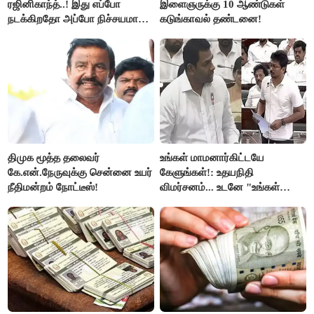
ரஜினிகாந்த்..! இது எப்போ
இளைஞருக்கு 10 ஆண்டுகள்
நடக்கிறதோ அப்போ நிச்சயமாக
கடுங்காவல் தண்டனை!
ரஜினி ₹1 கோடி தருவார் - லதா
ரஜினிகாந்த்..!
திமுக மூத்த தலைவர்
உங்கள் மாமனார்கிட்டயே
கே.என்.நேருவுக்கு சென்னை உயர்
கேளுங்கள்!: உதயநிதி
நீதிமன்றம் நோட்டீஸ்!
விமர்சனம்... உடனே "உங்கள்
அப்பாவிடம் கேளுங்கள்" என
ஆதவ் அர்ஜுனா பதிலடி!