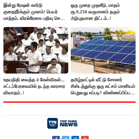
இன்று ரேஷன் கார்டு
ஒரு முறை முதலீடு, மாதம்
குறைதீர்க்கும் முகாம்! பெயர்
ரூ.9,250 வருமானம் தரும்
மாற்றம், விரல்ரேகை பதிவு செய்ய
அற்புதமான திட்டம்..!
அரிய வாய்ப்பு!
உதயநிதி வைத்த 4 கேள்விகள்...
தமிழ்நாட்டில் வீட்டு சோலார்
சட்டப்பேரவையில் நடந்த காரசார
சிஸ்டத்துக்கு ஒரு லட்சம் மானியம்
விவாதம்..!
பெறுவது எப்படி? விண்ணப்பிப்பது
எப்படி?