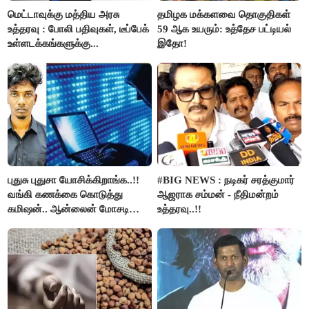
மெட்டாவுக்கு மத்திய அரசு
தமிழக மக்களவை தொகுதிகள்
உத்தரவு : போலி பதிவுகள், டீப்பேக்
59 ஆக உயரும்: உத்தேச பட்டியல்
உள்ளடக்கங்களுக்கு...
இதோ!
புதுசு புதுசா யோசிக்கிறாங்க..!!
#BIG NEWS : நடிகர் சரத்குமார்
வங்கி கணக்கை கொடுத்து
ஆஜராக சம்மன் - நீதிமன்றம்
கமிஷன்.. ஆன்லைன் மோசடி
உத்தரவு..!!
கும்பலுக்கு உதவிய வாலிபர்
கைது..!!