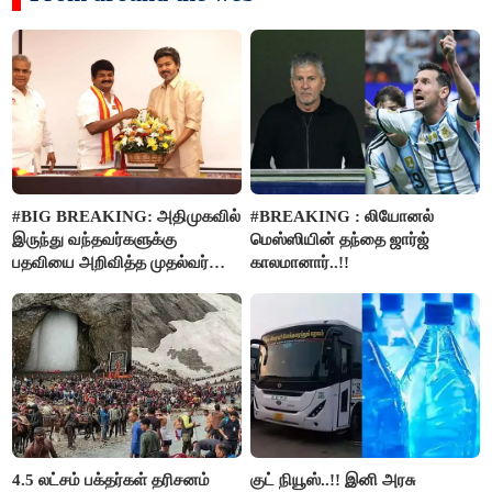
#BIG BREAKING: அதிமுகவில்
#BREAKING : லியோனல்
இருந்து வந்தவர்களுக்கு
மெஸ்ஸியின் தந்தை ஜார்ஜ்
பதவியை அறிவித்த முதல்வர்
காலமானார்..!!
விஜய்..!!
4.5 லட்சம் பக்தர்கள் தரிசனம்
குட் நியூஸ்..!! இனி அரசு