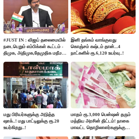
#JUST IN : விஜய் தலைமையில்
இனி தங்கம் வாங்குவது
நடைபெறும் எம்பிக்கள் கூட்டம் -
கொஞ்சம் கஷ்டம் தான்...4
திமுக, அதிமுக,தேமுதிக மநீம
நாட்களில் ரூ.6,120 உயர்வு..!
புறக்கணிப்பு..!
மது பிரியர்களுக்கு அடுத்த
மாதம் ரூ.3,000 பென்ஷன் தரும்
ஷாக்..! மது பாட்டிலுக்கு ரூ.20
மத்திய அரசின் திட்டம்! நாகை
உயர்கிறது..!
மாவட்ட தொழிலாளர்களுக்கு
ஆட்சியர் வெளியிட்ட சூப்பர்