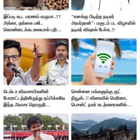
இப்படி கூட மரணம் வருமா..??
"எனக்கு பிடித்த நடிகர்
அக்கா, தங்கை பலி..
அவர்தான்"- மகுடம் பட விழாவில்
கொண்டைக்கடலையால் பறிபோன
நடிகர் விஷால் பேச்சு..!!
உயிர்கள்..!!
டெல்டா விவசாயிகளின்
சென்னை மக்களுக்கு குட்
போராட்டத்திலிருந்து தப்பிக்கவே
நியூஸ்..!! விரைவில் மெரினா,
இந்த அவசர தொகுதி
பெசன்ட் நகர் கடற்கரைகளில்
மறுவரையறை நாடகத்தை
இலவச Wi-Fi வசதி..!!
அரங்கேற்றுகிறார் முதலமைச்சர் -
திமுக ஐடி விங்..!!