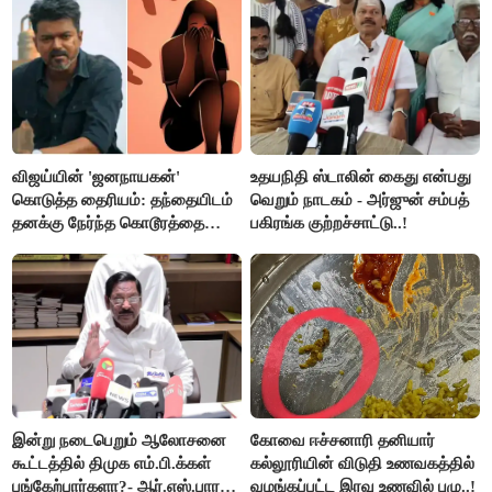
செய்தி!
விஜய்யின் 'ஜனநாயகன்'
உதயநிதி ஸ்டாலின் கைது என்பது
கொடுத்த தைரியம்: தந்தையிடம்
வெறும் நாடகம் - அர்ஜுன் சம்பத்
தனக்கு நேர்ந்த கொடூரத்தை
பகிரங்க குற்றச்சாட்டு..!
கூறிய சிறுமி!
இன்று நடைபெறும் ஆலோசனை
கோவை ஈச்சனாரி தனியார்
கூட்டத்தில் திமுக எம்.பி.க்கள்
கல்லூரியின் விடுதி உணவகத்தில்
பங்கேற்பார்களா?- ஆர்.எஸ்.பாரதி
வழங்கப்பட்ட இரவு உணவில் புழு..!