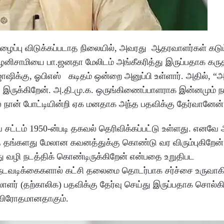
 அழைப்பு விடுக்கப்படாத நிலையில், அவரது ஆதரவாளர்கள் கடும்
ிசாமியை பா.ஜனதா மேலிடம் அங்கீகரித்து இருப்பதாக கருதப
ிக்கு, ஓபிஎஸ் கடிதம் ஒன்றை அனுப்பி உள்ளார். அதில், “அ.
டு இருக்கிறேன். அ.தி.மு.க. ஒருங்கிணைப்பாளராக இன்னமும் 
்தில் நான் போட்டியின்றி ஏக மனதாக அந்த பதவிக்கு தேர்வானேன்
 சட்டம் 1950-ன்படி தகவல் தெரிவிக்கப்பட்டு உள்ளது. எனவே 
 தங்களது மேலான கவனத்துக்கு கொண்டு வர விரும்புகிறேன்
து வழி நடத்திக் கொண்டிருக்கிறேன் என்பதை உறுதிபட
ு நடவடிக்கைகளால் கட்சி தலைமை தொடர்பாக சர்ச்சை உருவாகி
ாளர் (தற்காலிக) பதவிக்கு தேர்வு செய்து இருப்பதாக சொல்கி
க விரோதமானதாகும்.