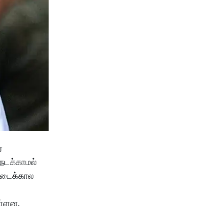
ை
நடக்காமல்
 இடைக்கால
ள்ளன.