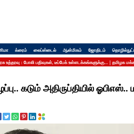
னிமா
க்ரைம்
லைப்ஸ்டைல்
ஆன்மிகம்
ஜோதிடம்
தொழில்நுட்
பு.. கடும் அதிருப்தியில் ஓபிஎஸ்.. 