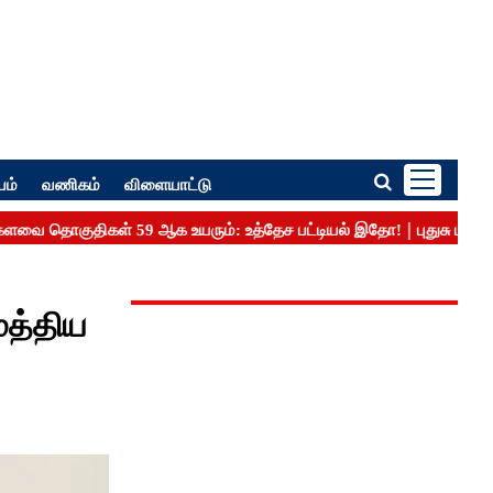
பம்
வணிகம்
விளையாட்டு
மத்திய