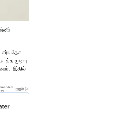
்னீர்
த சர்வதேச
நடத்த முடிவு
னார். இதில்