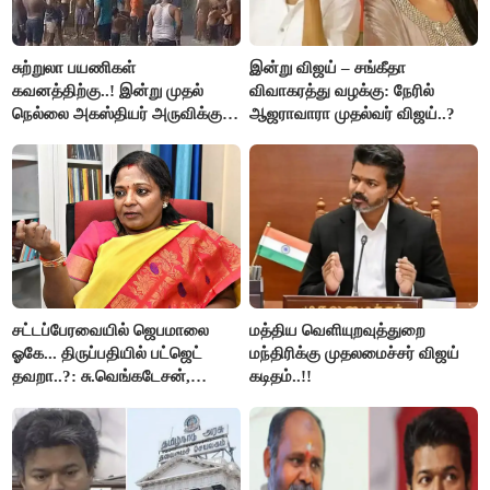
சுற்றுலா பயணிகள்
இன்று விஜய் – சங்கீதா
கவனத்திற்கு..! இன்று முதல்
விவாகரத்து வழக்கு: நேரில்
நெல்லை அகஸ்தியர் அருவிக்கு
ஆஜராவாரா முதல்வர் விஜய்..?
செல்ல தடை..!
சட்டப்பேரவையில் ஜெபமாலை
மத்திய வெளியுறவுத்துறை
ஓகே... திருப்பதியில் பட்ஜெட்
மந்திரிக்கு முதலமைச்சர் விஜய்
தவறா..?: சு.வெங்கடேசன்,
கடிதம்..!!
திருமாவளவனுக்கு தமிழிசை
கேள்வி..!