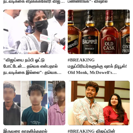
நடவடிக்கை எடுக்கக்கோரி விஜய்
பண்ணாங்க”- விஷால்
கடிதம்
"விஜய்யை நம்பி ஓட்டு
#BREAKING
போட்டேன்... தவெக என்பதால்
மதுப்பிரியர்களுக்கு ஷாக் நியூஸ்!
நடவடிக்கை இல்லை”- தவெக
Old Monk, McDowell's
நிர்வாகியால் பாதிக்கப்பட்ட பெண்
மதுபானங்களை விற்பனை செய்ய
கதறல்
FSSAI தடை
இருவரை காதலித்ததால்
#BREAKING விஜய்யின்