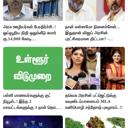
அரசு ஊழியர்கள் பேரதிர்ச்சி..!
நான் என்னமோ நினைச்சேன்...
ஓய்வூதிய நிதி ஒதுக்கீடு சுமார்
இதுதான் விஜய் அரசின்
ரூ.14,000 கோடி
புரட்சிகரமான திட்டமா? -
குறைக்கப்பட்டுள்ளது..!
ஆர்.பி.உதயகுமார்..!
பள்ளி மாணவர்களுக்கு குட்
தவெக அரசின் பட்ஜெட்டுக்கு
நியூஸ்..! இந்த 2
கவுண்டம்பாளையம் MLA
மாவட்டங்களுக்கு 3 நாள் தொடர்
கனிமொழி சந்தோஷ் புகழாரம்..!!
விடுமுறை..!