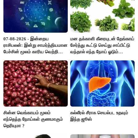
07-08-2026 - இன்றைய
மன தக்காளி கீரையுடன் தேங்காய்
ராசிபலன்: இன்று சாமர்த்தியமான
சேர்த்து கூட்டு செய்து சாப்பிட்டு
பேச்சின் மூலம் காரிய வெற்றி
வந்தால் எந்த நோய் ஓடும்
உண்டாகும். அடுத்தவரை நம்பி
தெரியுமா ?
பொறுப்புகளை ஒப்படைப்பதில்
கவனம் தேவை..!
சின்ன வெங்காயம் மூலம்
கல்லீரல் சீராக செயல்பட உதவும்
எந்தெந்த நோய்கள் குணமாகும்
இந்த ஜூஸ்
தெரியுமா ?