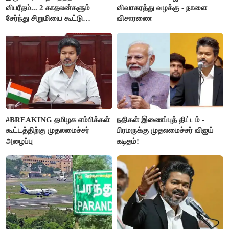
விபரீதம்... 2 காதலன்களும்
விவாகரத்து வழக்கு - நாளை
சேர்ந்து சிறுமியை கூட்டு
விசாரணை
வன்கொடுமை செய்து கொலை
செய்த கொடூரம்
#BREAKING தமிழக எம்பிக்கள்
நதிகள் இணைப்புத் திட்டம் -
கூட்டத்திற்கு முதலமைச்சர்
பிரமருக்கு முதலமைச்சர் விஜய்
அழைப்பு
கடிதம்!