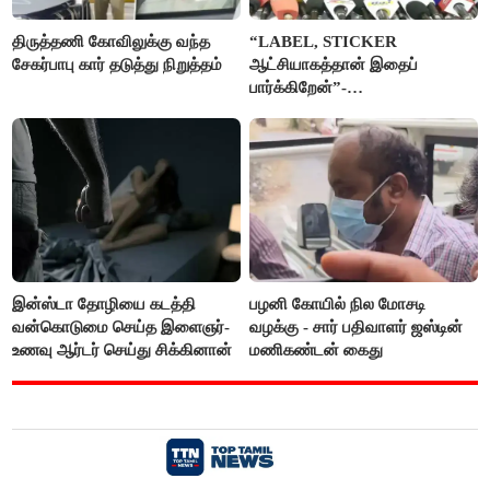
திருத்தணி கோவிலுக்கு வந்த
“LABEL, STICKER
சேகர்பாபு கார் தடுத்து நிறுத்தம்
ஆட்சியாகத்தான் இதைப்
பார்க்கிறேன்”-
எம்.ஆர்.கே.பன்னீர்செல்வம்
இன்ஸ்டா தோழியை கடத்தி
பழனி கோயில் நில மோசடி
வன்கொடுமை செய்த இளைஞர்-
வழக்கு - சார் பதிவாளர் ஜஸ்டின்
உணவு ஆர்டர் செய்து சிக்கினான்
மணிகண்டன் கைது