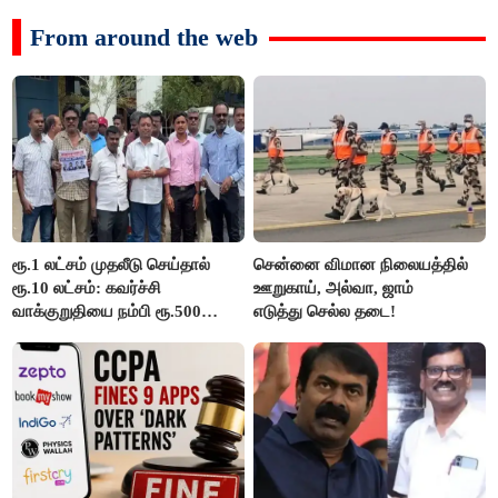
From around the web
ரூ.1 லட்சம் முதலீடு செய்தால்
சென்னை விமான நிலையத்தில்
ரூ.10 லட்சம்: கவர்ச்சி
ஊறுகாய், அல்வா, ஜாம்
வாக்குறுதியை நம்பி ரூ.500
எடுத்து செல்ல தடை!
கோடியை இழந்த திருப்பூர்
மக்கள்!