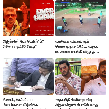
அஜித்தின் 'டேர் டெவில்' ப்ரீ-
வாலிபால் விளையாடிக்
பிசினஸ் ரூ.185 கோடி?
கொண்டிருந்த 10ஆம் வகுப்பு
மாணவன் மயங்கி விழுந்து
உயிரிழப்பு
சிறைபிடிக்கப்பட்ட 11
“உதயநிதி பேசினது தப்பு
மீனவர்களை விடுவிக்க
அதனால்தான் போலீஸ் கைது