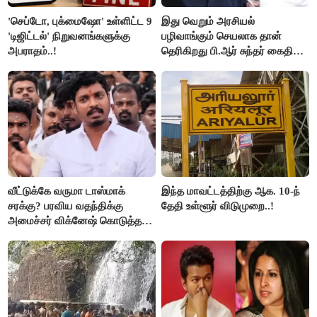
'செப்டோ, புக்மைஷோ' உள்ளிட்ட 9
இது வெறும் அரசியல்
'டிஜிட்டல்' நிறுவனங்களுக்கு
பழிவாங்கும் செயலாக தான்
அபராதம்..!
தெரிகிறது பி.ஆர் சுந்தர் கைதிற்கு
சீமான் கடும் கண்டனம்..!
வீட்டுக்கே வருமா டாஸ்மாக்
இந்த மாவட்டத்திற்கு ஆக. 10-ந்
சரக்கு? பரவிய வதந்திக்கு
தேதி உள்ளூர் விடுமுறை..!
அமைச்சர் விக்னேஷ் கொடுத்த
விளக்கம்!