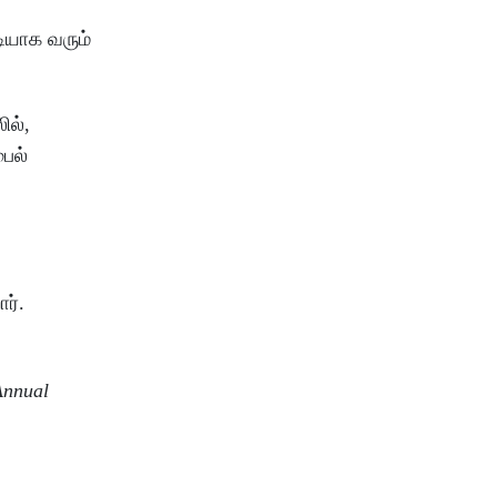
ியாக வரும்
ில்,
பைல்
ர்.
Annual