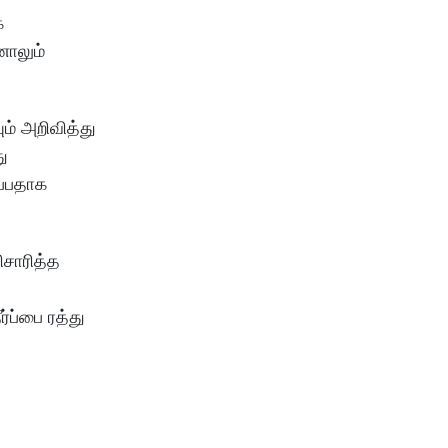
க
னாலும்
ம் அறிவித்து
ு
ப்பதாக
ிசாரித்த
்ப்பை ரத்து