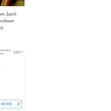
அடைந்தார்.
 சசிகலா
ர்.