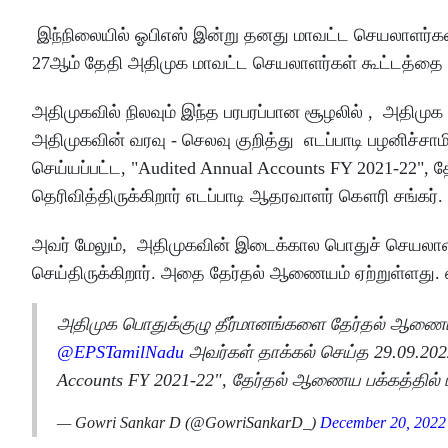
இந்நிலையில் ஓபிஎஸ் இன்று தனது மாவட்ட செயலாளர்கள் 
27ஆம் தேதி அதிமுக மாவட்ட செயலாளர்கள் கூட்டத்தை கூட்
அதிமுகவில் நிலவும் இந்த பரபரப்பான சூழலில் , அதிமு
அதிமுகவின் வரவு - செலவு குறித்து எடப்பாடி பழனிச்சாம
செய்யப்பட்ட, "Audited Annual Accounts FY 2021-22", 
தெரிவித்திருக்கிறார் எடப்பாடி ஆதரவாளர் கௌரி சங்கர்.
அவர் மேலும், அதிமுகவின் இடைக்கால பொதுச் செயலாளர
செய்திருக்கிறார். அதை தேர்தல் ஆணையம் ஏற்றுள்ளது. எ
அதிமுக பொதுக்குழு தீர்மானங்களை தேர்தல் ஆணைய
@EPSTamilNadu
அவர்கள் தாக்கல் செய்த 29.09.2022
Accounts FY 2021-22", தேர்தல் ஆணைய பக்கத்தில் ப
— Gowri Sankar D (@GowriSankarD_)
December 20, 2022