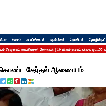
னிமா
க்ரைம்
லைப்ஸ்டைல்
ஆன்மிகம்
ஜோதிடம்
தொழில்நுட்
றுக்கொண்ட தேர்தல் ஆணையம்