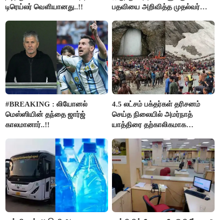
டிரெய்லர் வெளியானது..!!
பதவியை அறிவித்த முதல்வர்
விஜய்..!!
#BREAKING : லியோனல்
4.5 லட்சம் பக்தர்கள் தரிசனம்
மெஸ்ஸியின் தந்தை ஜார்ஜ்
செய்த நிலையில் அமர்நாத்
காலமானார்..!!
யாத்திரை தற்காலிகமாக
நிறுத்தம்..!!