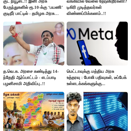
குட் நியூஸ்..!! இனி அரசு
வங்கியில் வேலை தேடுகிறீர்களா?
பேருந்துகளில் ரூ.10-க்கு ‘பயணி’
டிகிரி முடித்தவர்கள்
குடிநீர் பாட்டில் - தமிழக அரசு
விண்ணப்பிக்கலாம்..!!
அறிவிப்பு..!!
த.வெ.க. அரசை கண்டித்து 14-
மெட்டாவுக்கு மத்திய அரசு
ந்தேதி ஆர்ப்பாட்டம் - எடப்பாடி
உத்தரவு : போலி பதிவுகள், டீப்பேக்
பழனிசாமி அறிவிப்பு..!!
உள்ளடக்கங்களுக்கு...