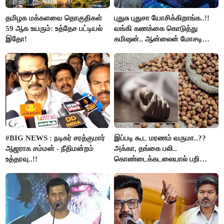
தமிழக மக்களவை தொகுதிகள்
புதுசு புதுசா யோசிக்கிறாங்க..!!
59 ஆக உயரும்: உத்தேச பட்டியல்
வங்கி கணக்கை கொடுத்து
இதோ!
கமிஷன்.. ஆன்லைன் மோசடி
கும்பலுக்கு உதவிய வாலிபர்
கைது..!!
#BIG NEWS : நடிகர் சரத்குமார்
இப்படி கூட மரணம் வருமா..??
ஆஜராக சம்மன் - நீதிமன்றம்
அக்கா, தங்கை பலி..
உத்தரவு..!!
கொண்டைக்கடலையால் பறிபோன
உயிர்கள்..!!