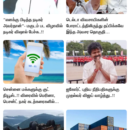
"எனக்கு பிடித்த நடிகர்
டெல்டா விவசாயிகளின்
அவர்தான்"- மகுடம் பட விழாவில்
போராட்டத்திலிருந்து தப்பிக்கவே
நடிகர் விஷால் பேச்சு..!!
இந்த அவசர தொகுதி
மறுவரையறை நாடகத்தை
அரங்கேற்றுகிறார் முதலமைச்சர் -
திமுக ஐடி விங்..!!
சென்னை மக்களுக்கு குட்
ஐகோர்ட் புதிய நீதிபதிகளுக்கு
நியூஸ்..!! விரைவில் மெரினா,
முதல்வர் விஜய் வாழ்த்து..!!
பெசன்ட் நகர் கடற்கரைகளில்
இலவச Wi-Fi வசதி..!!