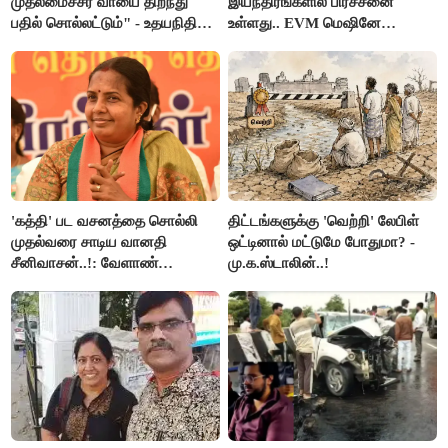
முதலமைச்சர் வாயை திறந்து
இயந்திரங்களில் பிரச்சனை
பதில் சொல்லட்டும்" - உதயநிதி
உள்ளது.. EVM மெஷினே
ஸ்டாலின்
பிரச்சனையா இருக்கு”- என்.ஆர்.
இளங்கோ
'கத்தி' பட வசனத்தை சொல்லி
திட்டங்களுக்கு 'வெற்றி' லேபிள்
முதல்வரை சாடிய வானதி
ஒட்டினால் மட்டுமே போதுமா? -
சீனிவாசன்..!: வேளாண்
மு.க.ஸ்டாலின்..!
பட்ஜெட்டுக்கு பாஜக கடும்
எதிர்ப்பு!