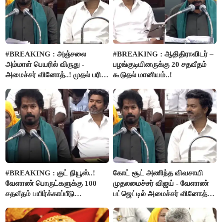
#BREAKING : அஞ்சலை
#BREAKING : ஆதிதிராவிடர் –
அம்மாள் பெயரில் விருது -
பழங்குடியினருக்கு 20 சதவீதம்
அமைச்சர் வினோத்..! முதல் பரிசு
கூடுதல் மானியம்..!
ரூ.2.50 லட்சம் வழங்கப்படும்..!
#BREAKING : குட் நியூஸ்..!
கோட் சூட் அணிந்த விவசாயி
வேளாண் பொருட்களுக்கு 100
முதலமைச்சர் விஜய் - வேளாண்
சதவீதம் பயிர்க்காப்பீடு
பட்ஜெட்டில் அமைச்சர் வினோத்
வழங்கபடும் - அமைச்சர்
பெருமிதம்..!
வினோத்..!