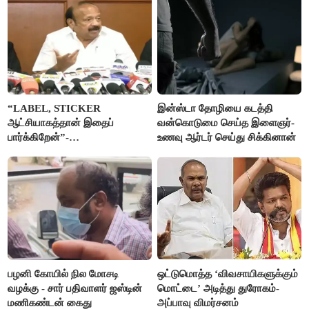
“LABEL, STICKER
இன்ஸ்டா தோழியை கடத்தி
ஆட்சியாகத்தான் இதைப்
வன்கொடுமை செய்த இளைஞர்-
பார்க்கிறேன்”-
உணவு ஆர்டர் செய்து சிக்கினான்
எம்.ஆர்.கே.பன்னீர்செல்வம்
பழனி கோயில் நில மோசடி
ஒட்டுமொத்த ‘விவசாயிகளுக்கும்
வழக்கு - சார் பதிவாளர் ஜஸ்டின்
மொட்டை’ அடித்து துரோகம்-
மணிகண்டன் கைது
அப்பாவு விமர்சனம்