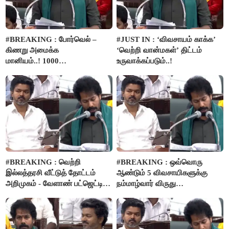
#BREAKING : போர்வெல் –
#JUST IN : ‘விவசாயம் காக்க’
கிணறு அமைக்க
‘வெற்றி வான்மகள்’ திட்டம்
மானியம்..! 1000
உருவாக்கப்படும்..!
விவசாயிகளுக்கு மானியத்தில்
பம்புசெட் வழங்கப்படும்..!
#BREAKING : வெற்றி
#BREAKING : ஒவ்வொரு
இல்லத்தரசி வீட்டுத் தோட்டம்
ஆண்டும் 5 விவசாயிகளுக்கு
அறிமுகம் - வேளாண் பட்ஜெட்டில்
நம்மாழ்வார் விருது
அறிவிப்பு..!
வழங்கப்படும்..!