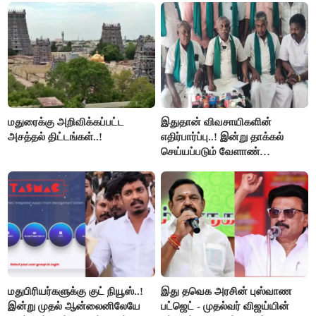
மதுரைக்கு அறிவிக்கப்பட்ட
இதுதான் விவசாயிகளின்
அசத்தல் திட்டங்கள்..!
எதிர்பார்ப்பு..! இன்று தாக்கல்
செய்யப்படும் வேளாண்
பட்ஜெட்டுக்கு பி.ஆர்.பாண்டியன்
கோரிக்கை!
மதுபிரியர்களுக்கு குட் நியூஸ்..!
இது தவெக அரசின் புஸ்வாண
இன்று முதல் ஆன்லைனிலேயே
பட்ஜெட் - முதல்வர் விஜய்யின்