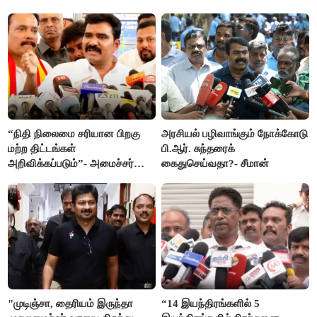
“நிதி நிலைமை சரியான பிறகு
அரசியல் பழிவாங்கும் நோக்கோடு
மற்ற திட்டங்கள்
பி.ஆர். சுந்தரைக்
அறிவிக்கப்படும்”- அமைச்சர்
கைதுசெய்வதா?- சீமான்
நிர்மல்குமார் விளக்கம்
"முடிஞ்சா, தைரியம் இருந்தா
“14 இயந்திரங்களில் 5