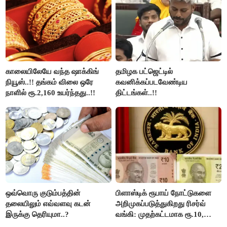
காலையிலேயே வந்த ஷாக்கிங்
தமிழக பட்ஜெட்டில்
நியூஸ்..!! தங்கம் விலை ஒரே
கவனிக்கப்படவேண்டிய
நாளில் ரூ.2,160 உயர்ந்தது..!!
திட்டங்கள்..!!
ஒவ்வொரு குடும்பத்தின்
பிளாஸ்டிக் ரூபாய் நோட்டுகளை
தலையிலும் எவ்வளவு கடன்
அறிமுகப்படுத்துகிறது ரிசர்வ்
இருக்கு தெரியுமா..?
வங்கி: முதற்கட்டமாக ரூ.10,
ரூ.20 நோட்டுகள் அச்சடிப்பு!