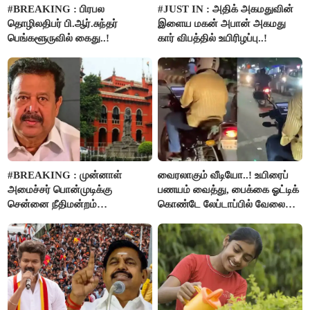
#BREAKING : பிரபல
#JUST IN : அதிக் அகமதுவின்
தொழிலதிபர் பி.ஆர்.சுந்தர்
இளைய மகன் அபான் அகமது
பெங்களூருவில் கைது..!
கார் விபத்தில் உயிரிழப்பு..!
#BREAKING : முன்னாள்
வைரலாகும் வீடியோ..! உயிரைப்
அமைச்சர் பொன்முடிக்கு
பணயம் வைத்து, பைக்கை ஓட்டிக்
சென்னை நீதிமன்றம்
கொண்டே லேப்டாப்பில் வேலை
பிடிவாரண்ட்..!
பார்த்த நபர்..!