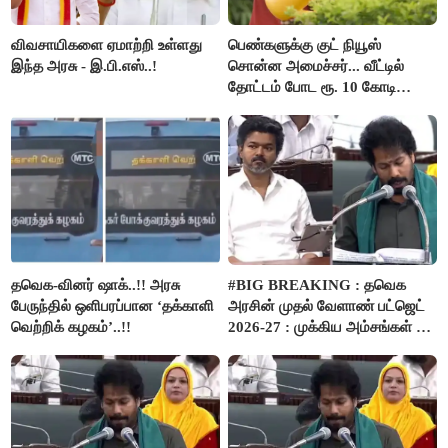
விவசாயிகளை ஏமாற்றி உள்ளது
பெண்களுக்கு குட் நியூஸ்
இந்த அரசு - இ.பி.எஸ்..!
சொன்ன அமைச்சர்... வீட்டில்
தோட்டம் போட ரூ. 10 கோடி
நிதி..!
தவெக-வினர் ஷாக்..!! அரசு
#BIG BREAKING : தவெக
பேருந்தில் ஒளிபரப்பான ‘தக்காளி
அரசின் முதல் வேளாண் பட்ஜெட்
வெற்றிக் கழகம்’..!!
2026-27 : முக்கிய அம்சங்கள் ஓர்
பார்வை..!