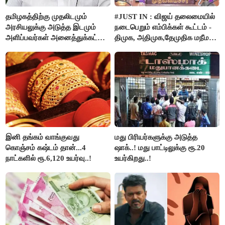
தமிழகத்திற்கு முதலிடமும்
#JUST IN : விஜய் தலைமையில்
அரசியலுக்கு அடுத்த இடமும்
நடைபெறும் எம்பிக்கள் கூட்டம் -
அளிப்பவர்கள் அனைத்துக்கட்சி
திமுக, அதிமுக,தேமுதிக மநீம
கூட்டத்தில் நிச்சயம்
புறக்கணிப்பு..!
பங்கேற்பார்கள் - மாணிக்கம்
தாகூர்..!!
இனி தங்கம் வாங்குவது
மது பிரியர்களுக்கு அடுத்த
கொஞ்சம் கஷ்டம் தான்...4
ஷாக்..! மது பாட்டிலுக்கு ரூ.20
நாட்களில் ரூ.6,120 உயர்வு..!
உயர்கிறது..!