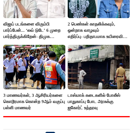
விஜய் படங்களை விரும்பி
2 பெண்கள் காதலிக்கவும்,
பார்ப்பேன்... ‘லவ் டுடே’ 6 முறை
ஒன்றாக வாழவும்
பார்த்திருக்கிறேன்- திமுக
எதிர்ப்பு- பறிதாபமாக உயிரைவிட்ட
எம்.எல்.ஏ.நெகிழ்ச்சி
ஜோடி
3 மாணவர்கள், 3 ஆசிரியர்களை
டாஸ்மாக் கடைகளில் போலீஸ்
கொடூரமாக கொன்ற 9ஆம் வகுப்பு
பாதுகாப்பு போட அரசுக்கு
பள்ளி மாணவர்
ஐகோர்ட் உத்தரவு