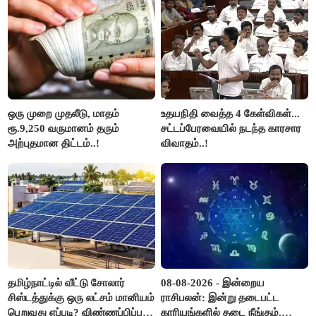
ஆதவ் அர்ஜுனா பதிலடி!
ஒரு முறை முதலீடு, மாதம்
உதயநிதி வைத்த 4 கேள்விகள்...
ரூ.9,250 வருமானம் தரும்
சட்டப்பேரவையில் நடந்த காரசார
அற்புதமான திட்டம்..!
விவாதம்..!
தமிழ்நாட்டில் வீட்டு சோலார்
08-08-2026 - இன்றைய
சிஸ்டத்துக்கு ஒரு லட்சம் மானியம்
ராசிபலன்: இன்று தடைபட்ட
பெறுவது எப்படி? விண்ணப்பிப்பது
காரியங்களில் தடை நீங்கும்.