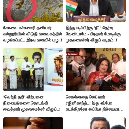
கோவை ஈச்சனாரி தனியார்
இந்த படிப்பிற்கு 'நீட்' தேர்வு
கல்லூரியின் விடுதி உணவகத்தில்
வேண்டாமே - பிரதமர் மோடிக்கு
வழங்கப்பட்ட இரவு உணவில் புழு..!
முதலமைச்சர் விஜய் கடிதம்..!
'வெற்றி தறி' விற்பனை
சொன்னதை செய்வார்
நிலையங்களை தொடங்கி
ரஜினிகாந்த்..! இது எப்போ
வைத்தார் முதலமைச்சர் விஜய்..!
நடக்கிறதோ அப்போ நிச்சயமாக
ரஜினி ₹1 கோடி தருவார் - லதா
ரஜினிகாந்த்..!