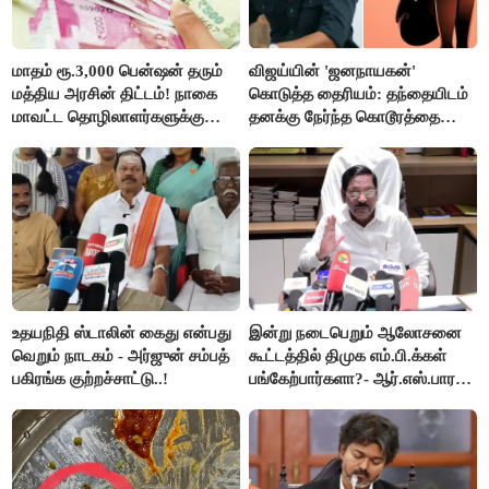
மாதம் ரூ.3,000 பென்ஷன் தரும்
விஜய்யின் 'ஜனநாயகன்'
மத்திய அரசின் திட்டம்! நாகை
கொடுத்த தைரியம்: தந்தையிடம்
மாவட்ட தொழிலாளர்களுக்கு
தனக்கு நேர்ந்த கொடூரத்தை
ஆட்சியர் வெளியிட்ட சூப்பர்
கூறிய சிறுமி!
செய்தி!
உதயநிதி ஸ்டாலின் கைது என்பது
இன்று நடைபெறும் ஆலோசனை
வெறும் நாடகம் - அர்ஜுன் சம்பத்
கூட்டத்தில் திமுக எம்.பி.க்கள்
பகிரங்க குற்றச்சாட்டு..!
பங்கேற்பார்களா?- ஆர்.எஸ்.பாரதி
விளக்கம்..!