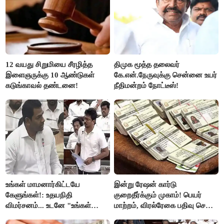
12 வயது சிறுமியை சீரழித்த
திமுக மூத்த தலைவர்
இளைஞருக்கு 10 ஆண்டுகள்
கே.என்.நேருவுக்கு சென்னை உயர்
கடுங்காவல் தண்டனை!
நீதிமன்றம் நோட்டீஸ்!
உங்கள் மாமனார்கிட்டயே
இன்று ரேஷன் கார்டு
கேளுங்கள்!: உதயநிதி
குறைதீர்க்கும் முகாம்! பெயர்
விமர்சனம்... உடனே "உங்கள்
மாற்றம், விரல்ரேகை பதிவு செய்ய
அப்பாவிடம் கேளுங்கள்" என
அரிய வாய்ப்பு!