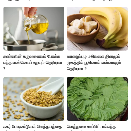
எப்படி?
பணவரத்து எதிர்பார்த்தபடி
இருக்கும். ஆன்மீக எண்ணம்
அதிகரிக்கும்..!
கண்ணின் கருவளையம் போக்க
வாழைப்பழ மசியலை தினமும்
எந்த எண்ணெய் உதவும் தெரியுமா
முகத்தில் பூசினால் என்னாகும்
?
தெரியுமா ?
சுகர் பேஷண்டுகள் வெந்தயத்தை
வெத்தலை சாப்பிட்டால்எந்த