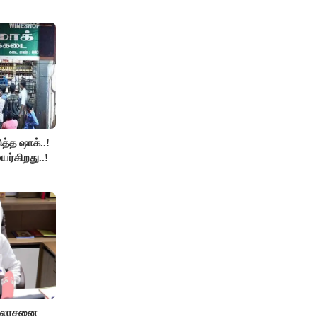
த்த ஷாக்..!
உயர்கிறது..!
ஆலோசனை