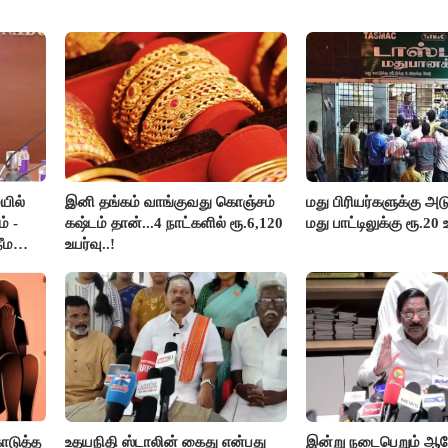
யில்
இனி தங்கம் வாங்குவது கொஞ்சம்
மது பிரியர்களுக்கு அடு
் -
கஷ்டம் தான்...4 நாட்களில் ரூ.6,120
மது பாட்டிலுக்கு ரூ.20 
ீம
உயர்வு..!
ொடுத்த
உதயநிதி ஸ்டாலின் கைது என்பது
இன்று நடைபெறும் 