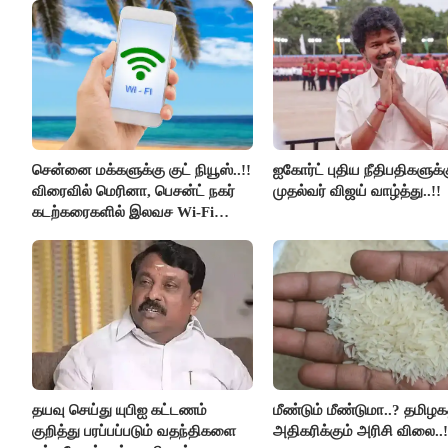
சென்னை மக்களுக்கு குட் நியூஸ்..!!
ஐகோர்ட் புதிய நீதிபதிகளுக்
விரைவில் மெரினா, பெசன்ட் நகர்
முதல்வர் விஜய் வாழ்த்து..!!
கடற்கரைகளில் இலவச Wi-Fi
வசதி..!!
தயவு செய்து யுபிஐ கட்டணம்
மீண்டும் மீண்டுமா..? தமிழகத
குறித்து பரப்பப்படும் வதந்திகளை
அதிகரிக்கும் அரிசி விலை..!