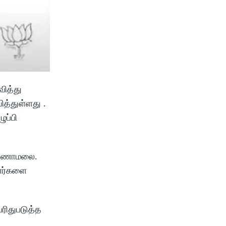
வித்து
ித்துள்ளது .
ுப்பி
அண்ணாமலை.
ாளர்களை
ரிதுபடுத்த