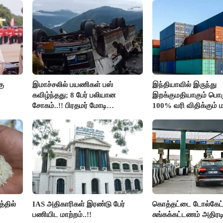
அரங்கேற்றுகிறார் முதல
திமுக ஐடி விங்..!!
கு
இமாச்சலில் பயணிகள் பஸ்
இந்தியாவில் இருந்து
கவிழ்ந்தது; 8 பேர் பலியான
இறக்குமதியாகும் பொர
சோகம்..!! பிரதமர் மோடி
100% வரி விதிக்கும்
இரங்கல்..!!
அமெரிக்கா நிறைவேற்றம
்தில்
IAS அதிகாரிகள் இரண்டு பேர்
கொத்தட்டை டோல்கேட்ட
பணியிட மாற்றம்..!!
சுங்கக்கட்டணம் அதிரடி