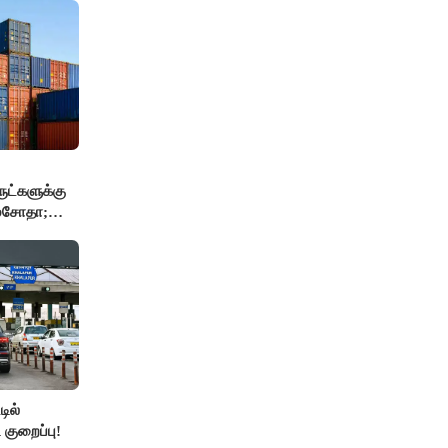
மைச்சர் -
ுட்களுக்கு
 மசோதா;
்..!!
ில்
 குறைப்பு!