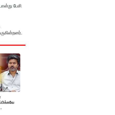
ோன்று பேசி
ி
வருகின்றனர்.
்
ப்பிக்கவே
தை