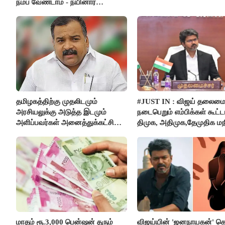
நம்ப வேண்டாம் - நயினார்
நாகேந்திரன்..!!
தமிழகத்திற்கு முதலிடமும்
#JUST IN : விஜய் தலைமை
அரசியலுக்கு அடுத்த இடமும்
நடைபெறும் எம்பிக்கள் கூட்டம
அளிப்பவர்கள் அனைத்துக்கட்சி
திமுக, அதிமுக,தேமுதிக மந
கூட்டத்தில் நிச்சயம் பங்கேற்பார்கள்
புறக்கணிப்பு..!
- மாணிக்கம் தாகூர்..!!
மாதம் ரூ.3,000 பென்ஷன் தரும்
விஜய்யின் 'ஜனநாயகன்' க