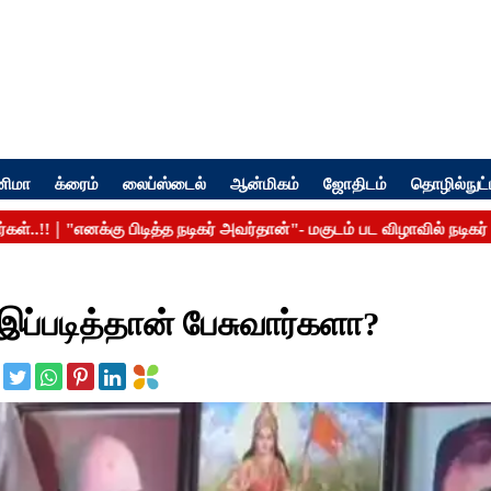
னிமா
க்ரைம்
லைப்ஸ்டைல்
ஆன்மிகம்
ஜோதிடம்
தொழில்நுட்
 இப்படித்தான் பேசுவார்களா?