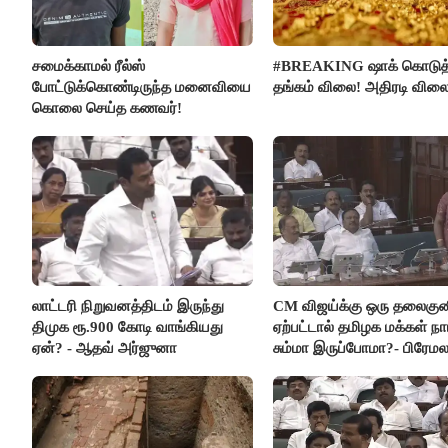
சமைக்காமல் ரீல்ஸ்
#BREAKING ஷாக் கொடுத
போட்டுக்கொண்டிருந்த மனைவியை
தங்கம் விலை! அதிரடி விலை
கொலை செய்த கணவர்!
லாட்டரி நிறுவனத்திடம் இருந்து
CM விஜய்க்கு ஒரு தலைகுன
திமுக ரூ.900 கோடி வாங்கியது
ஏற்பட்டால் தமிழக மக்கள் நா
ஏன்? - ஆதவ் அர்ஜுனா
சும்மா இருப்போமா?- பிரேம
விஜயகாந்த்