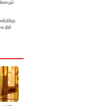
னேசரும்
த்திற்கு
க நீதி