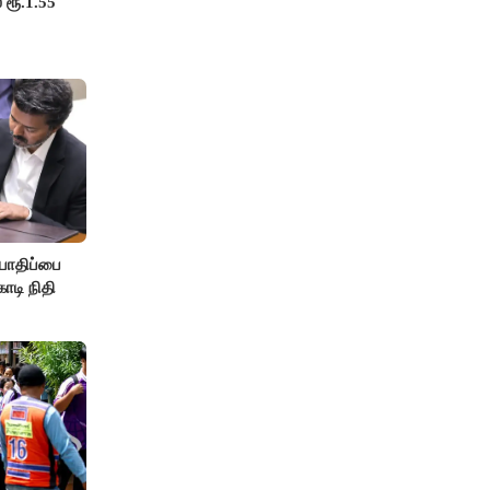
 ரூ.1.55
பாதிப்பை
ோடி நிதி