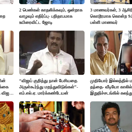
2 பெண்கள் காதலிக்கவும், ஒன்றாக
3 மாணவர்கள், 3 ஆசி
ுறை
வாழவும் எதிர்ப்பு- பறிதாபமாக
கொடூரமாக கொன்ற 9ஆம
உயிரைவிட்ட ஜோடி
பள்ளி மாணவர்
ின்
“விஜய் குறித்து நான் பேசியதை
முதியோர் இல்லத்தில
க்கை
அருள்கூர்ந்து மறந்துவிடுங்கள்”-
தந்தை- வீடியோ காலில்
 விஜய்
எம்.எல்.ஏ. மார்க்கண்டேயன்
இறுதிச்சடங்கில் கலந
மகள்கள்