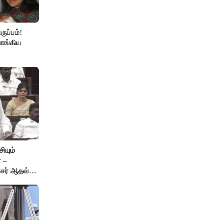
ுப்பம்!
ாங்கிய
ியும்
 –
்சர் ஆதவ்
ு!