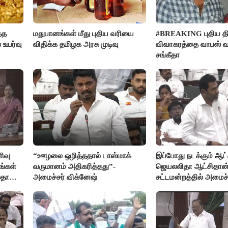
்த
மதுபானங்கள் மீது புதிய வரியை
#BREAKING புதிய திர
 உயர்வு
விதிக்க தமிழக அரசு முடிவு
விவாகரத்தை வாபஸ் வ
சங்கீதா
ிவு
“ஊழலை ஒழித்ததால் டாஸ்மாக்
இப்போது நடக்கும் ஆட்ச
ங்கள்
வருமானம் அதிகரித்தது”-
ஜெயலலிதா ஆட்சிதான்
லதா
அமைச்சர் விக்னேஷ்
சட்டமன்றத்தில் அமைச
அர்ஜுனா அதிரடி பேச்ச