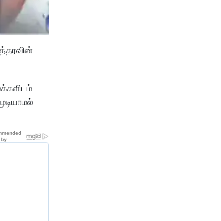
த்தரவின்
க்களிடம்
முடியாமல்