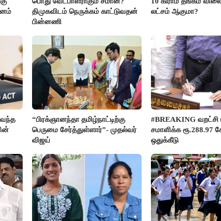
கு
பொது வேட்பாளராகும் சீமான்?
10 கிராம் தங்கம் விலை
மனம்
திமுகவிடம் நெருக்கம் காட்டுவதன்
லட்சம் ஆகுமா?
பின்னணி
வந்த
“பிரக்ஞானந்தா தமிழ்நாட்டிற்கு
#BREAKING வறட்சி 
ின்
பெருமை சேர்த்துள்ளார்”- முதல்வர்
சமாளிக்க ரூ.288.97 க
விஜய்
ஒதுக்கீடு