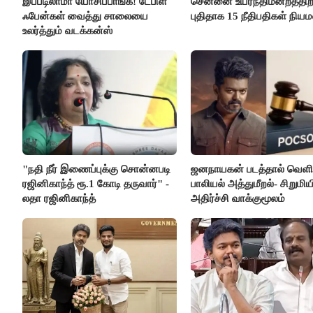
இப்படிலாமா யோசிப்பாங்க! டேபிள்
சென்னை உயர்நீதிமன்றத்திற்
ஃபேன்கள் வைத்து சாலையை
புதிதாக 15 நீதிபதிகள் நிய
உலர்த்தும் வடக்கன்ஸ்
"நதி நீர் இணைப்புக்கு சொன்னபடி
ஜனநாயகன் படத்தால் வெளி
ரஜினிகாந்த் ரூ.1 கோடி தருவார்" -
பாலியல் அத்துமீறல்- சிறுமிய
லதா ரஜினிகாந்த்
அதிர்ச்சி வாக்குமூலம்