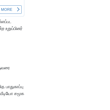
்ளப்பட
ற உறுப்பினர்
ருவரை
த பாதுகாப்பு
வீடியோ சமூக