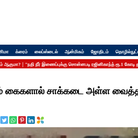
னிமா
க்ரைம்
லைப்ஸ்டைல்
ஆன்மிகம்
ஜோதிடம்
தொழில்நுட்
றும் கைகளால் சாக்கடை அள்ள வைத்