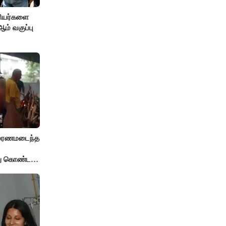
ரியர்களை
் வகுப்பு
் மரணமடைந்த
்து கொண்ட