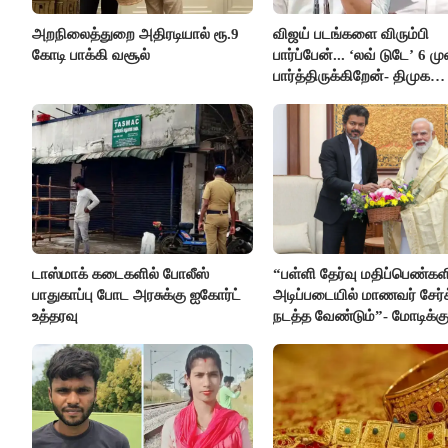
அறநிலைத்துறை அதிரடியால் ரூ.9
விஜய் படங்களை விரும்பி
கோடி பாக்கி வசூல்
பார்ப்பேன்... ‘லவ் டுடே’ 6 ம
பார்த்திருக்கிறேன்- திமுக
எம்.எல்.ஏ.நெகிழ்ச்சி
டாஸ்மாக் கடைகளில் போலீஸ்
“பள்ளி தேர்வு மதிப்பெண்கள
பாதுகாப்பு போட அரசுக்கு ஐகோர்ட்
அடிப்படையில் மாணவர் சேர்
உத்தரவு
நடத்த வேண்டும்”- மோடிக்கு
கடிதம்