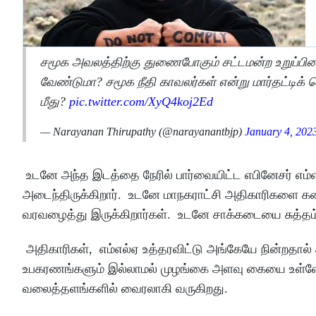
சமூக அவலத்திற்கு துணைபோகும் சட்டமன்ற உறுப்பினர்
வேண்டுமா? சமூக நீதி காவலர்கள் என்று மார்தட்டிக்
மீது?
pic.twitter.com/XyQ4koj2Ed
— Narayanan Thirupathy (@narayanantbjp)
January 4, 202
உடனே அந்த இடத்தை நேரில் பார்வையிட்ட எபினேசர் எம
அடைந்திருக்கிறார். உடனே மாநகராட்சி அதிகாரிகளை கண
வரவழைத்து இருக்கிறார்கள். உடனே சாக்கடையை சுத்தம்
அதிகாரிகள், எம்எல்ஏ உத்தரவிட்டு அங்கேயே நின்றதால் அ
உபகரணங்களும் இல்லாமல் முழங்கை அளவு கையை உள்ளே 
வலைத்தளங்களில் வைரலாகி வருகிறது.