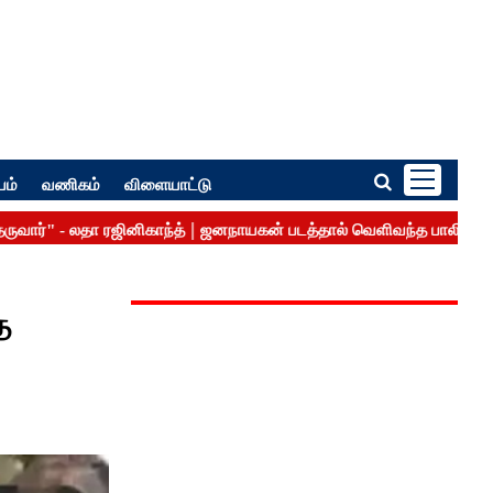
பம்
வணிகம்
விளையாட்டு
த