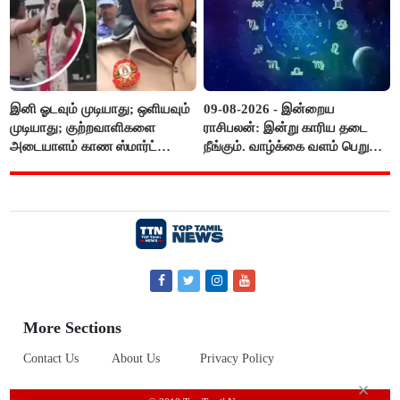
இனி ஓடவும் முடியாது; ஒளியவும்
09-08-2026 - இன்றைய
முடியாது; குற்றவாளிகளை
ராசிபலன்: இன்று காரிய தடை
அடையாளம் காண ஸ்மார்ட்
நீங்கும். வாழ்க்கை வளம் பெறும்.
கண்ணாடிகளை பயன்படுத்த
எதிரில் இருப்பவர்களை
போலீசார் முடிவு..!
எடைபோடுவது நல்லது..!
More Sections
Contact Us
About Us
Privacy Policy