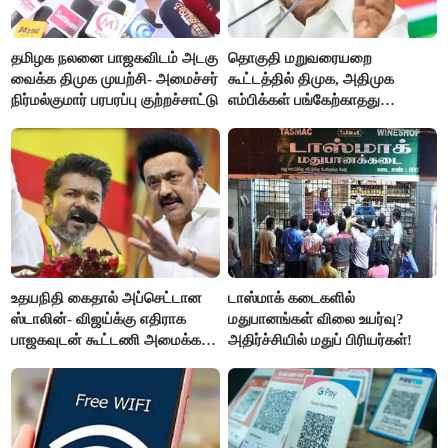
தமிழக நலனை பாஜகவிடம் அடகு
தொகுதி மறுவரையறை
வைக்க திமுக முயற்சி- அமைச்சர்
கூட்டத்தில் திமுக, அதிமுக
நிர்மல்குமார் பரபரப்பு குற்றச்சாட்டு
எம்பிக்கள் பங்கேற்காதது
வருத்தமளிக்கிறது- ப.சிதம்பரம்
உதயநிதி கைதால் அப்செட்டான
டாஸ்மாக் கடைகளில்
ஸ்டாலின்- விஜய்க்கு எதிராக
மதுபானங்கள் விலை உயர்வு?
பாஜகவுடன் கூட்டணி அமைக்க
அதிர்ச்சியில் மதுப் பிரியர்கள்!
திட்டம்