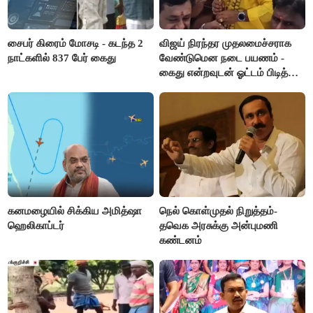
சைபர் கிரைம் மோசடி - கடந்த 2
விஜய் நிரந்தர முதலமைச்சராக
நாட்களில் 837 பேர் கைது
வேண்டுமென நடை பயணம் -
கைது என்றவுடன் ஓட்டம் பிடித்த
தவெகவினர்
கனமழையில் சிக்கிய அமித்ஷா
நெல் கொள்முதல் நிறுத்தம்-
ஹெலிகாப்டர்
தவெக அரசுக்கு அன்புமணி
கண்டனம்