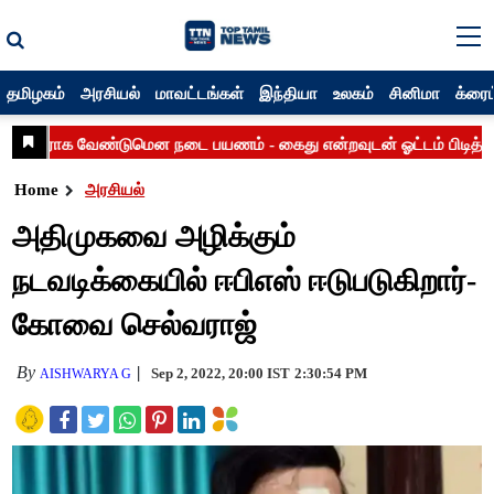
தமிழகம்
அரசியல்
மாவட்டங்கள்
இந்தியா
உலகம்
சினிமா
க்ரைம
Home
அரசியல்
அதிமுகவை அழிக்கும்
நடவடிக்கையில் ஈபிஎஸ் ஈடுபடுகிறார்-
கோவை செல்வராஜ்
By
Sep 2, 2022, 20:00 IST
2:30:54 PM
AISHWARYA G