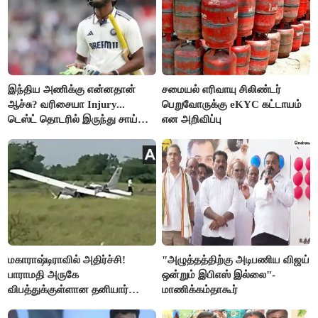
இந்திய அணிக்கு என்னதான்
சமையல் எரிவாயு சிலிண்டர்
ஆச்சு? வரிசையா Injury...
பெறுவோருக்கு eKYC கட்டாயம்
டெஸ்ட் தொடரில் இருந்து சாய்
என அறிவிப்பு
சுதர்சனும் விலகல்
மகாராஷ்டிராவில் அதிர்ச்சி!
"அழுத்தத்திற்கு அடிபணிய விஜய்
பாராமதி அருகே
ஒன்றும் இபிஎஸ் இல்லை"-
விபத்துக்குள்ளான தனியார்
மாணிக்கம்தாகூர்
பயிற்சி விமானம்