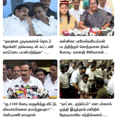
“தவறான முடிவுகளால் தொடர்
கன்னிகா பரமேஸ்வரியம்மன்
தோல்வி! தவெகவுடன் கூட்டணி
மடத்திற்குச் சொந்தமான நிலம்
வாய்ப்பை பயன்படுத்தல” -
மோசடி- வானதி சீனிவாசன்
இபிஎஸ் மீது சரமாரி குற்றச்சாட்டு
கண்டனம்
"ரூ.1500 கோடி வசூலித்து விட்டு,
“நாட்டை குடும்பம்” என பச்சைக்
விவசாயிகளை ஏமாற்றுவதா?'' -
குத்தி இருந்தால் எளிதில்
அன்புமணி ராமதாஸ்
நேரடியாகவே சந்திக்கலாம்-