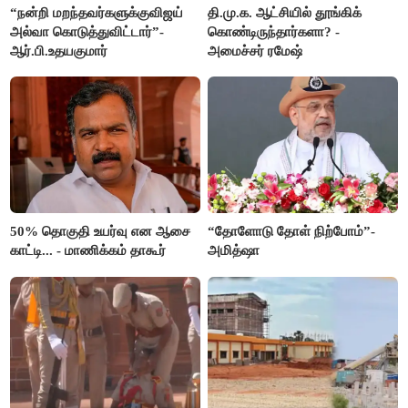
“நன்றி மறந்தவர்களுக்குவிஜய்
தி.மு.க. ஆட்சியில் தூங்கிக்
அல்வா கொடுத்துவிட்டார்”-
கொண்டிருந்தார்களா? -
ஆர்.பி.உதயகுமார்
அமைச்சர் ரமேஷ்
50% தொகுதி உயர்வு என ஆசை
“தோளோடு தோள் நிற்போம்”-
காட்டி... - மாணிக்கம் தாகூர்
அமித்ஷா