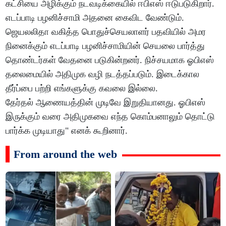
கட்சியை அழிக்கும் நடவடிக்கையில் ஈபிஎஸ் ஈடுபடுகிறார்.
எடப்பாடி பழனிச்சாமி அதனை கைவிட வேண்டும்.
ஜெயலலிதா வகித்த பொதுச்செயலாளர் பதவியில் அமர
நினைக்கும் எடப்பாடி பழனிச்சாமியின் செயலை பார்த்து
தொண்டர்கள் வேதனை படுகின்றனர். நிச்சயமாக ஓபிஎஸ்
தலைமையில் அதிமுக வழி நடத்தப்படும். இடைக்கால
தீர்ப்பை பற்றி எங்களுக்கு கவலை இல்லை.
தேர்தல் ஆணையத்தின் முடிவே இறுதியானது. ஓபிஎஸ்
இருக்கும் வரை அதிமுகவை எந்த கொம்பனாலும் தொட்டு
பார்க்க முடியாது" எனக் கூறினார்.
From around the web