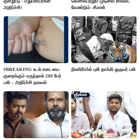
குளறுபடி - மதுபிரியர்கள்
வெளியேற்றும் முடிவை கைவிட
அதிர்ச்சி!
வேண்டும்- சீமான்
#BREAKING உடல் எடையை
நீலகிரியில் புலி தாக்கி ஒருவர் பலி
குறைக்கும் மருந்தால் 200 பேர்
பலி – அதிர்ச்சி தகவல்