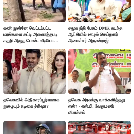
கண் முன்னே வெட்டப்பட்ட
சமூக நீதி பேசும் DMK கடந்த
மரங்களை கட்டி அணைத்தபடி
ஆட்சியில் ஊழல் செய்தனர்-
கதறி அழுத பெண்- வீடியோ
அமைச்சர் அருண்ராஜ்
வைரல்
தவெகவில் அதிகாரப்பூர்வமாக
தவெக அரசுக்கு வாக்களித்தது
நுழையும் நடிகை த்ரிஷா?
ஏன்? - எஸ்.பி. வேலுமணி
விளக்கம்