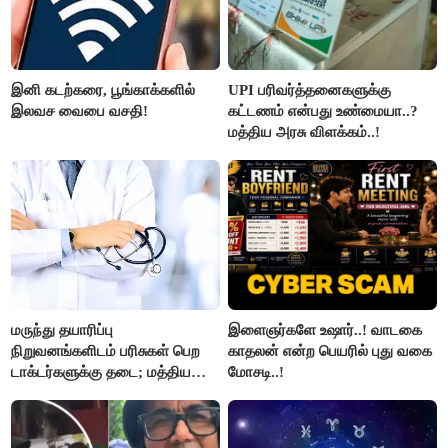
இனி கடற்கரை, பூங்காக்களில்
UPI பரிவர்த்தனைகளுக்கு
இலவச வைபை வசதி!
கட்டணம் என்பது உண்மையா..?
மத்திய அரசு விளக்கம்..!
மருந்து தயாரிப்பு
இளைஞர்களே உஷார்..! வாடகை
நிறுவனங்களிடம் பரிசுகள் பெற
காதலன் என்ற பெயரில் புது வகை
டாக்டர்களுக்கு தடை; மத்திய
மோசடி..!
அரசு உத்தரவு..!