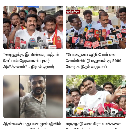
சரத்குமார்
"ஊழலுக்கு இடமில்லை, லஞ்சம்
"போதையை ஒழிப்போம் என
கேட்டால் நேரடியாகப் புகார்
சொல்லிவிட்டு மதுவால் ரூ.5000
அளிக்கலாம்" - நிர்மல் குமார்
கோடி கூடுதல் வருவாய்
கிடைக்கும்னு சொல்றாங்க”-
மார்க்கண்டேயன்
ஆன்லைன் மதுபான முன்பதிவில்
வருசநாடு வன கிராம மக்களை