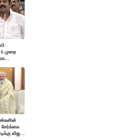
பி
ே’ 6 முறை
முக
ெண்களின்
 சேர்க்கை
ிக்கு விஜய்