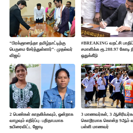
“பிரக்ஞானந்தா தமிழ்நாட்டிற்கு
#BREAKING வறட்சி பாதிப
பெருமை சேர்த்துள்ளார்”- முதல்வர்
சமாளிக்க ரூ.288.97 கோடி ந
விஜய்
ஒதுக்கீடு
2 பெண்கள் காதலிக்கவும், ஒன்றாக
3 மாணவர்கள், 3 ஆசிரியர
வாழவும் எதிர்ப்பு- பறிதாபமாக
கொடூரமாக கொன்ற 9ஆம் வக
உயிரைவிட்ட ஜோடி
பள்ளி மாணவர்