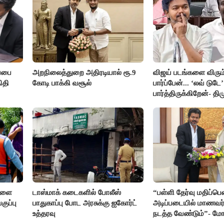
்பை
அறநிலைத்துறை அதிரடியால் ரூ.9
விஜய் படங்களை விரும்
ிதி
கோடி பாக்கி வசூல்
பார்ப்பேன்... ‘லவ் டுட
பார்த்திருக்கிறேன்- தி
எம்.எல்.ஏ.நெகிழ்ச்சி
்களை
டாஸ்மாக் கடைகளில் போலீஸ்
“பள்ளி தேர்வு மதிப்ப
ுப்பு
பாதுகாப்பு போட அரசுக்கு ஐகோர்ட்
அடிப்படையில் மாணவர்
உத்தரவு
நடத்த வேண்டும்”- மோட
கடிதம்