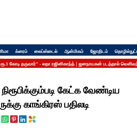
னிமா
க்ரைம்
லைப்ஸ்டைல்
ஆன்மிகம்
ஜோதிடம்
தொழில்நுட்
நிரூபிக்கும்படி கேட்க வேண்டிய
ுக்கு காங்கிரஸ் பதிலடி