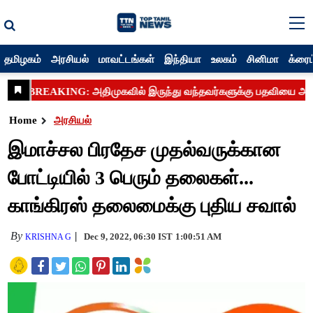
தமிழகம்
அரசியல்
மாவட்டங்கள்
இந்தியா
உலகம்
சினிமா
க்ரைம
Home
அரசியல்
இமாச்சல பிரதேச முதல்வருக்கான
போட்டியில் 3 பெரும் தலைகள்...
காங்கிரஸ் தலைமைக்கு புதிய சவால்
By
Dec 9, 2022, 06:30 IST
1:00:51 AM
KRISHNA G