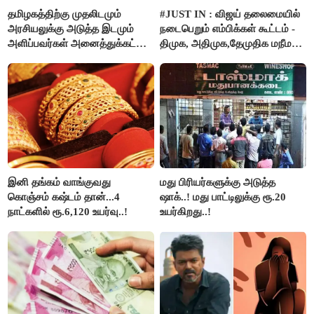
தமிழகத்திற்கு முதலிடமும்
#JUST IN : விஜய் தலைமையில்
அரசியலுக்கு அடுத்த இடமும்
நடைபெறும் எம்பிக்கள் கூட்டம் -
அளிப்பவர்கள் அனைத்துக்கட்சி
திமுக, அதிமுக,தேமுதிக மநீம
கூட்டத்தில் நிச்சயம்
புறக்கணிப்பு..!
பங்கேற்பார்கள் - மாணிக்கம்
தாகூர்..!!
இனி தங்கம் வாங்குவது
மது பிரியர்களுக்கு அடுத்த
கொஞ்சம் கஷ்டம் தான்...4
ஷாக்..! மது பாட்டிலுக்கு ரூ.20
நாட்களில் ரூ.6,120 உயர்வு..!
உயர்கிறது..!