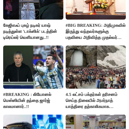
கேஜிஎஃப் புகழ் நடிகர் யாஷ்
#BIG BREAKING: அதிமுகவில்
நடித்துள்ள 'டாக்‌ஸிக்' படத்தின்
இருந்து வந்தவர்களுக்கு
டிரெய்லர் வெளியானது..!!
பதவியை அறிவித்த முதல்வர்
விஜய்..!!
#BREAKING : லியோனல்
4.5 லட்சம் பக்தர்கள் தரிசனம்
மெஸ்ஸியின் தந்தை ஜார்ஜ்
செய்த நிலையில் அமர்நாத்
காலமானார்..!!
யாத்திரை தற்காலிகமாக
நிறுத்தம்..!!