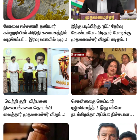
கோவை ஈச்சனாரி தனியார்
இந்த படிப்பிற்கு 'நீட்' தேர்வு
கல்லூரியின் விடுதி உணவகத்தில்
வேண்டாமே - பிரதமர் மோடிக்கு
வழங்கப்பட்ட இரவு உணவில் புழு..!
முதலமைச்சர் விஜய் கடிதம்..!
'வெற்றி தறி' விற்பனை
சொன்னதை செய்வார்
நிலையங்களை தொடங்கி
ரஜினிகாந்த்..! இது எப்போ
வைத்தார் முதலமைச்சர் விஜய்..!
நடக்கிறதோ அப்போ நிச்சயமாக
ரஜினி ₹1 கோடி தருவார் - லதா
ரஜினிகாந்த்..!