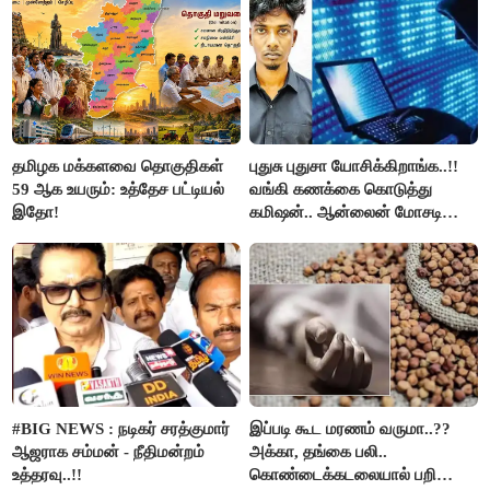
தமிழக மக்களவை தொகுதிகள்
புதுசு புதுசா யோசிக்கிறாங்க..!!
59 ஆக உயரும்: உத்தேச பட்டியல்
வங்கி கணக்கை கொடுத்து
இதோ!
கமிஷன்.. ஆன்லைன் மோசடி
கும்பலுக்கு உதவிய வாலிபர்
கைது..!!
#BIG NEWS : நடிகர் சரத்குமார்
இப்படி கூட மரணம் வருமா..??
ஆஜராக சம்மன் - நீதிமன்றம்
அக்கா, தங்கை பலி..
உத்தரவு..!!
கொண்டைக்கடலையால் பறிபோன