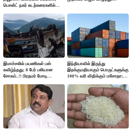
பெசன்ட் நகர் கடற்கரைகளில்
இலவச Wi-Fi வசதி..!!
இமாச்சலில் பயணிகள் பஸ்
இந்தியாவில் இருந்து
கவிழ்ந்தது; 8 பேர் பலியான
இறக்குமதியாகும் பொருட்களுக்கு
சோகம்..!! பிரதமர் மோடி
100% வரி விதிக்கும் மசோதா;
இரங்கல்..!!
அமெரிக்கா நிறைவேற்றம்..!!