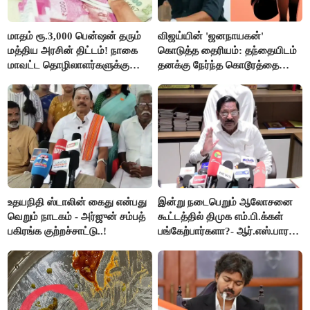
மாதம் ரூ.3,000 பென்ஷன் தரும்
விஜய்யின் 'ஜனநாயகன்'
மத்திய அரசின் திட்டம்! நாகை
கொடுத்த தைரியம்: தந்தையிடம்
மாவட்ட தொழிலாளர்களுக்கு
தனக்கு நேர்ந்த கொடூரத்தை
ஆட்சியர் வெளியிட்ட சூப்பர்
கூறிய சிறுமி!
செய்தி!
உதயநிதி ஸ்டாலின் கைது என்பது
இன்று நடைபெறும் ஆலோசனை
வெறும் நாடகம் - அர்ஜுன் சம்பத்
கூட்டத்தில் திமுக எம்.பி.க்கள்
பகிரங்க குற்றச்சாட்டு..!
பங்கேற்பார்களா?- ஆர்.எஸ்.பாரதி
விளக்கம்..!