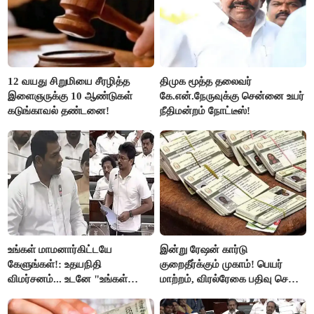
12 வயது சிறுமியை சீரழித்த
திமுக மூத்த தலைவர்
இளைஞருக்கு 10 ஆண்டுகள்
கே.என்.நேருவுக்கு சென்னை உயர்
கடுங்காவல் தண்டனை!
நீதிமன்றம் நோட்டீஸ்!
உங்கள் மாமனார்கிட்டயே
இன்று ரேஷன் கார்டு
கேளுங்கள்!: உதயநிதி
குறைதீர்க்கும் முகாம்! பெயர்
விமர்சனம்... உடனே "உங்கள்
மாற்றம், விரல்ரேகை பதிவு செய்ய
அப்பாவிடம் கேளுங்கள்" என
அரிய வாய்ப்பு!
ஆதவ் அர்ஜுனா பதிலடி!