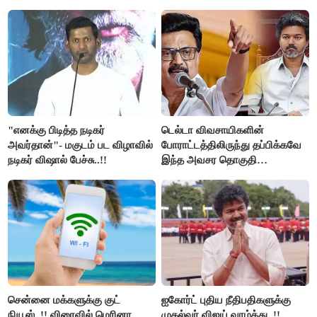
உயிர்கள்..!!
"எனக்கு பிடித்த நடிகர்
டெல்டா விவசாயிகளின்
அவர்தான்"- மகுடம் பட விழாவில்
போராட்டத்திலிருந்து தப்பிக்கவே
நடிகர் விஷால் பேச்சு..!!
இந்த அவசர தொகுதி
மறுவரையறை நாடகத்தை
அரங்கேற்றுகிறார் முதலமைச்சர் -
திமுக ஐடி விங்..!!
சென்னை மக்களுக்கு குட்
ஐகோர்ட் புதிய நீதிபதிகளுக்கு
நியூஸ்..!! விரைவில் மெரினா,
முதல்வர் விஜய் வாழ்த்து..!!