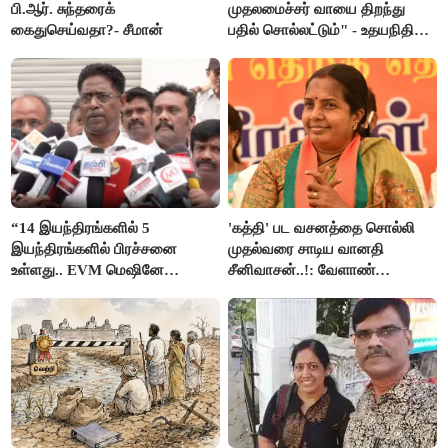
பி.ஆர். சுந்தரைக்
முதலமைச்சர் வாயை திறந்து
கைதுசெய்வதா?- சீமான்
பதில் சொல்லட்டும்" - உதயநிதி
ஸ்டாலின்
“14 இயந்திரங்களில் 5
'கத்தி' பட வசனத்தை சொல்லி
இயந்திரங்களில் பிரச்சனை
முதல்வரை சாடிய வானதி
உள்ளது.. EVM மெஷினே
சீனிவாசன்..!: வேளாண்
பிரச்சனையா இருக்கு”- என்.ஆர்.
பட்ஜெட்டுக்கு பாஜக கடும்
இளங்கோ
எதிர்ப்பு!