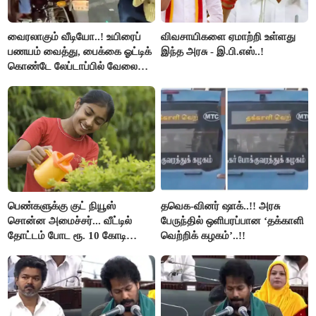
வைரலாகும் வீடியோ..! உயிரைப்
விவசாயிகளை ஏமாற்றி உள்ளது
பணயம் வைத்து, பைக்கை ஓட்டிக்
இந்த அரசு - இ.பி.எஸ்..!
கொண்டே லேப்டாப்பில் வேலை
பார்த்த நபர்..!
பெண்களுக்கு குட் நியூஸ்
தவெக-வினர் ஷாக்..!! அரசு
சொன்ன அமைச்சர்... வீட்டில்
பேருந்தில் ஒளிபரப்பான ‘தக்காளி
தோட்டம் போட ரூ. 10 கோடி
வெற்றிக் கழகம்’..!!
நிதி..!