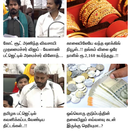
கோட் சூட் அணிந்த விவசாயி
காலையிலேயே வந்த ஷாக்கிங்
முதலமைச்சர் விஜய் - வேளாண்
நியூஸ்..!! தங்கம் விலை ஒரே
பட்ஜெட்டில் அமைச்சர் வினோத்
நாளில் ரூ.2,160 உயர்ந்தது..!!
பெருமிதம்..!
தமிழக பட்ஜெட்டில்
ஒவ்வொரு குடும்பத்தின்
கவனிக்கப்படவேண்டிய
தலையிலும் எவ்வளவு கடன்
திட்டங்கள்..!!
இருக்கு தெரியுமா..?