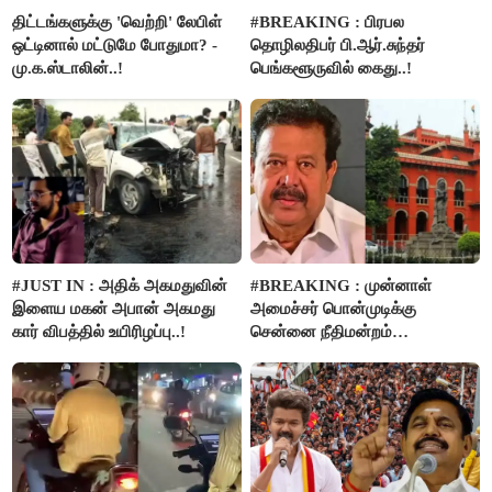
திட்டங்களுக்கு 'வெற்றி' லேபிள்
#BREAKING : பிரபல
ஒட்டினால் மட்டுமே போதுமா? -
தொழிலதிபர் பி.ஆர்.சுந்தர்
மு.க.ஸ்டாலின்..!
பெங்களூருவில் கைது..!
#JUST IN : அதிக் அகமதுவின்
#BREAKING : முன்னாள்
இளைய மகன் அபான் அகமது
அமைச்சர் பொன்முடிக்கு
கார் விபத்தில் உயிரிழப்பு..!
சென்னை நீதிமன்றம்
பிடிவாரண்ட்..!