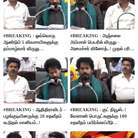
#BREAKING : ஒவ்வொரு
#BREAKING : அஞ்சலை
ஆண்டும் 5 விவசாயிகளுக்கு
அம்மாள் பெயரில் விருது -
நம்மாழ்வார் விருது
அமைச்சர் வினோத்..! முதல் பரிசு
வழங்கப்படும்..!
ரூ.2.50 லட்சம் வழங்கப்படும்..!
#BREAKING : ஆதிதிராவிடர் –
#BREAKING : குட் நியூஸ்..!
பழங்குடியினருக்கு 20 சதவீதம்
வேளாண் பொருட்களுக்கு 100
கூடுதல் மானியம்..!
சதவீதம் பயிர்க்காப்பீடு
வழங்கபடும் - அமைச்சர்
வினோத்..!