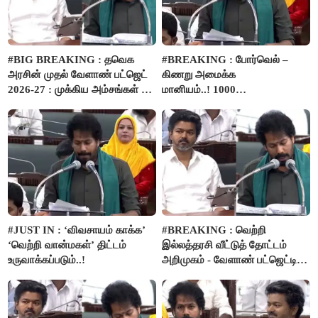
#BIG BREAKING : தவெக
#BREAKING : போர்வெல் –
அரசின் முதல் வேளாண் பட்ஜெட்
கிணறு அமைக்க
2026-27 : முக்கிய அம்சங்கள் ஓர்
மானியம்..! 1000
பார்வை..!
விவசாயிகளுக்கு மானியத்தில்
பம்புசெட் வழங்கப்படும்..!
#JUST IN : ‘விவசாயம் காக்க’
#BREAKING : வெற்றி
‘வெற்றி வான்மகள்’ திட்டம்
இல்லத்தரசி வீட்டுத் தோட்டம்
உருவாக்கப்படும்..!
அறிமுகம் - வேளாண் பட்ஜெட்டில்
அறிவிப்பு..!