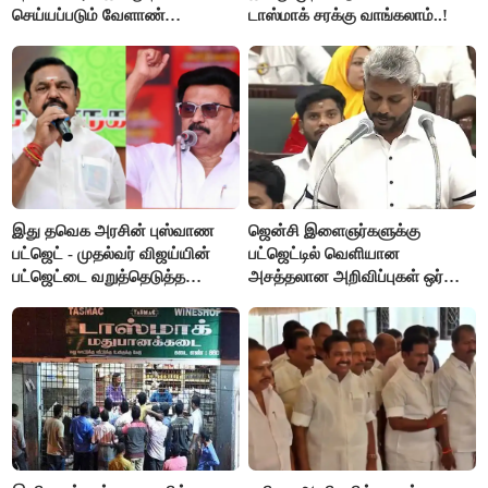
செய்யப்படும் வேளாண்
டாஸ்மாக் சரக்கு வாங்கலாம்..!
பட்ஜெட்டுக்கு பி.ஆர்.பாண்டியன்
கோரிக்கை!
இது தவெக அரசின் புஸ்வாண
ஜென்சி இளைஞர்களுக்கு
பட்ஜெட் - முதல்வர் விஜய்யின்
பட்ஜெட்டில் வெளியான
பட்ஜெட்டை வறுத்தெடுத்த
அசத்தலான அறிவிப்புகள் ஒர்
மு.க.ஸ்டாலின், இபிஎஸ்..!
பார்வை..!