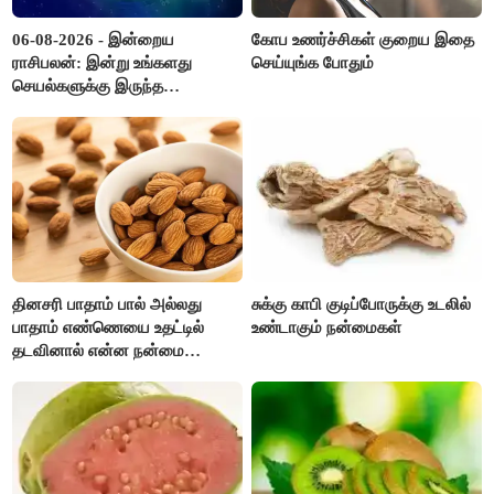
06-08-2026 - இன்றைய
கோப உணர்ச்சிகள் குறைய இதை
ராசிபலன்: இன்று உங்களது
செய்யுங்க போதும்
செயல்களுக்கு இருந்த
முட்டுகட்டைகள் விலகும்.
எதிர்பார்த்த உதவிகள் கிடைக்கும்.
பணவரத்து கூடும்..!
தினசரி பாதாம் பால் அல்லது
சுக்கு காபி குடிப்போருக்கு உடலில்
பாதாம் எண்ணெயை உதட்டில்
உண்டாகும் நன்மைகள்
தடவினால் என்ன நன்மை
தெரியுமா ?