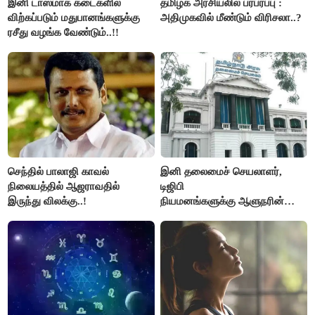
இனி டாஸ்மாக் கடைகளில்
தமிழக அரசியலில் பரபரப்பு :
விற்கப்படும் மதுபானங்களுக்கு
அதிமுகவில் மீண்டும் விரிசலா..?
ரசீது வழங்க வேண்டும்..!!
செந்தில் பாலாஜி காவல்
இனி தலைமைச் செயலாளர்,
நிலையத்தில் ஆஜராவதில்
டிஜிபி
இருந்து விலக்கு..!
நியமனங்களுக்கு ஆளுநரின்
ஒப்புதல் தேவையில்லை -
தமிழ்நாடு அரசு அதிரடி..!