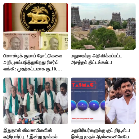
பிளாஸ்டிக் ரூபாய் நோட்டுகளை
மதுரைக்கு அறிவிக்கப்பட்ட
அறிமுகப்படுத்துகிறது ரிசர்வ்
அசத்தல் திட்டங்கள்..!
வங்கி: முதற்கட்டமாக ரூ.10,
ரூ.20 நோட்டுகள் அச்சடிப்பு!
இதுதான் விவசாயிகளின்
மதுபிரியர்களுக்கு குட் நியூஸ்..!
எதிர்பார்ப்பு..! இன்று தாக்கல்
இன்று முதல் ஆன்லைனிலேயே