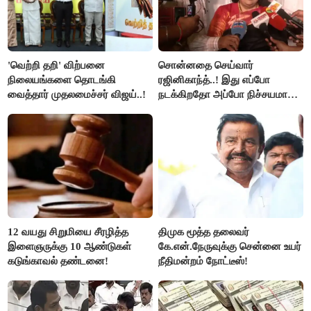
'வெற்றி தறி' விற்பனை
சொன்னதை செய்வார்
நிலையங்களை தொடங்கி
ரஜினிகாந்த்..! இது எப்போ
வைத்தார் முதலமைச்சர் விஜய்..!
நடக்கிறதோ அப்போ நிச்சயமாக
ரஜினி ₹1 கோடி தருவார் - லதா
ரஜினிகாந்த்..!
12 வயது சிறுமியை சீரழித்த
திமுக மூத்த தலைவர்
இளைஞருக்கு 10 ஆண்டுகள்
கே.என்.நேருவுக்கு சென்னை உயர்
கடுங்காவல் தண்டனை!
நீதிமன்றம் நோட்டீஸ்!