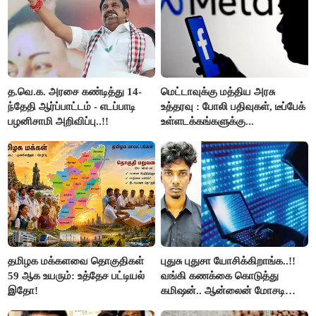
த.வெ.க. அரசை கண்டித்து 14-
மெட்டாவுக்கு மத்திய அரசு
ந்தேதி ஆர்ப்பாட்டம் - எடப்பாடி
உத்தரவு : போலி பதிவுகள், டீப்பேக்
பழனிசாமி அறிவிப்பு..!!
உள்ளடக்கங்களுக்கு...
தமிழக மக்களவை தொகுதிகள்
புதுசு புதுசா யோசிக்கிறாங்க..!!
59 ஆக உயரும்: உத்தேச பட்டியல்
வங்கி கணக்கை கொடுத்து
இதோ!
கமிஷன்.. ஆன்லைன் மோசடி
கும்பலுக்கு உதவிய வாலிபர்