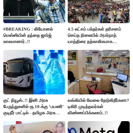
#BREAKING : லியோனல்
4.5 லட்சம் பக்தர்கள் தரிசனம்
மெஸ்ஸியின் தந்தை ஜார்ஜ்
செய்த நிலையில் அமர்நாத்
காலமானார்..!!
யாத்திரை தற்காலிகமாக
நிறுத்தம்..!!
குட் நியூஸ்..!! இனி அரசு
வங்கியில் வேலை தேடுகிறீர்களா?
பேருந்துகளில் ரூ.10-க்கு ‘பயணி’
டிகிரி முடித்தவர்கள்
குடிநீர் பாட்டில் - தமிழக அரசு
விண்ணப்பிக்கலாம்..!!
அறிவிப்பு..!!