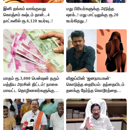
இனி தங்கம் வாங்குவது
மது பிரியர்களுக்கு அடுத்த
கொஞ்சம் கஷ்டம் தான்...4
ஷாக்..! மது பாட்டிலுக்கு ரூ.20
நாட்களில் ரூ.6,120 உயர்வு..!
உயர்கிறது..!
மாதம் ரூ.3,000 பென்ஷன் தரும்
விஜய்யின் 'ஜனநாயகன்'
மத்திய அரசின் திட்டம்! நாகை
கொடுத்த தைரியம்: தந்தையிடம்
மாவட்ட தொழிலாளர்களுக்கு
தனக்கு நேர்ந்த கொடூரத்தை
ஆட்சியர் வெளியிட்ட சூப்பர்
கூறிய சிறுமி!
செய்தி!