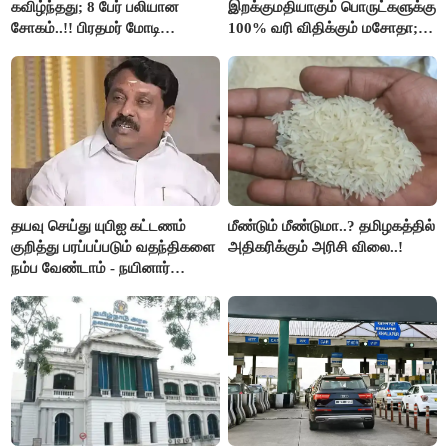
கவிழ்ந்தது; 8 பேர் பலியான
இறக்குமதியாகும் பொருட்களுக்கு
சோகம்..!! பிரதமர் மோடி
100% வரி விதிக்கும் மசோதா;
இரங்கல்..!!
அமெரிக்கா நிறைவேற்றம்..!!
தயவு செய்து யுபிஐ கட்டணம்
மீண்டும் மீண்டுமா..? தமிழகத்தில்
குறித்து பரப்பப்படும் வதந்திகளை
அதிகரிக்கும் அரிசி விலை..!
நம்ப வேண்டாம் - நயினார்
நாகேந்திரன்..!!