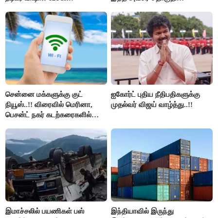
மறுவரையறை நாடகத்தை
அரங்கேற்றுகிறார் முதலமைச்சர் -
திமுக ஐடி விங்..!!
சென்னை மக்களுக்கு குட்
ஐகோர்ட் புதிய நீதிபதிகளுக்கு
நியூஸ்..!! விரைவில் மெரினா,
முதல்வர் விஜய் வாழ்த்து..!!
பெசன்ட் நகர் கடற்கரைகளில்
இலவச Wi-Fi வசதி..!!
இமாச்சலில் பயணிகள் பஸ்
இந்தியாவில் இருந்து