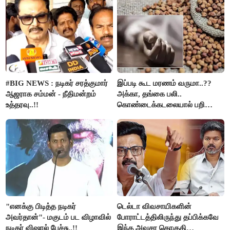
கைது..!!
#BIG NEWS : நடிகர் சரத்குமார்
இப்படி கூட மரணம் வருமா..??
ஆஜராக சம்மன் - நீதிமன்றம்
அக்கா, தங்கை பலி..
உத்தரவு..!!
கொண்டைக்கடலையால் பறிபோன
உயிர்கள்..!!
"எனக்கு பிடித்த நடிகர்
டெல்டா விவசாயிகளின்
அவர்தான்"- மகுடம் பட விழாவில்
போராட்டத்திலிருந்து தப்பிக்கவே
நடிகர் விஷால் பேச்சு..!!
இந்த அவசர தொகுதி