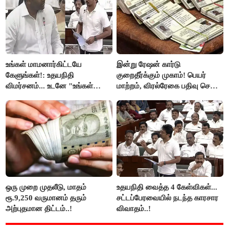
உங்கள் மாமனார்கிட்டயே
இன்று ரேஷன் கார்டு
கேளுங்கள்!: உதயநிதி
குறைதீர்க்கும் முகாம்! பெயர்
விமர்சனம்... உடனே "உங்கள்
மாற்றம், விரல்ரேகை பதிவு செய்ய
அப்பாவிடம் கேளுங்கள்" என
அரிய வாய்ப்பு!
ஆதவ் அர்ஜுனா பதிலடி!
ஒரு முறை முதலீடு, மாதம்
உதயநிதி வைத்த 4 கேள்விகள்...
ரூ.9,250 வருமானம் தரும்
சட்டப்பேரவையில் நடந்த காரசார
அற்புதமான திட்டம்..!
விவாதம்..!