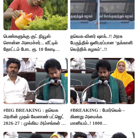
பெண்களுக்கு குட் நியூஸ்
தவெக-வினர் ஷாக்..!! அரசு
சொன்ன அமைச்சர்... வீட்டில்
பேருந்தில் ஒளிபரப்பான ‘தக்காளி
தோட்டம் போட ரூ. 10 கோடி
வெற்றிக் கழகம்’..!!
நிதி..!
#BIG BREAKING : தவெக
#BREAKING : போர்வெல் –
அரசின் முதல் வேளாண் பட்ஜெட்
கிணறு அமைக்க
2026-27 : முக்கிய அம்சங்கள் ஓர்
மானியம்..! 1000
பார்வை..!
விவசாயிகளுக்கு மானியத்தில்
பம்புசெட் வழங்கப்படும்..!