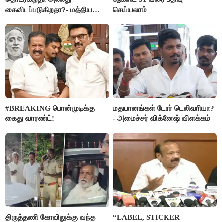
கைவிடப்படுகிறதா?- மத்திய
செய்யலாம்
அரசு விளக்கம்
#BREAKING பொன்முடிக்கு
மதுபானங்கள் டோர் டெலிவரியா?
கைது வாரண்ட்!
- அமைச்சர் விக்னேஷ் விளக்கம்
திருத்தணி கோவிலுக்கு வந்த
“LABEL, STICKER