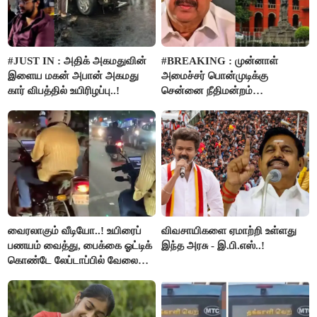
#JUST IN : அதிக் அகமதுவின்
#BREAKING : முன்னாள்
இளைய மகன் அபான் அகமது
அமைச்சர் பொன்முடிக்கு
கார் விபத்தில் உயிரிழப்பு..!
சென்னை நீதிமன்றம்
பிடிவாரண்ட்..!
வைரலாகும் வீடியோ..! உயிரைப்
விவசாயிகளை ஏமாற்றி உள்ளது
பணயம் வைத்து, பைக்கை ஓட்டிக்
இந்த அரசு - இ.பி.எஸ்..!
கொண்டே லேப்டாப்பில் வேலை
பார்த்த நபர்..!