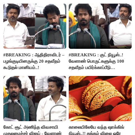
வழங்கப்படும்..!
ரூ.2.50 லட்சம் வழங்கப்படும்..!
#BREAKING : ஆதிதிராவிடர் –
#BREAKING : குட் நியூஸ்..!
பழங்குடியினருக்கு 20 சதவீதம்
வேளாண் பொருட்களுக்கு 100
கூடுதல் மானியம்..!
சதவீதம் பயிர்க்காப்பீடு
வழங்கபடும் - அமைச்சர்
வினோத்..!
கோட் சூட் அணிந்த விவசாயி
காலையிலேயே வந்த ஷாக்கிங்
முதலமைச்சர் விஜய் - வேளாண்
நியூஸ்..!! தங்கம் விலை ஒரே