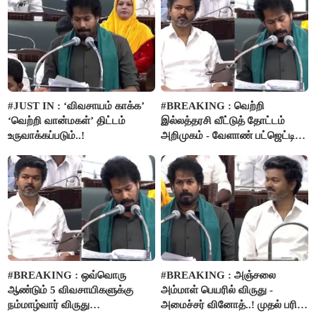
#JUST IN : ‘விவசாயம் காக்க’
#BREAKING : வெற்றி
‘வெற்றி வான்மகள்’ திட்டம்
இல்லத்தரசி வீட்டுத் தோட்டம்
உருவாக்கப்படும்..!
அறிமுகம் - வேளாண் பட்ஜெட்டில்
அறிவிப்பு..!
#BREAKING : ஒவ்வொரு
#BREAKING : அஞ்சலை
ஆண்டும் 5 விவசாயிகளுக்கு
அம்மாள் பெயரில் விருது -
நம்மாழ்வார் விருது
அமைச்சர் வினோத்..! முதல் பரிசு