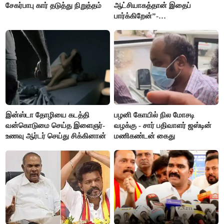
சேகர்பாபு கார் தடுத்து நிறுத்தம்
ஆட்சியாகத்தான் இதைப்
பார்க்கிறேன்”-
எம்.ஆர்.கே.பன்னீர்செல்வம்
இன்ஸ்டா தோழியை கடத்தி
பழனி கோயில் நில மோசடி
வன்கொடுமை செய்த இளைஞர்-
வழக்கு - சார் பதிவாளர் ஜஸ்டின்
உணவு ஆர்டர் செய்து சிக்கினான்
மணிகண்டன் கைது