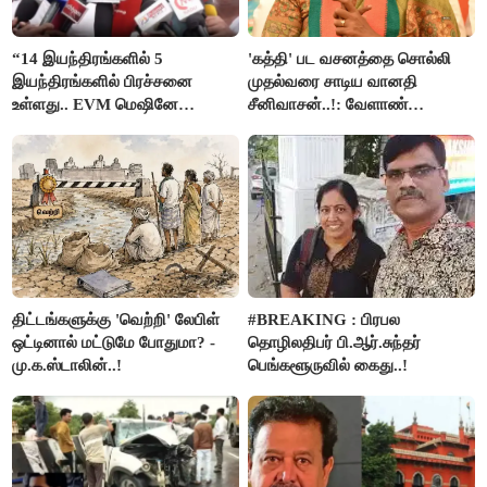
“14 இயந்திரங்களில் 5
'கத்தி' பட வசனத்தை சொல்லி
இயந்திரங்களில் பிரச்சனை
முதல்வரை சாடிய வானதி
உள்ளது.. EVM மெஷினே
சீனிவாசன்..!: வேளாண்
பிரச்சனையா இருக்கு”- என்.ஆர்.
பட்ஜெட்டுக்கு பாஜக கடும்
இளங்கோ
எதிர்ப்பு!
திட்டங்களுக்கு 'வெற்றி' லேபிள்
#BREAKING : பிரபல
ஒட்டினால் மட்டுமே போதுமா? -
தொழிலதிபர் பி.ஆர்.சுந்தர்
மு.க.ஸ்டாலின்..!
பெங்களூருவில் கைது..!