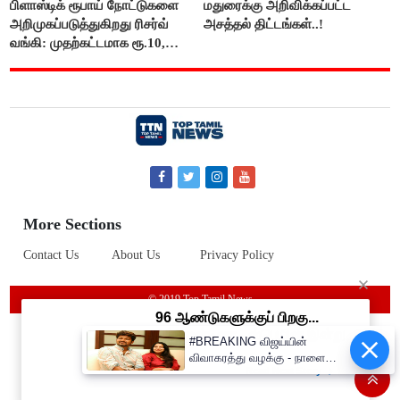
பிளாஸ்டிக் ரூபாய் நோட்டுகளை
மதுரைக்கு அறிவிக்கப்பட்ட
அறிமுகப்படுத்துகிறது ரிசர்வ்
அசத்தல் திட்டங்கள்..!
வங்கி: முதற்கட்டமாக ரூ.10,
ரூ.20 நோட்டுகள் அச்சடிப்பு!
More Sections
Contact Us
About Us
Privacy Policy
© 2019 Top Tamil News
#BREAKING விஜய்யின்
விவாகரத்து வழக்கு - நாளை
விசாரணை