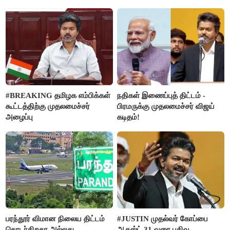
வன்கொடுமை செய்து கொலை
செய்த கொடூரம்
#BREAKING தமிழக எம்பிக்கள்
நதிகள் இணைப்புத் திட்டம் -
கூட்டத்திற்கு முதலமைச்சர்
பிரமருக்கு முதலமைச்சர் விஜய்
அழைப்பு
கடிதம்!
பரந்தூர் விமான நிலைய திட்டம்
#JUSTIN முதல்வர் கோப்பை
தொடர்கிறதா அல்லது
ஆகஸ்ட் 31 வரை பதிவு