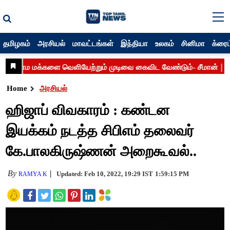
தமிழகம்
அரசியல்
மாவட்டங்கள்
இந்தியா
உலகம்
சினிமா
க்ரைம
Home
அரசியல்
ஹிஜாப் விவகாரம் : கண்டன
இயக்கம் நடத்த சிபிஎம் தலைவர்
கே.பாலகிருஷ்ணன் அறைகூவல்..
By
Updated: Feb 10, 2022, 19:29 IST
1:59:15 PM
RAMYA K