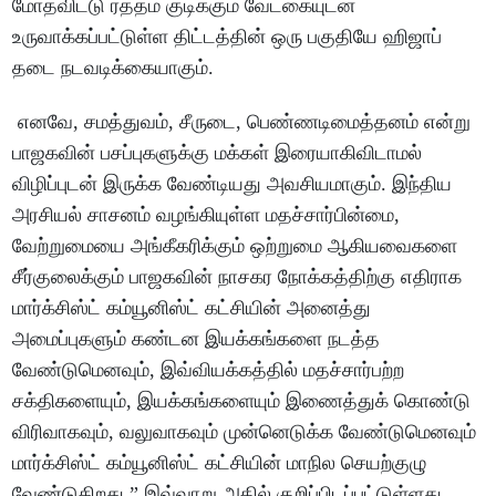
மோதவிட்டு ரத்தம் குடிக்கும் வேட்கையுடன்
உருவாக்கப்பட்டுள்ள திட்டத்தின் ஒரு பகுதியே ஹிஜாப்
தடை நடவடிக்கையாகும்.
எனவே, சமத்துவம், சீருடை, பெண்ணடிமைத்தனம் என்று
பாஜகவின் பசப்புகளுக்கு மக்கள் இரையாகிவிடாமல்
விழிப்புடன் இருக்க வேண்டியது அவசியமாகும். இந்திய
அரசியல் சாசனம் வழங்கியுள்ள மதச்சார்பின்மை,
வேற்றுமையை அங்கீகரிக்கும் ஒற்றுமை ஆகியவைகளை
சீர்குலைக்கும் பாஜகவின் நாசகர நோக்கத்திற்கு எதிராக
மார்க்சிஸ்ட் கம்யூனிஸ்ட் கட்சியின் அனைத்து
அமைப்புகளும் கண்டன இயக்கங்களை நடத்த
வேண்டுமெனவும், இவ்வியக்கத்தில் மதச்சார்பற்ற
சக்திகளையும், இயக்கங்களையும் இணைத்துக் கொண்டு
விரிவாகவும், வலுவாகவும் முன்னெடுக்க வேண்டுமெனவும்
மார்க்சிஸ்ட் கம்யூனிஸ்ட் கட்சியின் மாநில செயற்குழு
வேண்டுகிறது.” இவ்வாறு அதில் குறிப்பிடப்பட்டுள்ளது.