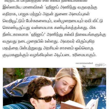
“கர்நாடக மாநிலத்தில் சில கல்வி நிலையங்களில்
இஸ்லாமிய மாணவிகள் `ஹிஜாப் அணிந்து வருவதற்கு
எதிராக, பாஜக மற்றும் அதன் துணை அமைப்புகள்
வெறியூட்டும் பேச்சுகளையும், வன்முறையையும் ஏவி விட்டு
கொண்டிருப்பது வன்மையாக கண்டிக்கத்தக்கது. மிக
நீண்டகாலமாக `ஹிஜாப்’ அணிந்து கல்வி நிலையங்களுக்கு
வருவது நடைமுறையில் உள்ளது. அவரவர் விரும்புகிற
மதத்தை பின்பற்றுவது அரசியல் சாசனம் ஒவ்வொரு
குடிமகனுக்கும் வழங்கியுள்ள அடிப்படை உரிமையாகும்.