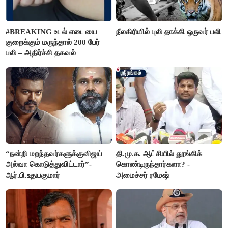
#BREAKING உடல் எடையை
நீலகிரியில் புலி தாக்கி ஒருவர் பலி
குறைக்கும் மருந்தால் 200 பேர்
பலி – அதிர்ச்சி தகவல்
“நன்றி மறந்தவர்களுக்குவிஜய்
தி.மு.க. ஆட்சியில் தூங்கிக்
அல்வா கொடுத்துவிட்டார்”-
கொண்டிருந்தார்களா? -
ஆர்.பி.உதயகுமார்
அமைச்சர் ரமேஷ்