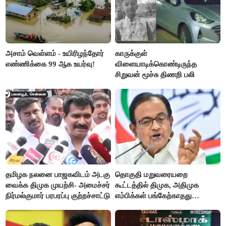
அசாம் வெள்ளம் - உயிரிழந்தோர்
காருக்குள்
எண்ணிக்கை 99 ஆக உயர்வு!
விளையாடிக்கொண்டிருந்த
சிறுவன் மூச்சு திணறி பலி
தமிழக நலனை பாஜகவிடம் அடகு
தொகுதி மறுவரையறை
வைக்க திமுக முயற்சி- அமைச்சர்
கூட்டத்தில் திமுக, அதிமுக
நிர்மல்குமார் பரபரப்பு குற்றச்சாட்டு
எம்பிக்கள் பங்கேற்காதது
வருத்தமளிக்கிறது- ப.சிதம்பரம்