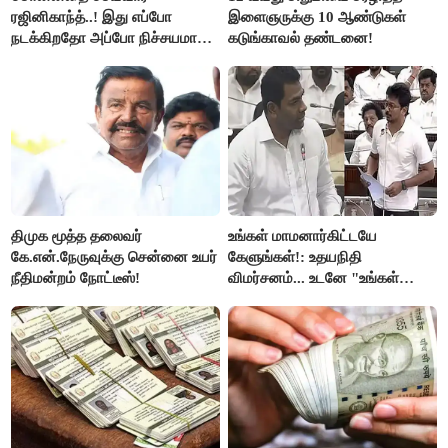
ரஜினிகாந்த்..! இது எப்போ
இளைஞருக்கு 10 ஆண்டுகள்
நடக்கிறதோ அப்போ நிச்சயமாக
கடுங்காவல் தண்டனை!
ரஜினி ₹1 கோடி தருவார் - லதா
ரஜினிகாந்த்..!
திமுக மூத்த தலைவர்
உங்கள் மாமனார்கிட்டயே
கே.என்.நேருவுக்கு சென்னை உயர்
கேளுங்கள்!: உதயநிதி
நீதிமன்றம் நோட்டீஸ்!
விமர்சனம்... உடனே "உங்கள்
அப்பாவிடம் கேளுங்கள்" என
ஆதவ் அர்ஜுனா பதிலடி!