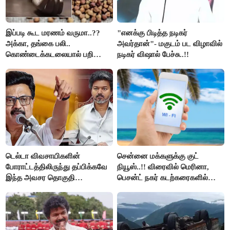
இப்படி கூட மரணம் வருமா..??
"எனக்கு பிடித்த நடிகர்
அக்கா, தங்கை பலி..
அவர்தான்"- மகுடம் பட விழாவில்
கொண்டைக்கடலையால் பறிபோன
நடிகர் விஷால் பேச்சு..!!
உயிர்கள்..!!
டெல்டா விவசாயிகளின்
சென்னை மக்களுக்கு குட்
போராட்டத்திலிருந்து தப்பிக்கவே
நியூஸ்..!! விரைவில் மெரினா,
இந்த அவசர தொகுதி
பெசன்ட் நகர் கடற்கரைகளில்
மறுவரையறை நாடகத்தை
இலவச Wi-Fi வசதி..!!
அரங்கேற்றுகிறார் முதலமைச்சர் -
திமுக ஐடி விங்..!!