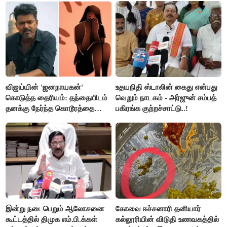
செய்தி!
விஜய்யின் 'ஜனநாயகன்'
உதயநிதி ஸ்டாலின் கைது என்பது
கொடுத்த தைரியம்: தந்தையிடம்
வெறும் நாடகம் - அர்ஜுன் சம்பத்
தனக்கு நேர்ந்த கொடூரத்தை
பகிரங்க குற்றச்சாட்டு..!
கூறிய சிறுமி!
இன்று நடைபெறும் ஆலோசனை
கோவை ஈச்சனாரி தனியார்
கூட்டத்தில் திமுக எம்.பி.க்கள்
கல்லூரியின் விடுதி உணவகத்தில்