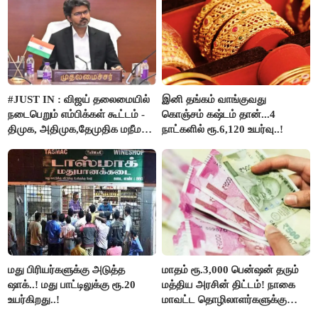
தாகூர்..!!
#JUST IN : விஜய் தலைமையில்
இனி தங்கம் வாங்குவது
நடைபெறும் எம்பிக்கள் கூட்டம் -
கொஞ்சம் கஷ்டம் தான்...4
திமுக, அதிமுக,தேமுதிக மநீம
நாட்களில் ரூ.6,120 உயர்வு..!
புறக்கணிப்பு..!
மது பிரியர்களுக்கு அடுத்த
மாதம் ரூ.3,000 பென்ஷன் தரும்
ஷாக்..! மது பாட்டிலுக்கு ரூ.20
மத்திய அரசின் திட்டம்! நாகை
உயர்கிறது..!
மாவட்ட தொழிலாளர்களுக்கு
ஆட்சியர் வெளியிட்ட சூப்பர்