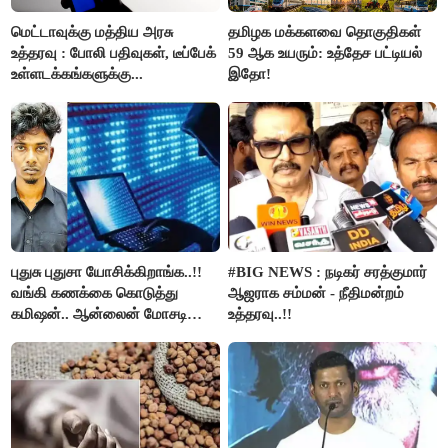
மெட்டாவுக்கு மத்திய அரசு
தமிழக மக்களவை தொகுதிகள்
உத்தரவு : போலி பதிவுகள், டீப்பேக்
59 ஆக உயரும்: உத்தேச பட்டியல்
உள்ளடக்கங்களுக்கு...
இதோ!
புதுசு புதுசா யோசிக்கிறாங்க..!!
#BIG NEWS : நடிகர் சரத்குமார்
வங்கி கணக்கை கொடுத்து
ஆஜராக சம்மன் - நீதிமன்றம்
கமிஷன்.. ஆன்லைன் மோசடி
உத்தரவு..!!
கும்பலுக்கு உதவிய வாலிபர்
கைது..!!