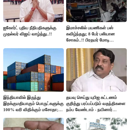
ஐகோர்ட் புதிய நீதிபதிகளுக்கு
இமாச்சலில் பயணிகள் பஸ்
முதல்வர் விஜய் வாழ்த்து..!!
கவிழ்ந்தது; 8 பேர் பலியான
சோகம்..!! பிரதமர் மோடி
இரங்கல்..!!
இந்தியாவில் இருந்து
தயவு செய்து யுபிஐ கட்டணம்
இறக்குமதியாகும் பொருட்களுக்கு
குறித்து பரப்பப்படும் வதந்திகளை
100% வரி விதிக்கும் மசோதா;
நம்ப வேண்டாம் - நயினார்
அமெரிக்கா நிறைவேற்றம்..!!
நாகேந்திரன்..!!