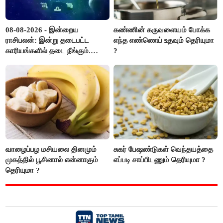
08-08-2026 - இன்றைய
கண்ணின் கருவளையம் போக்க
ராசிபலன்: இன்று தடைபட்ட
எந்த எண்ணெய் உதவும் தெரியுமா
காரியங்களில் தடை நீங்கும்.
?
பணவரத்து எதிர்பார்த்தபடி
இருக்கும். ஆன்மீக எண்ணம்
அதிகரிக்கும்..!
வாழைப்பழ மசியலை தினமும்
சுகர் பேஷண்டுகள் வெந்தயத்தை
முகத்தில் பூசினால் என்னாகும்
எப்படி சாப்பிடணும் தெரியுமா ?
தெரியுமா ?