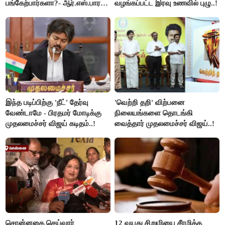
பங்கேற்பார்களா?- ஆர்.எஸ்.பாரதி
வழங்கப்பட்ட இரவு உணவில் புழு..!
விளக்கம்..!
இந்த படிப்பிற்கு 'நீட்' தேர்வு
'வெற்றி தறி' விற்பனை
வேண்டாமே - பிரதமர் மோடிக்கு
நிலையங்களை தொடங்கி
முதலமைச்சர் விஜய் கடிதம்..!
வைத்தார் முதலமைச்சர் விஜய்..!
சொன்னதை செய்வார்
12 வயது சிறுமியை சீரழித்த