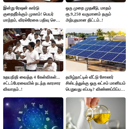
இன்று ரேஷன் கார்டு
ஒரு முறை முதலீடு, மாதம்
குறைதீர்க்கும் முகாம்! பெயர்
ரூ.9,250 வருமானம் தரும்
மாற்றம், விரல்ரேகை பதிவு செய்ய
அற்புதமான திட்டம்..!
அரிய வாய்ப்பு!
உதயநிதி வைத்த 4 கேள்விகள்...
தமிழ்நாட்டில் வீட்டு சோலார்
சட்டப்பேரவையில் நடந்த காரசார
சிஸ்டத்துக்கு ஒரு லட்சம் மானியம்
விவாதம்..!
பெறுவது எப்படி? விண்ணப்பிப்பது
எப்படி?