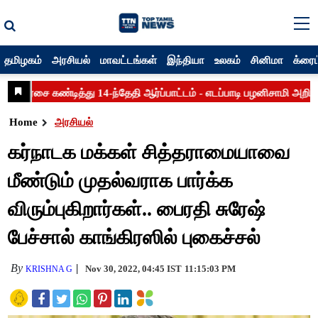
தமிழகம்
அரசியல்
மாவட்டங்கள்
இந்தியா
உலகம்
சினிமா
க்ரைம
Home
அரசியல்
கர்நாடக மக்கள் சித்தராமையாவை
மீண்டும் முதல்வராக பார்க்க
விரும்புகிறார்கள்.. பைரதி சுரேஷ்
பேச்சால் காங்கிரஸில் புகைச்சல்
By
Nov 30, 2022, 04:45 IST
11:15:03 PM
KRISHNA G