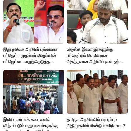
கோரிக்கை!
இது தவெக அரசின் புஸ்வாண
ஜென்சி இளைஞர்களுக்கு
பட்ஜெட் - முதல்வர் விஜய்யின்
பட்ஜெட்டில் வெளியான
பட்ஜெட்டை வறுத்தெடுத்த
அசத்தலான அறிவிப்புகள் ஒர்
மு.க.ஸ்டாலின், இபிஎஸ்..!
பார்வை..!
இனி டாஸ்மாக் கடைகளில்
தமிழக அரசியலில் பரபரப்பு :
விற்கப்படும் மதுபானங்களுக்கு
அதிமுகவில் மீண்டும் விரிசலா..?