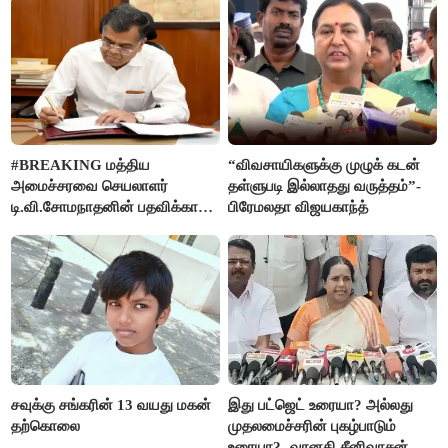
#BREAKING மத்திய
“விவசாயிகளுக்கு முழுக் கடன்
அமைச்சரவை செயலாளர்
தள்ளுபடி இல்லாதது வருத்தம்”-
டி.வி.சோமநாதனின் பதவிக்காலம்
பிரேமலதா விஜயகாந்த்
மேலும் ஓராண்டு நீட்டிப்பு
சவுக்கு சங்கரின் 13 வயது மகன்
இது பட்ஜெட் உரையா? அல்லது
தற்கொலை
முதலமைச்சரின் புகழ்பாடும்
உரையா?- வானதி சீனிவாசன்