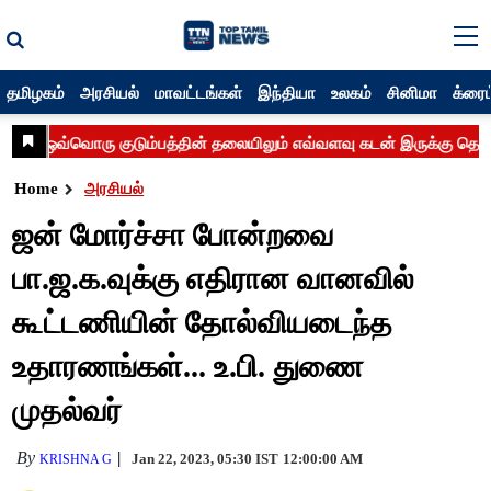
தமிழகம்
அரசியல்
மாவட்டங்கள்
இந்தியா
உலகம்
சினிமா
க்ரைம
Home
அரசியல்
ஜன் மோர்ச்சா போன்றவை
பா.ஜ.க.வுக்கு எதிரான வானவில்
கூட்டணியின் தோல்வியடைந்த
உதாரணங்கள்... உ.பி. துணை
முதல்வர்
By
Jan 22, 2023, 05:30 IST
12:00:00 AM
KRISHNA G