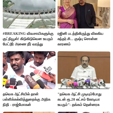
#BREAKING விவசாயிகளுக்கு
ரஜினி படத்திலிருந்து விலகிய
குட்நியூஸ்! கிடுகிடுவென உயரும்
சுந்தர்.சி... குஷ்பு சொன்ன
மேட்டூர் அணை நீர் வரத்து
காரணம்
தவெக ஆட்சியில் தான்
"தவெக ஆட்சி முடியும்போது
பள்ளிக்கல்வித்துறைக்கு அதிக
கடன் ரூ.20 லட்சம் கோடியா
நிதி - ராஜ்மோகன்
உயரும்"- தங்கம் தென்னரசு