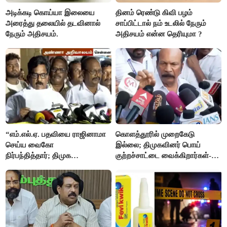
அடிக்கடி கொய்யா இலையை
தினம் ரெண்டு கிவி பழம்
அரைத்து தலையில் தடவினால்
சாப்பிட்டால் நம் உடலில் நேரும்
நேரும் அதிசயம்.
அதிசயம் என்ன தெரியுமா ?
“எம்.எல்.ஏ. பதவியை ராஜினாமா
கொளத்தூரில் முறைகேடு
செய்ய வைகோ
இல்லை; திமுகவினர் பொய்
நிர்பந்தித்தார்; திமுக
குற்றச்சாட்டை வைக்கிறார்கள்-
எம்.எல்.ஏக்களாகவே
வி.எஸ்.பாபு
தொடர்கிறோம்”- மதிமுக
எம்.எல்.ஏக்கள் பரபரப்பு பேட்டி