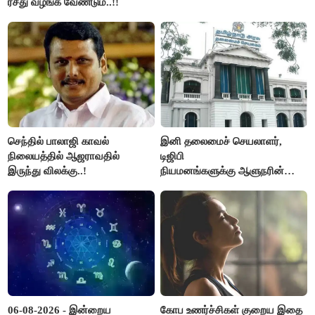
ரசீது வழங்க வேண்டும்..!!
செந்தில் பாலாஜி காவல்
இனி தலைமைச் செயலாளர்,
நிலையத்தில் ஆஜராவதில்
டிஜிபி
இருந்து விலக்கு..!
நியமனங்களுக்கு ஆளுநரின்
ஒப்புதல் தேவையில்லை -
தமிழ்நாடு அரசு அதிரடி..!
06-08-2026 - இன்றைய
கோப உணர்ச்சிகள் குறைய இதை