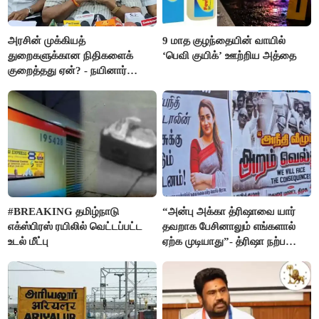
அரசின் முக்கியத்
9 மாத குழந்தையின் வாயில்
துறைகளுக்கான நிதிகளைக்
‘பெவி குயிக்’ ஊற்றிய அத்தை
குறைத்தது ஏன்? - நயினார்
நாகேந்திரன்
#BREAKING தமிழ்நாடு
“அன்பு அக்கா த்ரிஷாவை யார்
எக்ஸ்பிரஸ் ரயிலில் வெட்டப்பட்ட
தவறாக பேசினாலும் எங்களால்
உடல் மீட்பு
ஏற்க முடியாது”- த்ரிஷா நற்பணி
மன்றத்தினர் போஸ்டர்