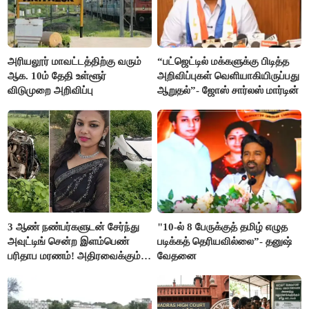
அரியலூர் மாவட்டத்திற்கு வரும்
“பட்ஜெட்டில் மக்களுக்கு பிடித்த
ஆக. 10ம் தேதி உள்ளூர்
அறிவிப்புகள் வெளியாகியிருப்பது
விடுமுறை அறிவிப்பு
ஆறுதல்”- ஜோஸ் சார்லஸ் மார்டின்
3 ஆண் நண்பர்களுடன் சேர்ந்து
"10-ல் 8 பேருக்குத் தமிழ் எழுத
அவுட்டிங் சென்ற இளம்பெண்
படிக்கத் தெரியவில்லை”- தனுஷ்
பரிதாப மரணம்! அதிரவைக்கும்
வேதனை
பின்னணி