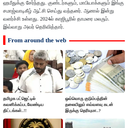
ஹமீதுக்கு சேர்ந்தது. குண்டர்களும், மாபியாக்களும் இங்கு
சமாஜ்வாடிகீழ் ஆட்சி செய்து வந்தனர். ஆனால் இன்று
வளர்ச்சி உள்ளது. 2024ல் காஜிபூரில் தாமரை மலரும்.
இவ்வாறு அவர் தெரிவித்தார்.
From around the web
தமிழக பட்ஜெட்டில்
ஒவ்வொரு குடும்பத்தின்
கவனிக்கப்படவேண்டிய
தலையிலும் எவ்வளவு கடன்
திட்டங்கள்..!!
இருக்கு தெரியுமா..?