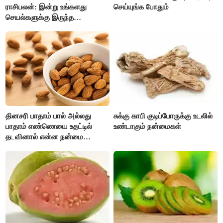
ராசிபலன்: இன்று உங்களது
செய்யுங்க போதும்
செயல்களுக்கு இருந்த
முட்டுகட்டைகள் விலகும்.
எதிர்பார்த்த உதவிகள் கிடைக்கும்.
பணவரத்து கூடும்..!
தினசரி பாதாம் பால் அல்லது
சுக்கு காபி குடிப்போருக்கு உடலில்
பாதாம் எண்ணெயை உதட்டில்
உண்டாகும் நன்மைகள்
தடவினால் என்ன நன்மை
தெரியுமா ?