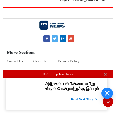
More Sections
Contact Us
About Us
Privacy Policy
© 2019 Top Tamil News
பிளாஸ்டிக் ரூபாய் நோட்டுகளை
அறிமுகப்படுத்துகிறது ரிசர்வ்
வங்கி: முதற்கட்டமாக ரூ.10,
ரூ.20 நோட்டுகள் அச்சடிப்பு!