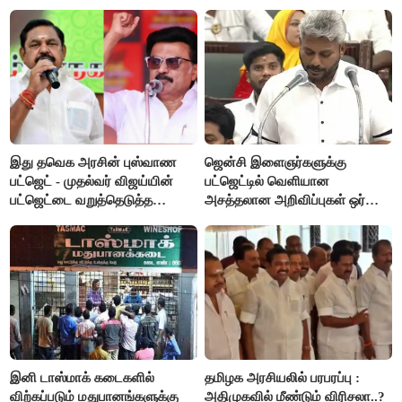
பட்ஜெட்டுக்கு பி.ஆர்.பாண்டியன்
கோரிக்கை!
இது தவெக அரசின் புஸ்வாண
ஜென்சி இளைஞர்களுக்கு
பட்ஜெட் - முதல்வர் விஜய்யின்
பட்ஜெட்டில் வெளியான
பட்ஜெட்டை வறுத்தெடுத்த
அசத்தலான அறிவிப்புகள் ஒர்
மு.க.ஸ்டாலின், இபிஎஸ்..!
பார்வை..!
இனி டாஸ்மாக் கடைகளில்
தமிழக அரசியலில் பரபரப்பு :
விற்கப்படும் மதுபானங்களுக்கு
அதிமுகவில் மீண்டும் விரிசலா..?