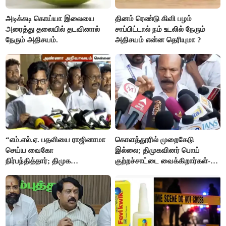
அடிக்கடி கொய்யா இலையை
தினம் ரெண்டு கிவி பழம்
அரைத்து தலையில் தடவினால்
சாப்பிட்டால் நம் உடலில் நேரும்
நேரும் அதிசயம்.
அதிசயம் என்ன தெரியுமா ?
“எம்.எல்.ஏ. பதவியை ராஜினாமா
கொளத்தூரில் முறைகேடு
செய்ய வைகோ
இல்லை; திமுகவினர் பொய்
நிர்பந்தித்தார்; திமுக
குற்றச்சாட்டை வைக்கிறார்கள்-
எம்.எல்.ஏக்களாகவே
வி.எஸ்.பாபு
தொடர்கிறோம்”- மதிமுக
எம்.எல்.ஏக்கள் பரபரப்பு பேட்டி