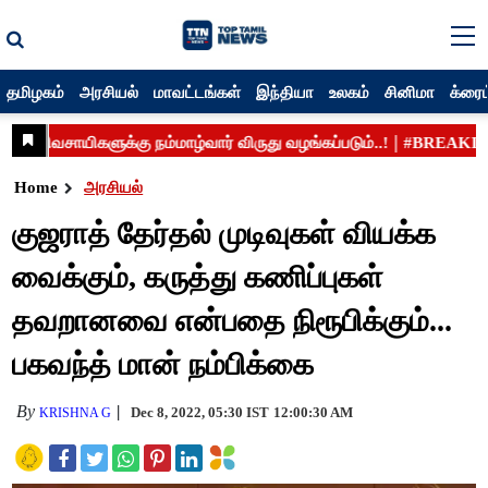
தமிழகம்
அரசியல்
மாவட்டங்கள்
இந்தியா
உலகம்
சினிமா
க்ரைம
Home
அரசியல்
குஜராத் தேர்தல் முடிவுகள் வியக்க
வைக்கும், கருத்து கணிப்புகள்
தவறானவை என்பதை நிரூபிக்கும்...
பகவந்த் மான் நம்பிக்கை
By
Dec 8, 2022, 05:30 IST
12:00:30 AM
KRISHNA G