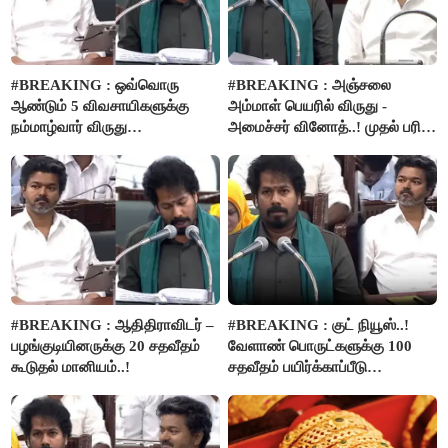
#BREAKING : ஒவ்வொரு
#BREAKING : அஞ்சலை
ஆண்டும் 5 விவசாயிகளுக்கு
அம்மாள் பெயரில் விருது -
நம்மாழ்வார் விருது
அமைச்சர் வினோத்..! முதல் பரிசு
வழங்கப்படும்..!
ரூ.2.50 லட்சம் வழங்கப்படும்..!
#BREAKING : ஆதிதிராவிடர் –
#BREAKING : குட் நியூஸ்..!
பழங்குடியினருக்கு 20 சதவீதம்
வேளாண் பொருட்களுக்கு 100
கூடுதல் மானியம்..!
சதவீதம் பயிர்க்காப்பீடு
வழங்கபடும் - அமைச்சர்
வினோத்..!