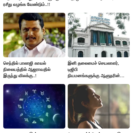
ரசீது வழங்க வேண்டும்..!!
செந்தில் பாலாஜி காவல்
இனி தலைமைச் செயலாளர்,
நிலையத்தில் ஆஜராவதில்
டிஜிபி
இருந்து விலக்கு..!
நியமனங்களுக்கு ஆளுநரின்
ஒப்புதல் தேவையில்லை -
தமிழ்நாடு அரசு அதிரடி..!