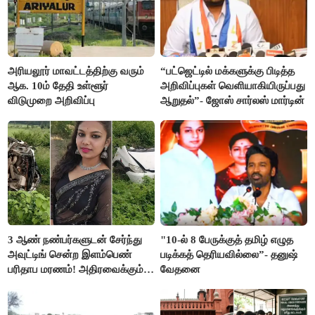
அரியலூர் மாவட்டத்திற்கு வரும்
“பட்ஜெட்டில் மக்களுக்கு பிடித்த
ஆக. 10ம் தேதி உள்ளூர்
அறிவிப்புகள் வெளியாகியிருப்பது
விடுமுறை அறிவிப்பு
ஆறுதல்”- ஜோஸ் சார்லஸ் மார்டின்
3 ஆண் நண்பர்களுடன் சேர்ந்து
"10-ல் 8 பேருக்குத் தமிழ் எழுத
அவுட்டிங் சென்ற இளம்பெண்
படிக்கத் தெரியவில்லை”- தனுஷ்
பரிதாப மரணம்! அதிரவைக்கும்
வேதனை
பின்னணி