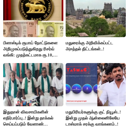
பிளாஸ்டிக் ரூபாய் நோட்டுகளை
மதுரைக்கு அறிவிக்கப்பட்ட
அறிமுகப்படுத்துகிறது ரிசர்வ்
அசத்தல் திட்டங்கள்..!
வங்கி: முதற்கட்டமாக ரூ.10,
ரூ.20 நோட்டுகள் அச்சடிப்பு!
இதுதான் விவசாயிகளின்
மதுபிரியர்களுக்கு குட் நியூஸ்..!
எதிர்பார்ப்பு..! இன்று தாக்கல்
இன்று முதல் ஆன்லைனிலேயே
செய்யப்படும் வேளாண்
டாஸ்மாக் சரக்கு வாங்கலாம்..!