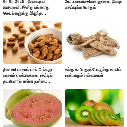
06-08-2026 - இன்றைய
கோப உணர்ச்சிகள் குறைய இதை
ராசிபலன்: இன்று உங்களது
செய்யுங்க போதும்
செயல்களுக்கு இருந்த
முட்டுகட்டைகள் விலகும்.
எதிர்பார்த்த உதவிகள் கிடைக்கும்.
பணவரத்து கூடும்..!
தினசரி பாதாம் பால் அல்லது
சுக்கு காபி குடிப்போருக்கு உடலில்
பாதாம் எண்ணெயை உதட்டில்
உண்டாகும் நன்மைகள்
தடவினால் என்ன நன்மை
தெரியுமா ?