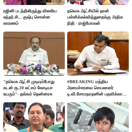
ரஜினி படத்திலிருந்து விலகிய
தவெக ஆட்சியில் தான்
சுந்தர்.சி... குஷ்பு சொன்ன
பள்ளிக்கல்வித்துறைக்கு அதிக
காரணம்
நிதி - ராஜ்மோகன்
"தவெக ஆட்சி முடியும்போது
#BREAKING மத்திய
கடன் ரூ.20 லட்சம் கோடியா
அமைச்சரவை செயலாளர்
உயரும்"- தங்கம் தென்னரசு
டி.வி.சோமநாதனின் பதவிக்காலம்
மேலும் ஓராண்டு நீட்டிப்பு