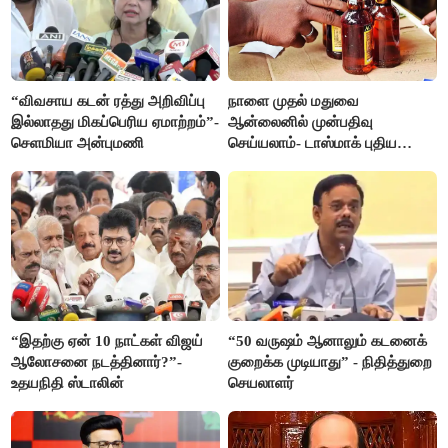
“விவசாய கடன் ரத்து அறிவிப்பு
நாளை முதல் மதுவை
இல்லாதது மிகப்பெரிய ஏமாற்றம்”-
ஆன்லைனில் முன்பதிவு
செளமியா அன்புமணி
செய்யலாம்- டாஸ்மாக் புதிய
திட்டம்
“இதற்கு ஏன் 10 நாட்கள் விஜய்
“50 வருஷம் ஆனாலும் கடனைக்
ஆலோசனை நடத்தினார்?”-
குறைக்க முடியாது” - நிதித்துறை
உதயநிதி ஸ்டாலின்
செயலாளர்