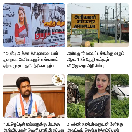
“அன்பு அக்கா த்ரிஷாவை யார்
அரியலூர் மாவட்டத்திற்கு வரும்
தவறாக பேசினாலும் எங்களால்
ஆக. 10ம் தேதி உள்ளூர்
ஏற்க முடியாது”- த்ரிஷா நற்பணி
விடுமுறை அறிவிப்பு
மன்றத்தினர் போஸ்டர்
“பட்ஜெட்டில் மக்களுக்கு பிடித்த
3 ஆண் நண்பர்களுடன் சேர்ந்து
அறிவிப்புகள் வெளியாகியிருப்பது
அவுட்டிங் சென்ற இளம்பெண்