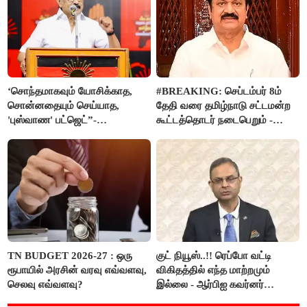
‘சொந்தமாகவும் யோசிக்காத,
#BREAKING: செப்டம்பர் 8ம்
சொன்னதையும் செய்யாத,
தேதி வரை தமிழ்நாடு சட்டமன்ற
'புஸ்வாண' பட்ஜெட்”-
கூட்டத்தொடர் நடைபெறும் -
மு.க.ஸ்டாலின்
சபாநாயகர் ஜே.சி.டி.பிரபாகர்
அறிவிப்பு..!!
TN BUDGET 2026-27 : ஒரு
குட் நியூஸ்..!! ரெப்போ வட்டி
ரூபாயில் அரசின் வரவு எவ்வளவு,
விகிதத்தில் எந்த மாற்றமும்
செலவு எவ்வளவு?
இல்லை - ஆர்பிஐ கவர்னர்
அறிவிப்பு..!!