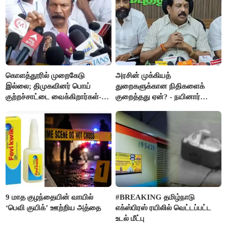
எம்.எல்.ஏக்கள் பரபரப்பு பேட்டி
கொளத்தூரில் முறைகேடு
அரசின் முக்கியத்
இல்லை; திமுகவினர் பொய்
துறைகளுக்கான நிதிகளைக்
குற்றச்சாட்டை வைக்கிறார்கள்-
குறைத்தது ஏன்? - நயினார்
வி.எஸ்.பாபு
நாகேந்திரன்
9 மாத குழந்தையின் வாயில்
#BREAKING தமிழ்நாடு
‘பெவி குயிக்’ ஊற்றிய அத்தை
எக்ஸ்பிரஸ் ரயிலில் வெட்டப்பட்ட
உடல் மீட்பு