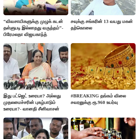
“விவசாயிகளுக்கு முழுக் கடன்
சவுக்கு சங்கரின் 13 வயது மகன்
தள்ளுபடி இல்லாதது வருத்தம்”-
தற்கொலை
பிரேமலதா விஜயகாந்த்
இது பட்ஜெட் உரையா? அல்லது
#BREAKING தங்கம் விலை
முதலமைச்சரின் புகழ்பாடும்
சவரனுக்கு ரூ.960 உயர்வு
உரையா?- வானதி சீனிவாசன்