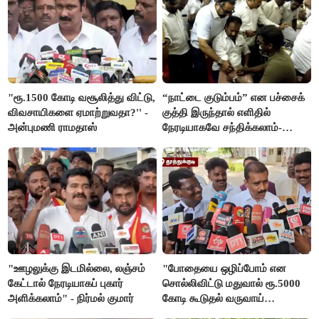
"ரூ.1500 கோடி வசூலித்து விட்டு,
“நாட்டை குடும்பம்” என பச்சைக்
விவசாயிகளை ஏமாற்றுவதா?'' -
குத்தி இருந்தால் எளிதில்
அன்புமணி ராமதாஸ்
நேரடியாகவே சந்திக்கலாம்-
சரத்குமார்
"ஊழலுக்கு இடமில்லை, லஞ்சம்
"போதையை ஒழிப்போம் என
கேட்டால் நேரடியாகப் புகார்
சொல்லிவிட்டு மதுவால் ரூ.5000
அளிக்கலாம்" - நிர்மல் குமார்
கோடி கூடுதல் வருவாய்
கிடைக்கும்னு சொல்றாங்க”-