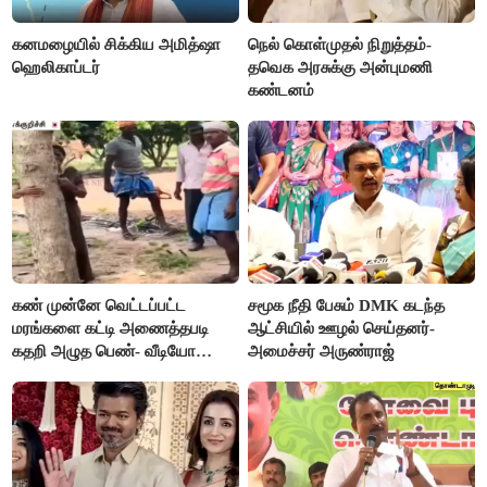
கனமழையில் சிக்கிய அமித்ஷா
நெல் கொள்முதல் நிறுத்தம்-
ஹெலிகாப்டர்
தவெக அரசுக்கு அன்புமணி
கண்டனம்
கண் முன்னே வெட்டப்பட்ட
சமூக நீதி பேசும் DMK கடந்த
மரங்களை கட்டி அணைத்தபடி
ஆட்சியில் ஊழல் செய்தனர்-
கதறி அழுத பெண்- வீடியோ
அமைச்சர் அருண்ராஜ்
வைரல்