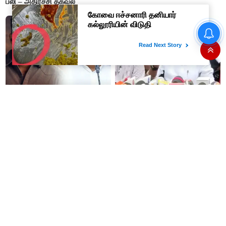
பலி – அதிர்ச்சி தகவல்
கண் முன்னே வெட்டப்பட்ட
மரங்களை கட்டி அணைத்தபடி
கதறி அழுத பெண்- வீடியோ
வைரல்
“நன்றி மறந்தவர்களுக்குவிஜய்
தி.மு.க. ஆட்சியில் தூங்கிக்
அல்வா கொடுத்துவிட்டார்”-
கொண்டிருந்தார்களா? -
ஆர்.பி.உதயகுமார்
அமைச்சர் ரமேஷ்
50% தொகுதி உயர்வு என ஆசை
“தோளோடு தோள் நிற்போம்”-