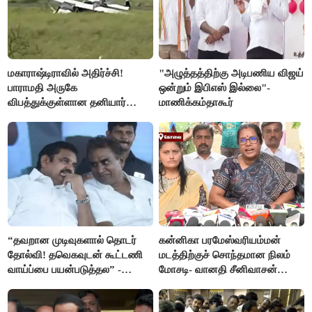
மகாராஷ்டிராவில் அதிர்ச்சி!
"அழுத்தத்திற்கு அடிபணிய விஜய்
பாராமதி அருகே
ஒன்றும் இபிஎஸ் இல்லை"-
விபத்துக்குள்ளான தனியார்
மாணிக்கம்தாகூர்
பயிற்சி விமானம்
“தவறான முடிவுகளால் தொடர்
கன்னிகா பரமேஸ்வரியம்மன்
தோல்வி! தவெகவுடன் கூட்டணி
மடத்திற்குச் சொந்தமான நிலம்
வாய்ப்பை பயன்படுத்தல” -
மோசடி- வானதி சீனிவாசன்
இபிஎஸ் மீது சரமாரி குற்றச்சாட்டு
கண்டனம்