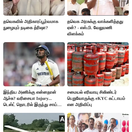
தவெகவில் அதிகாரப்பூர்வமாக
தவெக அரசுக்கு வாக்களித்தது
நுழையும் நடிகை த்ரிஷா?
ஏன்? - எஸ்.பி. வேலுமணி
விளக்கம்
இந்திய அணிக்கு என்னதான்
சமையல் எரிவாயு சிலிண்டர்
ஆச்சு? வரிசையா Injury...
பெறுவோருக்கு eKYC கட்டாயம்
டெஸ்ட் தொடரில் இருந்து சாய்
என அறிவிப்பு
சுதர்சனும் விலகல்