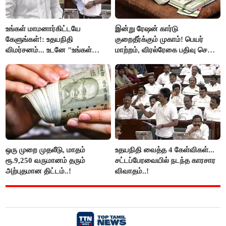
உங்கள் மாமனார்கிட்டயே
இன்று ரேஷன் கார்டு
கேளுங்கள்!: உதயநிதி
குறைதீர்க்கும் முகாம்! பெயர்
விமர்சனம்... உடனே "உங்கள்
மாற்றம், விரல்ரேகை பதிவு செய்ய
அப்பாவிடம் கேளுங்கள்" என
அரிய வாய்ப்பு!
ஆதவ் அர்ஜுனா பதிலடி!
ஒரு முறை முதலீடு, மாதம்
உதயநிதி வைத்த 4 கேள்விகள்...
ரூ.9,250 வருமானம் தரும்
சட்டப்பேரவையில் நடந்த காரசார
அற்புதமான திட்டம்..!
விவாதம்..!