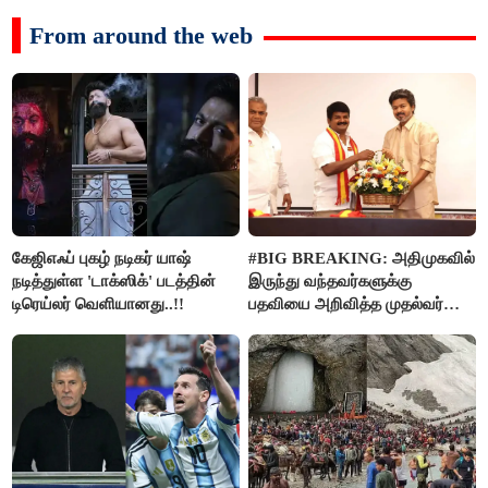
From around the web
கேஜிஎஃப் புகழ் நடிகர் யாஷ்
#BIG BREAKING: அதிமுகவில்
நடித்துள்ள 'டாக்‌ஸிக்' படத்தின்
இருந்து வந்தவர்களுக்கு
டிரெய்லர் வெளியானது..!!
பதவியை அறிவித்த முதல்வர்
விஜய்..!!