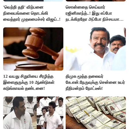
'வெற்றி தறி' விற்பனை
சொன்னதை செய்வார்
நிலையங்களை தொடங்கி
ரஜினிகாந்த்..! இது எப்போ
வைத்தார் முதலமைச்சர் விஜய்..!
நடக்கிறதோ அப்போ நிச்சயமாக
ரஜினி ₹1 கோடி தருவார் - லதா
ரஜினிகாந்த்..!
12 வயது சிறுமியை சீரழித்த
திமுக மூத்த தலைவர்
இளைஞருக்கு 10 ஆண்டுகள்
கே.என்.நேருவுக்கு சென்னை உயர்
கடுங்காவல் தண்டனை!
நீதிமன்றம் நோட்டீஸ்!