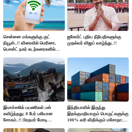
சென்னை மக்களுக்கு குட்
ஐகோர்ட் புதிய நீதிபதிகளுக்கு
நியூஸ்..!! விரைவில் மெரினா,
முதல்வர் விஜய் வாழ்த்து..!!
பெசன்ட் நகர் கடற்கரைகளில்
இலவச Wi-Fi வசதி..!!
இமாச்சலில் பயணிகள் பஸ்
இந்தியாவில் இருந்து
கவிழ்ந்தது; 8 பேர் பலியான
இறக்குமதியாகும் பொருட்களுக்கு
சோகம்..!! பிரதமர் மோடி
100% வரி விதிக்கும் மசோதா;
இரங்கல்..!!
அமெரிக்கா நிறைவேற்றம்..!!