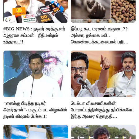
#BIG NEWS : நடிகர் சரத்குமார்
இப்படி கூட மரணம் வருமா..??
ஆஜராக சம்மன் - நீதிமன்றம்
அக்கா, தங்கை பலி..
உத்தரவு..!!
கொண்டைக்கடலையால் பறிபோன
உயிர்கள்..!!
"எனக்கு பிடித்த நடிகர்
டெல்டா விவசாயிகளின்
அவர்தான்"- மகுடம் பட விழாவில்
போராட்டத்திலிருந்து தப்பிக்கவே
நடிகர் விஷால் பேச்சு..!!
இந்த அவசர தொகுதி
மறுவரையறை நாடகத்தை
அரங்கேற்றுகிறார் முதலமைச்சர் -
திமுக ஐடி விங்..!!