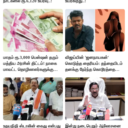
நாட்களில் ரூ.6,120 உயர்வு..!
உயர்கிறது..!
மாதம் ரூ.3,000 பென்ஷன் தரும்
விஜய்யின் 'ஜனநாயகன்'
மத்திய அரசின் திட்டம்! நாகை
கொடுத்த தைரியம்: தந்தையிடம்
மாவட்ட தொழிலாளர்களுக்கு
தனக்கு நேர்ந்த கொடூரத்தை
ஆட்சியர் வெளியிட்ட சூப்பர்
கூறிய சிறுமி!
செய்தி!
உதயநிதி ஸ்டாலின் கைது என்பது
இன்று நடைபெறும் ஆலோசனை