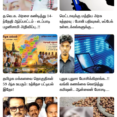
த.வெ.க. அரசை கண்டித்து 14-
மெட்டாவுக்கு மத்திய அரசு
ந்தேதி ஆர்ப்பாட்டம் - எடப்பாடி
உத்தரவு : போலி பதிவுகள், டீப்பேக்
பழனிசாமி அறிவிப்பு..!!
உள்ளடக்கங்களுக்கு...
தமிழக மக்களவை தொகுதிகள்
புதுசு புதுசா யோசிக்கிறாங்க..!!
59 ஆக உயரும்: உத்தேச பட்டியல்
வங்கி கணக்கை கொடுத்து
இதோ!
கமிஷன்.. ஆன்லைன் மோசடி
கும்பலுக்கு உதவிய வாலிபர்
கைது..!!