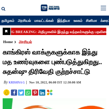
தமிழகம்
அரசியல்
மாவட்டங்கள்
இந்தியா
உலகம்
சினிமா
க்ரைம
Home
அரசியல்
காங்கிரஸ் வாக்குகளுக்காக இந்து
மத உணர்வுகளை புண்படுத்துகிறது..
சுதன்ஷு திரிவேதி குற்றச்சாட்டு
By
Nov 10, 2022, 06:00 IST
12:30:00 AM
KRISHNA G