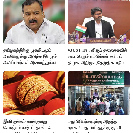
தமிழகத்திற்கு முதலிடமும்
#JUST IN : விஜய் தலைமையில்
அரசியலுக்கு அடுத்த இடமும்
நடைபெறும் எம்பிக்கள் கூட்டம் -
அளிப்பவர்கள் அனைத்துக்கட்சி
திமுக, அதிமுக,தேமுதிக மநீம
கூட்டத்தில் நிச்சயம்
புறக்கணிப்பு..!
பங்கேற்பார்கள் - மாணிக்கம்
தாகூர்..!!
இனி தங்கம் வாங்குவது
மது பிரியர்களுக்கு அடுத்த
கொஞ்சம் கஷ்டம் தான்...4
ஷாக்..! மது பாட்டிலுக்கு ரூ.20