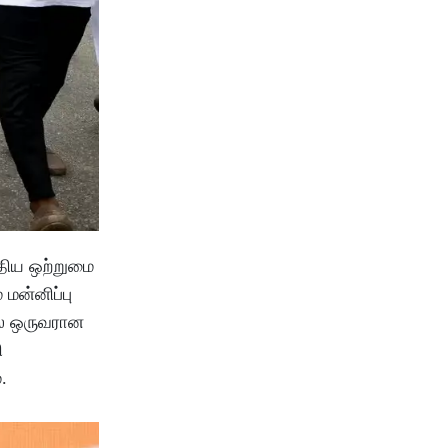
்திய ஒற்றுமை
மன்னிப்பு
ில் ஒருவரான
ி
்.