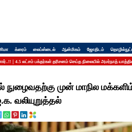
னிமா
க்ரைம்
லைப்ஸ்டைல்
ஆன்மிகம்
ஜோதிடம்
தொழில்நுட்
ில் நுழைவதற்கு முன் மாநில மக்களிம
.க. வலியுறுத்தல்