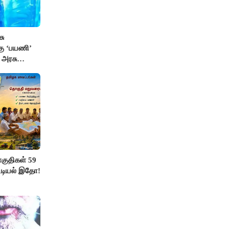
சு
்கு ‘பயணி’
க அரசு
ுதிகள் 59
ட்டியல் இதோ!