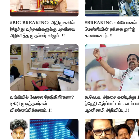
#BIG BREAKING: அதிமுகவில்
#BREAKING : லியோனல்
இருந்து வந்தவர்களுக்கு பதவியை
மெஸ்ஸியின் தந்தை ஜார்ஜ்
அறிவித்த முதல்வர் விஜய்..!!
காலமானார்..!!
வங்கியில் வேலை தேடுகிறீர்களா?
த.வெ.க. அரசை கண்டித்து 
டிகிரி முடித்தவர்கள்
ந்தேதி ஆர்ப்பாட்டம் - எடப்பாட
விண்ணப்பிக்கலாம்..!!
பழனிசாமி அறிவிப்பு..!!