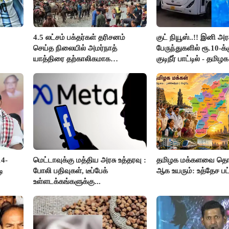
4.5 லட்சம் பக்தர்கள் தரிசனம்
குட் நியூஸ்..!! இனி அர
செய்த நிலையில் அமர்நாத்
பேருந்துகளில் ரூ.10-க
யாத்திரை தற்காலிகமாக
குடிநீர் பாட்டில் - தமிழ
நிறுத்தம்..!!
அறிவிப்பு..!!
14-
மெட்டாவுக்கு மத்திய அரசு உத்தரவு :
தமிழக மக்களவை தொக
ி
போலி பதிவுகள், டீப்பேக்
ஆக உயரும்: உத்தேச ப
உள்ளடக்கங்களுக்கு...