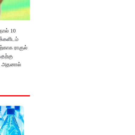
தால் 10
்களிடம்
்காக ராகுல்
ததற்கு
ு. அதனால்