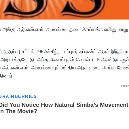
ால் அங்கு ஆர்.எஸ்.எஸ். அமைப்பை தடை செய்யுங்க என்று லாலு 
ப்பு) சட்டம் 1967ன்கீழ், பாப்புலர் ஃப்ரண்ட் ஆஃப் இந்தியா 
றிவித்ததோடு, அந்த அமைப்புகள் செயல்பட 5 ஆண்டுகளுக
ம் ஆர்.எஸ்.எஸ். அமைப்பையும் மத்திய அரசு தடை செய்ய வேண்
ினார்.