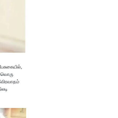
பேசுகையில்,
வ்வொரு
ீவிரவாதம்
ிலடி