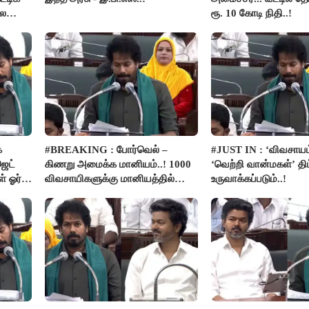
லை
ரூ. 10 கோடி நிதி..!
க
#BREAKING : போர்வெல் –
#JUST IN : ‘விவசாயம
ெட்
கிணறு அமைக்க மானியம்..! 1000
‘வெற்றி வான்மகள்’ திட
் ஓர்
விவசாயிகளுக்கு மானியத்தில்
உருவாக்கப்படும்..!
பம்புசெட் வழங்கப்படும்..!