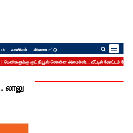
பம்
வணிகம்
விளையாட்டு
. லாலு