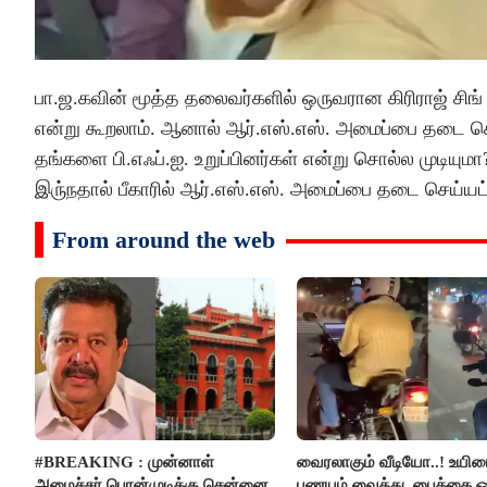
பா.ஜ.கவின் மூத்த தலைவர்களில் ஒருவரான கிரிராஜ் சிங்
என்று கூறலாம். ஆனால் ஆர்.எஸ்.எஸ். அமைப்பை தடை செய
தங்களை பி.எஃப்.ஐ. உறுப்பினர்கள் என்று சொல்ல முடியுமா
இரு்நதால் பீகாரில் ஆர்.எஸ்.எஸ். அமைப்பை தடை செய்யட்ட
From around the web
#BREAKING : முன்னாள்
வைரலாகும் வீடியோ..! உயிரை
அமைச்சர் பொன்முடிக்கு சென்னை
பணயம் வைத்து, பைக்கை ஓட்