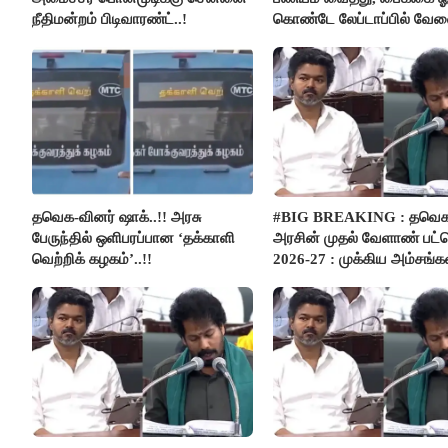
நீதிமன்றம் பிடிவாரண்ட்..!
கொண்டே லேப்டாப்பில் வே
பார்த்த நபர்..!
தவெக-வினர் ஷாக்..!! அரசு
#BIG BREAKING : தவெ
பேருந்தில் ஒளிபரப்பான ‘தக்காளி
அரசின் முதல் வேளாண் பட்ஜ
வெற்றிக் கழகம்’..!!
2026-27 : முக்கிய அம்சங்கள
பார்வை..!