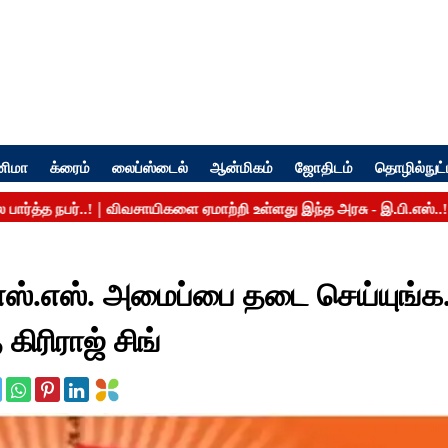
னிமா
க்ரைம்
லைப்ஸ்டைல்
ஆன்மிகம்
ஜோதிடம்
தொழில்நுட்
்.எஸ்.எஸ். அமைப்பை தடை செய்யுங்க.
கிரிராஜ் சிங்