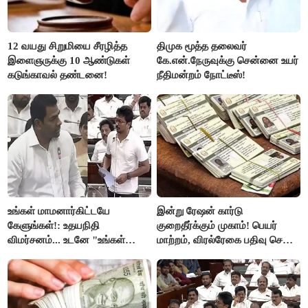
12 வயது சிறுமியை சீரழித்த
திமுக மூத்த தலைவர்
இளைஞருக்கு 10 ஆண்டுகள்
கே.என்.நேருவுக்கு சென்னை உயர்
கடுங்காவல் தண்டனை!
நீதிமன்றம் நோட்டீஸ்!
உங்கள் மாமனார்கிட்டயே
இன்று ரேஷன் கார்டு
கேளுங்கள்!: உதயநிதி
குறைதீர்க்கும் முகாம்! பெயர்
விமர்சனம்... உடனே "உங்கள்
மாற்றம், விரல்ரேகை பதிவு செய்ய
அப்பாவிடம் கேளுங்கள்" என
அரிய வாய்ப்பு!
ஆதவ் அர்ஜுனா பதிலடி!