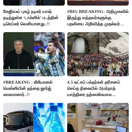
கேஜிஎஃப் புகழ் நடிகர் யாஷ்
#BIG BREAKING: அதிமுகவில்
நடித்துள்ள 'டாக்‌ஸிக்' படத்தின்
இருந்து வந்தவர்களுக்கு
டிரெய்லர் வெளியானது..!!
பதவியை அறிவித்த முதல்வர்
விஜய்..!!
#BREAKING : லியோனல்
4.5 லட்சம் பக்தர்கள் தரிசனம்
மெஸ்ஸியின் தந்தை ஜார்ஜ்
செய்த நிலையில் அமர்நாத்
காலமானார்..!!
யாத்திரை தற்காலிகமாக
நிறுத்தம்..!!