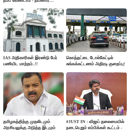
நம்ப வேண்டாம் - நயினார்
நாகேந்திரன்..!!
IAS அதிகாரிகள் இரண்டு பேர்
கொத்தட்டை டோல்கேட்டில்
பணியிட மாற்றம்..!!
சுங்கக்கட்டணம் அதிரடி குறைப்பு!
தமிழகத்திற்கு முதலிடமும்
#JUST IN : விஜய் தலைமையில்
அரசியலுக்கு அடுத்த இடமும்
நடைபெறும் எம்பிக்கள் கூட்டம் -