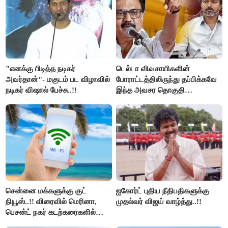
"எனக்கு பிடித்த நடிகர்
டெல்டா விவசாயிகளின்
அவர்தான்"- மகுடம் பட விழாவில்
போராட்டத்திலிருந்து தப்பிக்கவே
நடிகர் விஷால் பேச்சு..!!
இந்த அவசர தொகுதி
மறுவரையறை நாடகத்தை
அரங்கேற்றுகிறார் முதலமைச்சர் -
திமுக ஐடி விங்..!!
சென்னை மக்களுக்கு குட்
ஐகோர்ட் புதிய நீதிபதிகளுக்கு
நியூஸ்..!! விரைவில் மெரினா,
முதல்வர் விஜய் வாழ்த்து..!!
பெசன்ட் நகர் கடற்கரைகளில்
இலவச Wi-Fi வசதி..!!