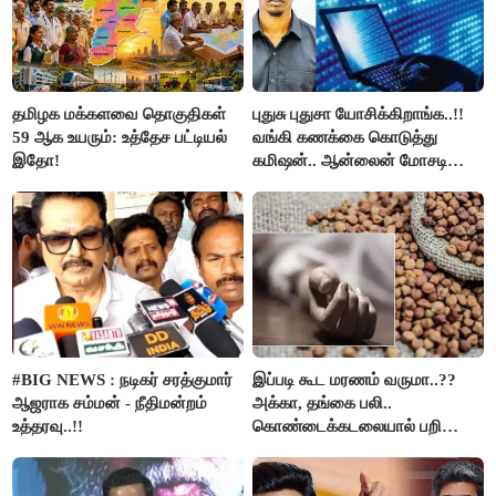
தமிழக மக்களவை தொகுதிகள்
புதுசு புதுசா யோசிக்கிறாங்க..!!
59 ஆக உயரும்: உத்தேச பட்டியல்
வங்கி கணக்கை கொடுத்து
இதோ!
கமிஷன்.. ஆன்லைன் மோசடி
கும்பலுக்கு உதவிய வாலிபர்
கைது..!!
#BIG NEWS : நடிகர் சரத்குமார்
இப்படி கூட மரணம் வருமா..??
ஆஜராக சம்மன் - நீதிமன்றம்
அக்கா, தங்கை பலி..
உத்தரவு..!!
கொண்டைக்கடலையால் பறிபோன
உயிர்கள்..!!