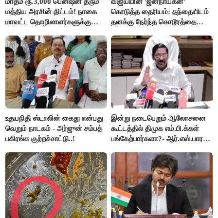
மாதம் ரூ.3,000 பென்ஷன் தரும்
விஜய்யின் 'ஜனநாயகன்'
மத்திய அரசின் திட்டம்! நாகை
கொடுத்த தைரியம்: தந்தையிடம்
மாவட்ட தொழிலாளர்களுக்கு
தனக்கு நேர்ந்த கொடூரத்தை
ஆட்சியர் வெளியிட்ட சூப்பர்
கூறிய சிறுமி!
செய்தி!
உதயநிதி ஸ்டாலின் கைது என்பது
இன்று நடைபெறும் ஆலோசனை
வெறும் நாடகம் - அர்ஜுன் சம்பத்
கூட்டத்தில் திமுக எம்.பி.க்கள்
பகிரங்க குற்றச்சாட்டு..!
பங்கேற்பார்களா?- ஆர்.எஸ்.பாரதி
விளக்கம்..!