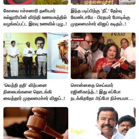
கோவை ஈச்சனாரி தனியார்
இந்த படிப்பிற்கு 'நீட்' தேர்வு
கல்லூரியின் விடுதி உணவகத்தில்
வேண்டாமே - பிரதமர் மோடிக்கு
வழங்கப்பட்ட இரவு உணவில் புழு..!
முதலமைச்சர் விஜய் கடிதம்..!
'வெற்றி தறி' விற்பனை
சொன்னதை செய்வார்
நிலையங்களை தொடங்கி
ரஜினிகாந்த்..! இது எப்போ
வைத்தார் முதலமைச்சர் விஜய்..!
நடக்கிறதோ அப்போ நிச்சயமாக
ரஜினி ₹1 கோடி தருவார் - லதா
ரஜினிகாந்த்..!