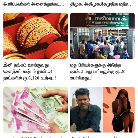
அளிப்பவர்கள் அனைத்துக்கட்சி
திமுக, அதிமுக,தேமுதிக மநீம
கூட்டத்தில் நிச்சயம்
புறக்கணிப்பு..!
பங்கேற்பார்கள் - மாணிக்கம்
தாகூர்..!!
இனி தங்கம் வாங்குவது
மது பிரியர்களுக்கு அடுத்த
கொஞ்சம் கஷ்டம் தான்...4
ஷாக்..! மது பாட்டிலுக்கு ரூ.20
நாட்களில் ரூ.6,120 உயர்வு..!
உயர்கிறது..!