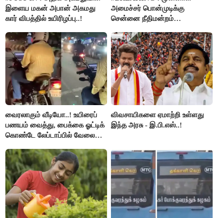
இளைய மகன் அபான் அகமது
அமைச்சர் பொன்முடிக்கு
கார் விபத்தில் உயிரிழப்பு..!
சென்னை நீதிமன்றம்
பிடிவாரண்ட்..!
வைரலாகும் வீடியோ..! உயிரைப்
விவசாயிகளை ஏமாற்றி உள்ளது
பணயம் வைத்து, பைக்கை ஓட்டிக்
இந்த அரசு - இ.பி.எஸ்..!
கொண்டே லேப்டாப்பில் வேலை
பார்த்த நபர்..!