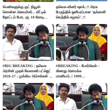
பெண்களுக்கு குட் நியூஸ்
தவெக-வினர் ஷாக்..!! அரசு
சொன்ன அமைச்சர்... வீட்டில்
பேருந்தில் ஒளிபரப்பான ‘தக்காளி
தோட்டம் போட ரூ. 10 கோடி
வெற்றிக் கழகம்’..!!
நிதி..!
#BIG BREAKING : தவெக
#BREAKING : போர்வெல் –
அரசின் முதல் வேளாண் பட்ஜெட்
கிணறு அமைக்க
2026-27 : முக்கிய அம்சங்கள் ஓர்
மானியம்..! 1000
பார்வை..!
விவசாயிகளுக்கு மானியத்தில்
பம்புசெட் வழங்கப்படும்..!