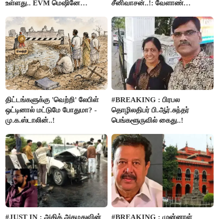
உள்ளது.. EVM மெஷினே
சீனிவாசன்..!: வேளாண்
பிரச்சனையா இருக்கு”- என்.ஆர்.
பட்ஜெட்டுக்கு பாஜக கடும்
இளங்கோ
எதிர்ப்பு!
திட்டங்களுக்கு 'வெற்றி' லேபிள்
#BREAKING : பிரபல
ஒட்டினால் மட்டுமே போதுமா? -
தொழிலதிபர் பி.ஆர்.சுந்தர்
மு.க.ஸ்டாலின்..!
பெங்களூருவில் கைது..!
#JUST IN : அதிக் அகமதுவின்
#BREAKING : முன்னாள்