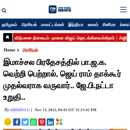
தமிழகம்
அரசியல்
மாவட்டங்கள்
இந்தியா
உலகம்
சினிமா
க்ரைம
Home
அரசியல்
இமாச்சல பிரதேசத்தில் பா.ஜ.க.
வெற்றி பெற்றால், ஜெய் ராம் தாக்கூர்
முதல்வராக வருவார்.. ஜே.பி.நட்டா
உறுதி..
By
Nov 13, 2022, 04:45 IST
11:15:42 PM
KRISHNA G