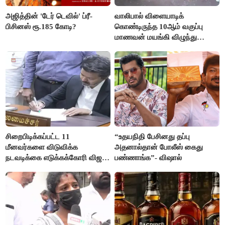
அஜித்தின் 'டேர் டெவில்' ப்ரீ-
வாலிபால் விளையாடிக்
பிசினஸ் ரூ.185 கோடி?
கொண்டிருந்த 10ஆம் வகுப்பு
மாணவன் மயங்கி விழுந்து
உயிரிழப்பு
சிறைபிடிக்கப்பட்ட 11
“உதயநிதி பேசினது தப்பு
மீனவர்களை விடுவிக்க
அதனால்தான் போலீஸ் கைது
நடவடிக்கை எடுக்கக்கோரி விஜய்
பண்ணாங்க”- விஷால்
கடிதம்