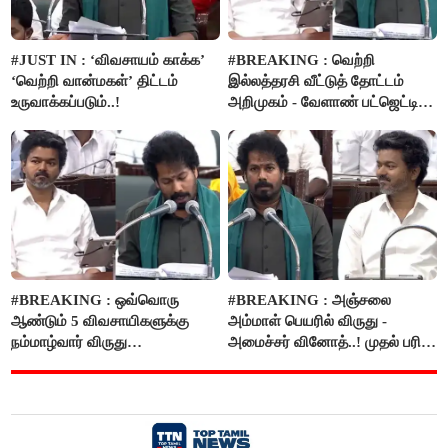
#JUST IN : ‘விவசாயம் காக்க’
#BREAKING : வெற்றி
‘வெற்றி வான்மகள்’ திட்டம்
இல்லத்தரசி வீட்டுத் தோட்டம்
உருவாக்கப்படும்..!
அறிமுகம் - வேளாண் பட்ஜெட்டில்
அறிவிப்பு..!
#BREAKING : ஒவ்வொரு
#BREAKING : அஞ்சலை
ஆண்டும் 5 விவசாயிகளுக்கு
அம்மாள் பெயரில் விருது -
நம்மாழ்வார் விருது
அமைச்சர் வினோத்..! முதல் பரிசு
வழங்கப்படும்..!
ரூ.2.50 லட்சம் வழங்கப்படும்..!