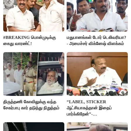
#BREAKING பொன்முடிக்கு
மதுபானங்கள் டோர் டெலிவரியா?
கைது வாரண்ட்!
- அமைச்சர் விக்னேஷ் விளக்கம்
திருத்தணி கோவிலுக்கு வந்த
“LABEL, STICKER
சேகர்பாபு கார் தடுத்து நிறுத்தம்
ஆட்சியாகத்தான் இதைப்
பார்க்கிறேன்”-
எம்.ஆர்.கே.பன்னீர்செல்வம்