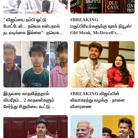
"விஜய்யை நம்பி ஓட்டு
#BREAKING
போட்டேன்... தவெக என்பதால்
மதுப்பிரியர்களுக்கு ஷாக் நியூஸ்!
நடவடிக்கை இல்லை”- தவெக
Old Monk, McDowell's
நிர்வாகியால் பாதிக்கப்பட்ட பெண்
மதுபானங்களை விற்பனை செய்ய
கதறல்
FSSAI தடை
இருவரை காதலித்ததால்
#BREAKING விஜய்யின்
விபரீதம்... 2 காதலன்களும்
விவாகரத்து வழக்கு - நாளை
சேர்ந்து சிறுமியை கூட்டு
விசாரணை
வன்கொடுமை செய்து கொலை
செய்த கொடூரம்