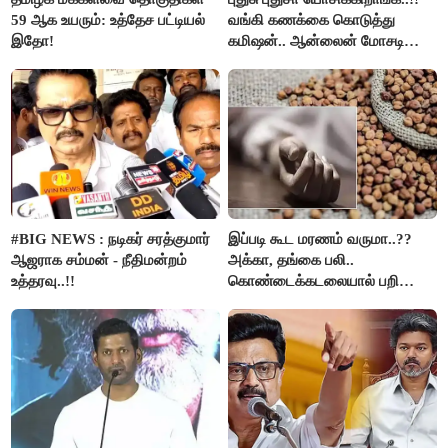
59 ஆக உயரும்: உத்தேச பட்டியல்
வங்கி கணக்கை கொடுத்து
இதோ!
கமிஷன்.. ஆன்லைன் மோசடி
கும்பலுக்கு உதவிய வாலிபர்
கைது..!!
#BIG NEWS : நடிகர் சரத்குமார்
இப்படி கூட மரணம் வருமா..??
ஆஜராக சம்மன் - நீதிமன்றம்
அக்கா, தங்கை பலி..
உத்தரவு..!!
கொண்டைக்கடலையால் பறிபோன
உயிர்கள்..!!