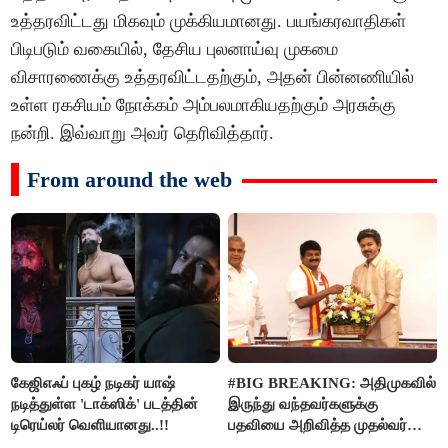
உத்தரவிட்டது மிகவும் முக்கியமானது. பயங்கரவாதிகள்
பிடிபடும் வகையில், தேசிய புலனாய்வு முகமை
விசாரணைக்கு உத்தரவிட்டதற்கும், அதன் பின்னணியில்
உள்ள ரகசியம் நோக்கம் அம்பலமாகியதற்கும் அரசுக்கு
நன்றி. இவ்வாறு அவர் தெரிவித்தார்.
From around the web
கேஜிஎஃப் புகழ் நடிகர் யாஷ்
#BIG BREAKING: அதிமுகவில்
நடித்துள்ள 'டாக்‌ஸிக்' படத்தின்
இருந்து வந்தவர்களுக்கு
டிரெய்லர் வெளியானது..!!
பதவியை அறிவித்த முதல்வர்
விஜய்..!!