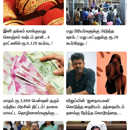
இனி தங்கம் வாங்குவது
மது பிரியர்களுக்கு அடுத்த
கொஞ்சம் கஷ்டம் தான்...4
ஷாக்..! மது பாட்டிலுக்கு ரூ.20
நாட்களில் ரூ.6,120 உயர்வு..!
உயர்கிறது..!
மாதம் ரூ.3,000 பென்ஷன் தரும்
விஜய்யின் 'ஜனநாயகன்'
மத்திய அரசின் திட்டம்! நாகை
கொடுத்த தைரியம்: தந்தையிடம்
மாவட்ட தொழிலாளர்களுக்கு
தனக்கு நேர்ந்த கொடூரத்தை
ஆட்சியர் வெளியிட்ட சூப்பர்
கூறிய சிறுமி!
செய்தி!