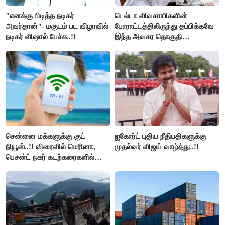
"எனக்கு பிடித்த நடிகர்
டெல்டா விவசாயிகளின்
அவர்தான்"- மகுடம் பட விழாவில்
போராட்டத்திலிருந்து தப்பிக்கவே
நடிகர் விஷால் பேச்சு..!!
இந்த அவசர தொகுதி
மறுவரையறை நாடகத்தை
அரங்கேற்றுகிறார் முதலமைச்சர் -
திமுக ஐடி விங்..!!
சென்னை மக்களுக்கு குட்
ஐகோர்ட் புதிய நீதிபதிகளுக்கு
நியூஸ்..!! விரைவில் மெரினா,
முதல்வர் விஜய் வாழ்த்து..!!
பெசன்ட் நகர் கடற்கரைகளில்
இலவச Wi-Fi வசதி..!!