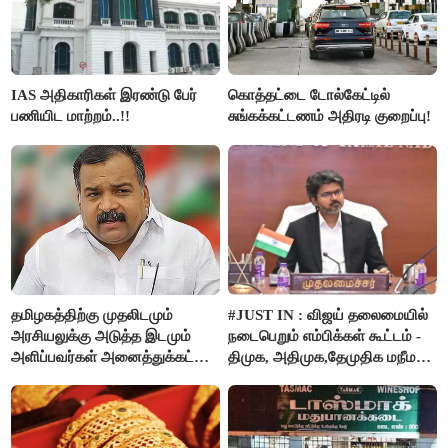
IAS அதிகாரிகள் இரண்டு பேர்
கொத்தட்டை டோல்கேட்டில்
பணியிட மாற்றம்..!!
சுங்கக்கட்டணம் அதிரடி குறைப்பு!
தமிழகத்திற்கு முதலிடமும்
#JUST IN : விஜய் தலைமையில்
அரசியலுக்கு அடுத்த இடமும்
நடைபெறும் எம்பிக்கள் கூட்டம் -
அளிப்பவர்கள் அனைத்துக்கட்சி
திமுக, அதிமுக,தேமுதிக மநீம
கூட்டத்தில் நிச்சயம்
புறக்கணிப்பு..!
பங்கேற்பார்கள் - மாணிக்கம்
தாகூர்..!!