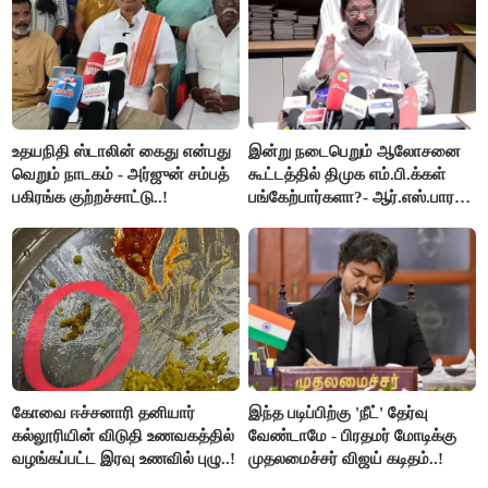
உதயநிதி ஸ்டாலின் கைது என்பது
இன்று நடைபெறும் ஆலோசனை
வெறும் நாடகம் - அர்ஜுன் சம்பத்
கூட்டத்தில் திமுக எம்.பி.க்கள்
பகிரங்க குற்றச்சாட்டு..!
பங்கேற்பார்களா?- ஆர்.எஸ்.பாரதி
விளக்கம்..!
கோவை ஈச்சனாரி தனியார்
இந்த படிப்பிற்கு 'நீட்' தேர்வு
கல்லூரியின் விடுதி உணவகத்தில்
வேண்டாமே - பிரதமர் மோடிக்கு
வழங்கப்பட்ட இரவு உணவில் புழு..!
முதலமைச்சர் விஜய் கடிதம்..!