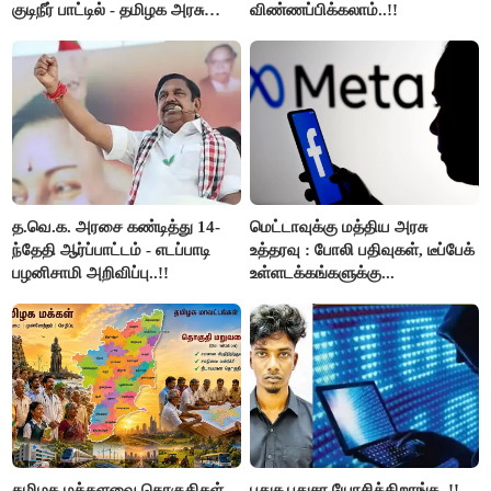
குடிநீர் பாட்டில் - தமிழக அரசு
விண்ணப்பிக்கலாம்..!!
அறிவிப்பு..!!
த.வெ.க. அரசை கண்டித்து 14-
மெட்டாவுக்கு மத்திய அரசு
ந்தேதி ஆர்ப்பாட்டம் - எடப்பாடி
உத்தரவு : போலி பதிவுகள், டீப்பேக்
பழனிசாமி அறிவிப்பு..!!
உள்ளடக்கங்களுக்கு...
தமிழக மக்களவை தொகுதிகள்
புதுசு புதுசா யோசிக்கிறாங்க..!!