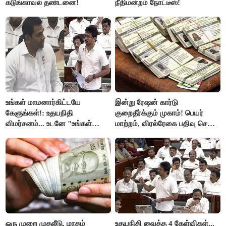
கடுங்காவல் தண்டனை!
நீதிமன்றம் நோட்டீஸ்!
உங்கள் மாமனார்கிட்டயே
இன்று ரேஷன் கார்டு
கேளுங்கள்!: உதயநிதி
குறைதீர்க்கும் முகாம்! பெயர்
விமர்சனம்... உடனே "உங்கள்
மாற்றம், விரல்ரேகை பதிவு செய்ய
அப்பாவிடம் கேளுங்கள்" என
அரிய வாய்ப்பு!
ஆதவ் அர்ஜுனா பதிலடி!
ஒரு முறை முதலீடு, மாதம்
உதயநிதி வைத்த 4 கேள்விகள்...