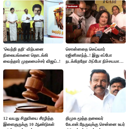
'வெற்றி தறி' விற்பனை
சொன்னதை செய்வார்
நிலையங்களை தொடங்கி
ரஜினிகாந்த்..! இது எப்போ
வைத்தார் முதலமைச்சர் விஜய்..!
நடக்கிறதோ அப்போ நிச்சயமாக
ரஜினி ₹1 கோடி தருவார் - லதா
ரஜினிகாந்த்..!
12 வயது சிறுமியை சீரழித்த
திமுக மூத்த தலைவர்
இளைஞருக்கு 10 ஆண்டுகள்
கே.என்.நேருவுக்கு சென்னை உயர்