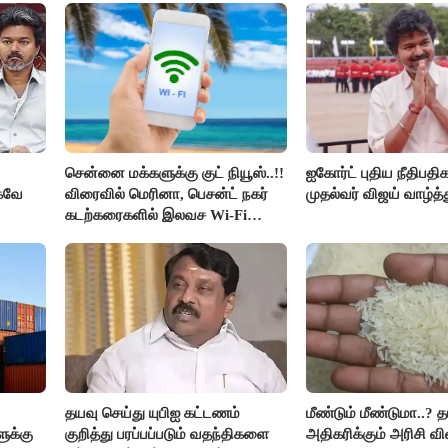
சென்னை மக்களுக்கு குட் நியூஸ்..!!
ஐகோர்ட் புதிய நீதிபதி
்கவே
விரைவில் மெரினா, பெசன்ட் நகர்
முதல்வர் விஜய் வாழ்த்த
கடற்கரைகளில் இலவச Wi-Fi
வசதி..!!
ர் -
தயவு செய்து யுபிஐ கட்டணம்
மீண்டும் மீண்டுமா..? 
ுக்கு
குறித்து பரப்பப்படும் வதந்திகளை
அதிகரிக்கும் அரிசி வி