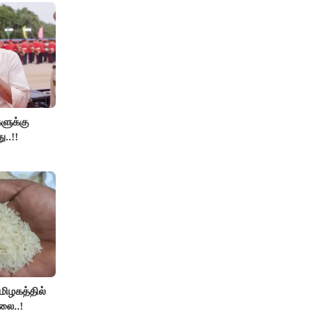
களுக்கு
ு..!!
தமிழகத்தில்
லை..!