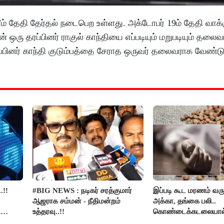
7ம் தேதி தேர்தல் நடைபெற உள்ளது. அக்டோபர் 19ம் தேதி வாக்
ன் ஒரு தரப்பினர் ராகுல் காந்தியை எப்படியும் மறுபடியும் தலை
தரப்பினர் காந்தி குடும்பத்தை சேராத ஒருவர் தலைவராக வேண்ட
.!!
#BIG NEWS : நடிகர் சரத்குமார்
இப்படி கூட மரணம் வரு
ஆஜராக சம்மன் - நீதிமன்றம்
அக்கா, தங்கை பலி..
ி
உத்தரவு..!!
கொண்டைக்கடலையால
உயிர்கள்..!!