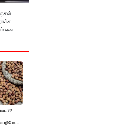
குகள்
வராக்க
ும் என
மா..??
் பறிபோன