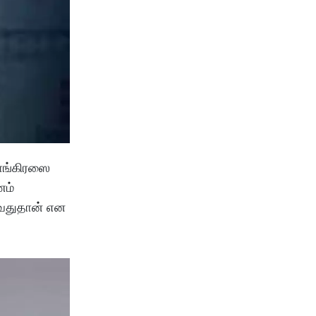
காங்கிரஸை
ணம்
டுவதுதான் என