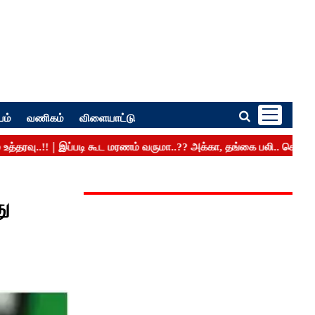
பம்
வணிகம்
விளையாட்டு
து