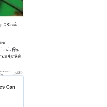
்று அசோக்
ில்
ார்கள். இது
 போரை நோக்கி