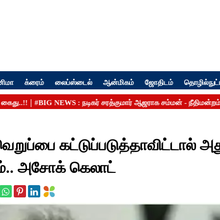
னிமா
க்ரைம்
லைப்ஸ்டைல்
ஆன்மிகம்
ஜோதிடம்
தொழில்நுட்
வெறுப்பை கட்டுப்படுத்தாவிட்டால் அ
ம்.. அசோக் கெலாட்