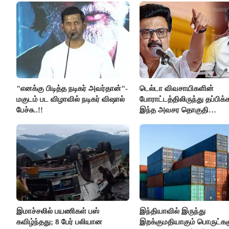
கைது..!!
"எனக்கு பிடித்த நடிகர் அவர்தான்"-
டெல்டா விவசாயிகளின்
மகுடம் பட விழாவில் நடிகர் விஷால்
போராட்டத்திலிருந்து தப்பிக
பேச்சு..!!
இந்த அவசர தொகுதி
மறுவரையறை நாடகத்தை
அரங்கேற்றுகிறார் முதலமைச்ச
திமுக ஐடி விங்..!!
இமாச்சலில் பயணிகள் பஸ்
இந்தியாவில் இருந்து
கவிழ்ந்தது; 8 பேர் பலியான
இறக்குமதியாகும் பொருட்கள