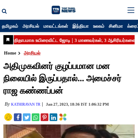
தமிழகம்
அரசியல்
மாவட்டங்கள்
இந்தியா
உலகம்
சினிமா
க்ரைம
Home
அரசியல்
அதிமுகவினர் குழப்பமான மன
நிலையில் இருப்பதால்... அமைச்சர்
ராஜ கண்ணப்பன்
By
Jan 27, 2023, 18:36 IST
1:06:32 PM
KATHIRAVAN TR