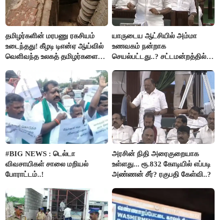
தமிழர்களின் மரபணு ரகசியம்
யாருடைய ஆட்சியில் அம்மா
உடைந்தது! கீழடி டிஎன்ஏ ஆய்வில்
உணவகம் நன்றாக
வெளிவந்த உலகத் தமிழர்களை
செயல்பட்டது..? சட்டமன்றத்தில்
மெய்சிலிர்க்க வைக்கும் உண்மை!
நடந்த காரசார விவாதம்..!
#BIG NEWS : டெல்டா
அரசின் நிதி அரைகுறையாக
விவசாயிகள் சாலை மறியல்
உள்ளது... ரூ.832 கோடியில் எப்படி
போராட்டம்..!
அண்ணன் சீர்? ரகுபதி கேள்வி..?