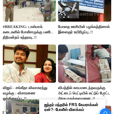
#BREAKING: டாஸ்மாக்
போதை ஊசியின் பழக்கத்தினால்
கடைகளில் போலீசாருக்கு பணி..
இளைஞர் உயிரிழப்பு..!!
நீதிமன்றம் உத்தரவு..!!
விஜய் - சங்கீதா விவாகரத்து
விபத்தில் காயமடைந்தவருக்கு
வழக்கு : விசாரணை
அட்டைப் பெட்டியில் கட்டுப் போட்ட
ஒத்திவைப்பு..!!
அரசு மருத்துவமனை..!!
டாஸ்மாக் கடைகளில் போலீஸ்