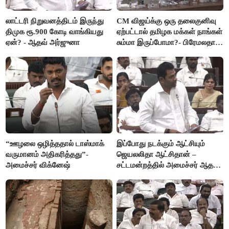
லாட்டரி நிறுவனத்திடம் இருந்து
CM விஜய்க்கு ஒரு தலைகுனிவு
திமுக ரூ.900 கோடி வாங்கியது
ஏற்பட்டால் தமிழக மக்கள் நாங்கள்
ஏன்? - ஆதவ் அர்ஜுனா
சும்மா இருப்போமா?- பிரேமலதா
விஜயகாந்த்
“ஊழலை ஒழித்ததால் டாஸ்மாக்
இப்போது நடக்கும் ஆட்சியும்
வருமானம் அதிகரித்தது”-
ஜெயலலிதா ஆட்சிதான் –
அமைச்சர் விக்னேஷ்
சட்டமன்றத்தில் அமைச்சர் ஆதவ்
அர்ஜுனா அதிரடி பேச்சு!