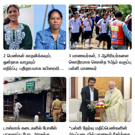
2 பெண்கள் காதலிக்கவும்,
3 மாணவர்கள், 3 ஆசிரியர்களை
ஒன்றாக வாழவும்
கொடூரமாக கொன்ற 9ஆம் வகுப்பு
எதிர்ப்பு- பறிதாபமாக உயிரைவிட்ட
பள்ளி மாணவர்
ஜோடி
டாஸ்மாக் கடைகளில் போலீஸ்
“பள்ளி தேர்வு மதிப்பெண்களின்
பாதுகாப்பு போட அரசுக்கு
அடிப்படையில் மாணவர் சேர்க்கை