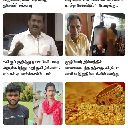
ஐகோர்ட் உத்தரவு
நடத்த வேண்டும்”- மோடிக்கு
விஜய் கடிதம்
“விஜய் குறித்து நான் பேசியதை
முதியோர் இல்லத்தில்
அருள்கூர்ந்து மறந்துவிடுங்கள்”-
மரணமடைந்த தந்தை- வீடியோ
எம்.எல்.ஏ. மார்க்கண்டேயன்
காலில் இறுதிச்சடங்கில் கலந்து
கொண்ட மகள்கள்