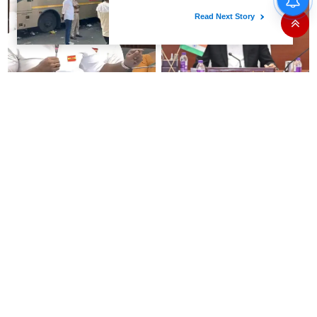
பாதுகாப்பு போட அரசுக்கு
ஐகோர்ட் உத்தரவு
அமைச்சர் நிர்மல் குமார்
முதல்வர் விஜய் தலைமையில்
பேசியதும் கொந்தளித்த
நாளை தமிழக எம்.பி.க்கள்
எதிர்க்கட்சிகள்..!
கலந்தாய்வு கூட்டம்!
"கேரள மழையால் தான் கர்நாடகா
விஐபி தரிசனத்திற்கு செக்..! இனி
நீர் திறந்தது!": காவிரி
எந்த VIP கோயிலுக்கு வந்தாலும்
விவகாரத்தில் பாமக சௌமியா
கண்டிப்பாக இதை செய்யணும் -
அன்புமணி சாடல்!
அமைச்சர் ரமேஷ்..!