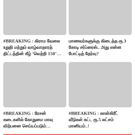
#BREAKING : கிராம வேலை
மாணவர்களுக்கு கிடைத்த ரூ.3
உறுதி மற்றும் வாழ்வாதாரத்
கோடி சர்ப்ரைஸ்.. அது என்ன
திட்டத்தின் கீழ் ‘வெற்றி 150’
போட்டித் தேர்வு?
திட்டம் அறிமுகம்..!
#BREAKING : ரேசன்
#BREAKING : கான்கிரீட்
கடைகளில் கோதுமை மாவு
வீடுகள் கட்ட ரூ.5 லட்சம்
விற்பனை செய்யப்படும்
மானியம்..!
- பட்ஜெட்டில் அறிவிப்பு..!