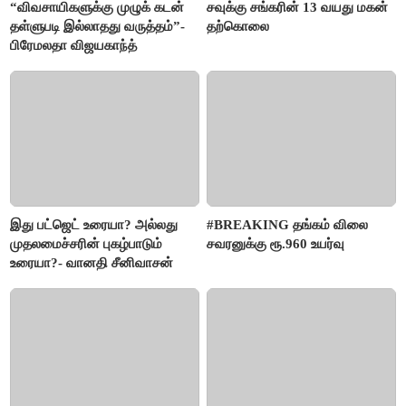
“விவசாயிகளுக்கு முழுக் கடன்
சவுக்கு சங்கரின் 13 வயது மகன்
தள்ளுபடி இல்லாதது வருத்தம்”-
தற்கொலை
பிரேமலதா விஜயகாந்த்
இது பட்ஜெட் உரையா? அல்லது
#BREAKING தங்கம் விலை
முதலமைச்சரின் புகழ்பாடும்
சவரனுக்கு ரூ.960 உயர்வு
உரையா?- வானதி சீனிவாசன்