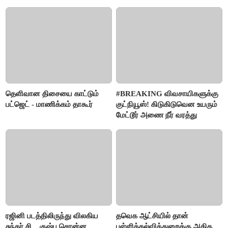
தெளிவான திசையை காட்டும்
#BREAKING விவசாயிகளுக்கு
பட்ஜெட் - மாணிக்கம் தாகூர்
குட்நியூஸ்! கிடுகிடுவென உயரும்
மேட்டூர் அணை நீர் வரத்து
ரஜினி படத்திலிருந்து விலகிய
தவெக ஆட்சியில் தான்
சுந்தர்.சி... குஷ்பு சொன்ன
பள்ளிக்கல்வித்துறைக்கு அதிக