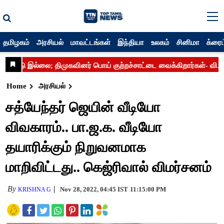
தமிழகம்
அரசியல்
மாவட்டங்கள்
இந்தியா
உலகம்
சினிமா
க்ரைம
Home
அரசியல்
சத்யேந்தர் ஜெயின் வீடியோ
விவகாரம்.. பா.ஜ.க. வீடியோ
தயாரிக்கும் நிறுவனமாக
மாறிவிட்டது.. கெஜ்ரிவால் விமர்சனம்
By
Nov 28, 2022, 04:45 IST
11:15:00 PM
KRISHNA G