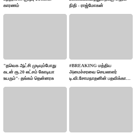
காரணம்
நிதி - ராஜ்மோகன்
"தவெக ஆட்சி முடியும்போது
#BREAKING மத்திய
கடன் ரூ.20 லட்சம் கோடியா
அமைச்சரவை செயலாளர்
உயரும்"- தங்கம் தென்னரசு
டி.வி.சோமநாதனின் பதவிக்காலம்
மேலும் ஓராண்டு நீட்டிப்பு