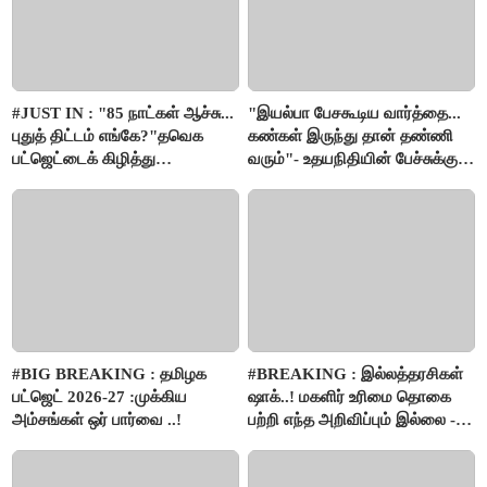
#JUST IN : "85 நாட்கள் ஆச்சு...
"இயல்பா பேசகூடிய வார்த்தை...
புதுத் திட்டம் எங்கே?"தவெக
கண்கள் இருந்து தான் தண்ணி
பட்ஜெட்டைக் கிழித்து
வரும்"- உதயநிதியின் பேச்சுக்கு
தொங்கவிட்ட இபிஎஸ்!
காயத்ரி ரகுராம் புது விளக்கம்
#BIG BREAKING : தமிழக
#BREAKING : இல்லத்தரசிகள்
பட்ஜெட் 2026-27 :முக்கிய
ஷாக்..! மகளிர் உரிமை தொகை
அம்சங்கள் ஒர் பார்வை ..!
பற்றி எந்த அறிவிப்பும் இல்லை -
பட்ஜெட்டில் அறிவிப்பு..!