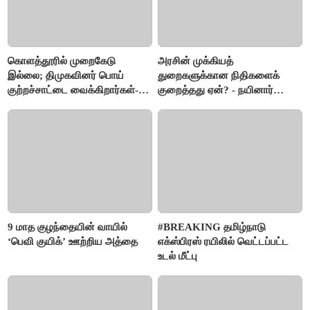
கொளத்தூரில் முறைகேடு
அரசின் முக்கியத்
இல்லை; திமுகவினர் பொய்
துறைகளுக்கான நிதிகளைக்
குற்றச்சாட்டை வைக்கிறார்கள்-
குறைத்தது ஏன்? - நயினார்
வி.எஸ்.பாபு
நாகேந்திரன்
9 மாத குழந்தையின் வாயில்
#BREAKING தமிழ்நாடு
‘பெவி குயிக்’ ஊற்றிய அத்தை
எக்ஸ்பிரஸ் ரயிலில் வெட்டப்பட்ட
உடல் மீட்பு