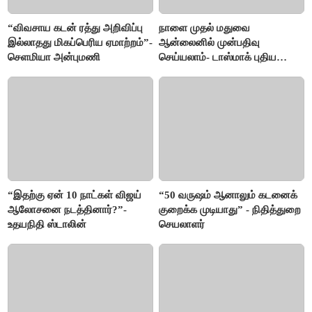
“விவசாய கடன் ரத்து அறிவிப்பு
நாளை முதல் மதுவை
இல்லாதது மிகப்பெரிய ஏமாற்றம்”-
ஆன்லைனில் முன்பதிவு
செளமியா அன்புமணி
செய்யலாம்- டாஸ்மாக் புதிய
திட்டம்
“இதற்கு ஏன் 10 நாட்கள் விஜய்
“50 வருஷம் ஆனாலும் கடனைக்
ஆலோசனை நடத்தினார்?”-
குறைக்க முடியாது” - நிதித்துறை
உதயநிதி ஸ்டாலின்
செயலாளர்