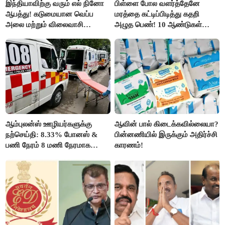
இந்தியாவிற்கு வரும் எல் நினோ
பிள்ளை போல வளர்த்தேனே
ஆபத்து! கடுமையான வெப்ப
மரத்தை கட்டிப்பிடித்து கதறி
அலை மற்றும் விலைவாசி
அழுத பெண்! 10 ஆண்டுகள்
உயர்வுக்கு தயாராகிறதா நாடு?
ஆசையாக வளர்த்த மரங்கள்
வெட்டி சாய்ப்பு..!
ஆம்புலன்ஸ் ஊழியர்களுக்கு
ஆவின் பால் கிடைக்கவில்லையா?
நற்செய்தி: 8.33% போனஸ் &
பின்னணியில் இருக்கும் அதிர்ச்சி
பணி நேரம் 8 மணி நேரமாக
காரணம்!
குறைப்பு..!