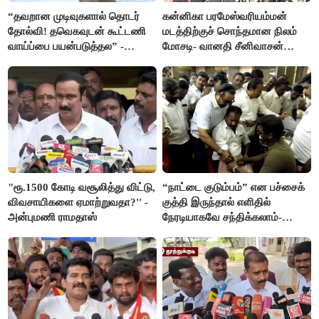
“தவறான முடிவுகளால் தொடர்
கன்னிகா பரமேஸ்வரியம்மன்
தோல்வி! தவெகவுடன் கூட்டணி
மடத்திற்குச் சொந்தமான நிலம்
வாய்ப்பை பயன்படுத்தல” -
மோசடி- வானதி சீனிவாசன்
இபிஎஸ் மீது சரமாரி குற்றச்சாட்டு
கண்டனம்
"ரூ.1500 கோடி வசூலித்து விட்டு,
“நாட்டை குடும்பம்” என பச்சைக்
விவசாயிகளை ஏமாற்றுவதா?'' -
குத்தி இருந்தால் எளிதில்
அன்புமணி ராமதாஸ்
நேரடியாகவே சந்திக்கலாம்-
சரத்குமார்