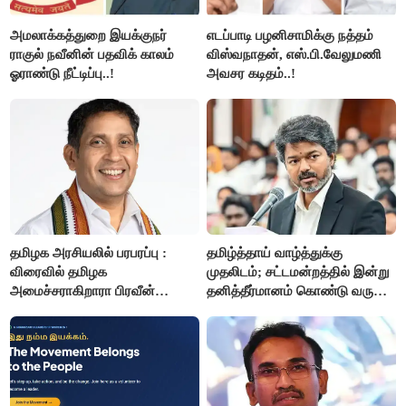
அமலாக்கத்துறை இயக்குநர்
எடப்பாடி பழனிசாமிக்கு நத்தம்
ராகுல் நவீனின் பதவிக் காலம்
விஸ்வநாதன், எஸ்.பி.வேலுமணி
ஓராண்டு நீட்டிப்பு..!
அவசர கடிதம்..!
தமிழக அரசியலில் பரபரப்பு :
தமிழ்த்தாய் வாழ்த்துக்கு
விரைவில் தமிழக
முதலிடம்; சட்டமன்றத்தில் இன்று
அமைச்சராகிறாரா பிரவீன்
தனித்தீர்மானம் கொண்டு வரும்
சக்ரவர்த்தி..?
முதல் அமைச்சர் விஜய்.!!