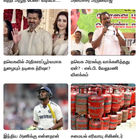
கதறி அழுத பெண்- வீடியோ
அமைச்சர் அருண்ராஜ்
வைரல்
தவெகவில் அதிகாரப்பூர்வமாக
தவெக அரசுக்கு வாக்களித்தது
நுழையும் நடிகை த்ரிஷா?
ஏன்? - எஸ்.பி. வேலுமணி
விளக்கம்
இந்திய அணிக்கு என்னதான்
சமையல் எரிவாயு சிலிண்டர்