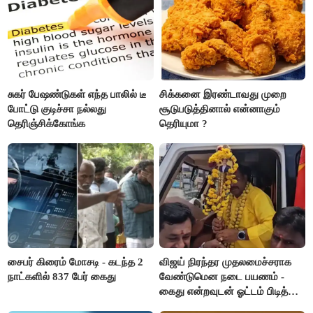
சுகர் பேஷண்டுகள் எந்த பாலில் டீ
சிக்கனை இரண்டாவது முறை
போட்டு குடிச்சா நல்லது
சூடுபடுத்தினால் என்னாகும்
தெரிஞ்சிக்கோங்க
தெரியுமா ?
சைபர் கிரைம் மோசடி - கடந்த 2
விஜய் நிரந்தர முதலமைச்சராக
நாட்களில் 837 பேர் கைது
வேண்டுமென நடை பயணம் -
கைது என்றவுடன் ஓட்டம் பிடித்த
தவெகவினர்