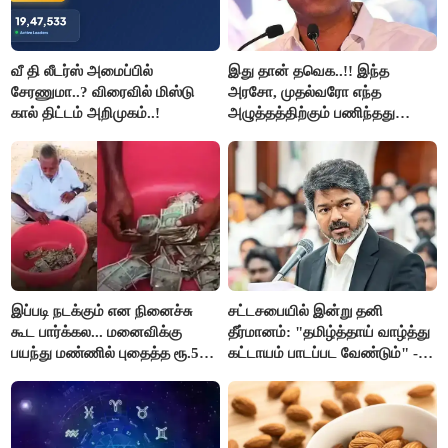
வீ தி லீடர்ஸ் அமைப்பில்
இது தான் தவெக..!! இந்த
சேரணுமா..? விரைவில் மிஸ்டு
அரசோ, முதல்வரோ எந்த
கால் திட்டம் அறிமுகம்..!
அழுத்தத்திற்கும் பணிந்தது
கிடையாது; அமைச்சர்
அருண்ராஜ்..!
இப்படி நடக்கும் என நினைச்சு
சட்டசபையில் இன்று தனி
கூட பார்க்கல... மனைவிக்கு
தீர்மானம்: "தமிழ்த்தாய் வாழ்த்து
பயந்து மண்ணில் புதைத்த ரூ.5
கட்டாயம் பாடப்பட வேண்டும்" -
லட்சம்; கடைசியில் நடந்தது...
முதல்வர் விஜய் முன்மொழிகிறார்!