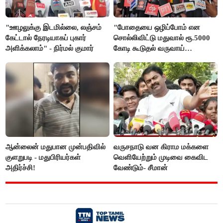
"ஊழலுக்கு இடமில்லை, லஞ்சம்
"போதையை ஒழிப்போம் என
கேட்டால் நேரடியாகப் புகார்
சொல்லிவிட்டு மதுவால் ரூ.5000
அளிக்கலாம்" - நிர்மல் குமார்
கோடி கூடுதல் வருவாய்
கிடைக்கும்னு சொல்றாங்க”-
மார்க்கண்டேயன்
ஆன்லைன் மதுபான முன்பதிவில்
வருசநாடு வன கிராம மக்களை
குளறுபடி - மதுபிரியர்கள்
வெளியேற்றும் முடிவை கைவிட
அதிர்ச்சி!
வேண்டும்- சீமான்