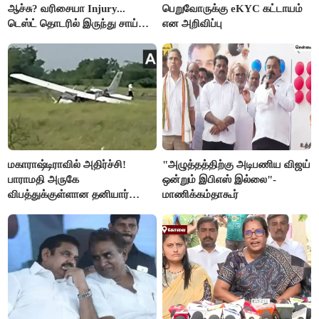
ஆச்சு? வரிசையா Injury...
பெறுவோருக்கு eKYC கட்டாயம்
டெஸ்ட் தொடரில் இருந்து சாய்
என அறிவிப்பு
சுதர்சனும் விலகல்
மகாராஷ்டிராவில் அதிர்ச்சி!
"அழுத்தத்திற்கு அடிபணிய விஜய்
பாராமதி அருகே
ஒன்றும் இபிஎஸ் இல்லை"-
விபத்துக்குள்ளான தனியார்
மாணிக்கம்தாகூர்
பயிற்சி விமானம்