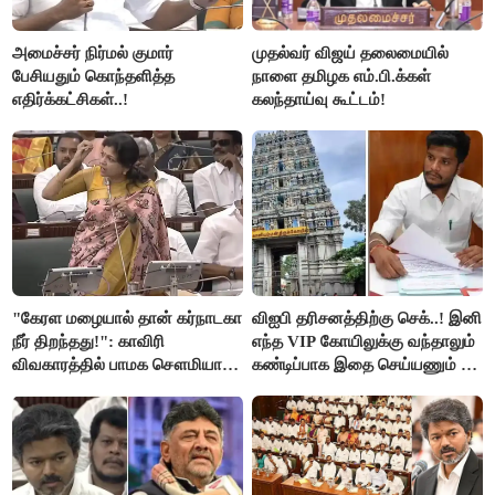
அமைச்சர் நிர்மல் குமார்
முதல்வர் விஜய் தலைமையில்
பேசியதும் கொந்தளித்த
நாளை தமிழக எம்.பி.க்கள்
எதிர்க்கட்சிகள்..!
கலந்தாய்வு கூட்டம்!
"கேரள மழையால் தான் கர்நாடகா
விஐபி தரிசனத்திற்கு செக்..! இனி
நீர் திறந்தது!": காவிரி
எந்த VIP கோயிலுக்கு வந்தாலும்
விவகாரத்தில் பாமக சௌமியா
கண்டிப்பாக இதை செய்யணும் -
அன்புமணி சாடல்!
அமைச்சர் ரமேஷ்..!