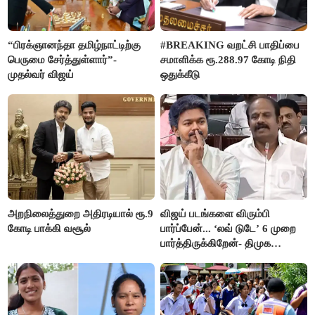
“பிரக்ஞானந்தா தமிழ்நாட்டிற்கு
#BREAKING வறட்சி பாதிப்பை
பெருமை சேர்த்துள்ளார்”-
சமாளிக்க ரூ.288.97 கோடி நிதி
முதல்வர் விஜய்
ஒதுக்கீடு
அறநிலைத்துறை அதிரடியால் ரூ.9
விஜய் படங்களை விரும்பி
கோடி பாக்கி வசூல்
பார்ப்பேன்... ‘லவ் டுடே’ 6 முறை
பார்த்திருக்கிறேன்- திமுக
எம்.எல்.ஏ.நெகிழ்ச்சி