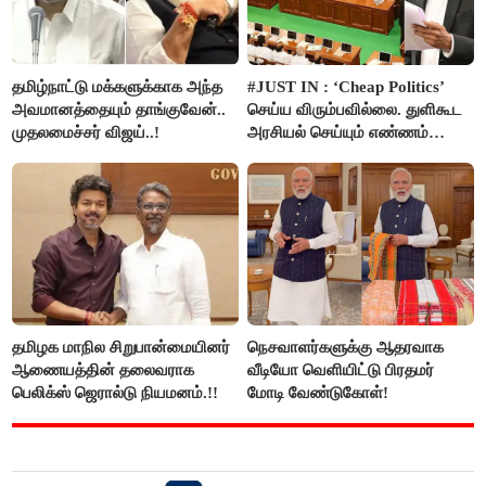
தமிழ்நாட்டு மக்களுக்காக அந்த
#JUST IN : ‘Cheap Politics’
அவமானத்தையும் தாங்குவேன்..
செய்ய விரும்பவில்லை. துளிகூட
முதலமைச்சர் விஜய்..!
அரசியல் செய்யும் எண்ணம்
இல்லை - உதயநிதிக்கு முதல்வர்
விஜய் பதில்!
தமிழக மாநில சிறுபான்மையினர்
நெசவாளர்களுக்கு ஆதரவாக
ஆணையத்தின் தலைவராக
வீடியோ வெளியிட்டு பிரதமர்
பெலிக்ஸ் ஜெரால்டு நியமனம்.!!
மோடி வேண்டுகோள்!