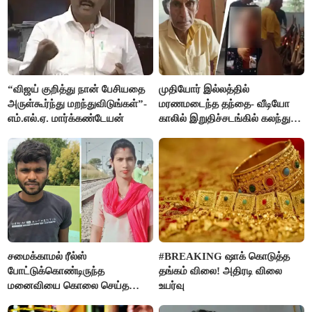
“விஜய் குறித்து நான் பேசியதை
முதியோர் இல்லத்தில்
அருள்கூர்ந்து மறந்துவிடுங்கள்”-
மரணமடைந்த தந்தை- வீடியோ
எம்.எல்.ஏ. மார்க்கண்டேயன்
காலில் இறுதிச்சடங்கில் கலந்து
கொண்ட மகள்கள்
சமைக்காமல் ரீல்ஸ்
#BREAKING ஷாக் கொடுத்த
போட்டுக்கொண்டிருந்த
தங்கம் விலை! அதிரடி விலை
மனைவியை கொலை செய்த
உயர்வு
கணவர்!