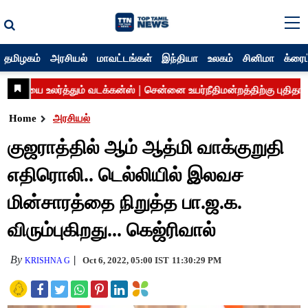
தமிழகம்
அரசியல்
மாவட்டங்கள்
இந்தியா
உலகம்
சினிமா
க்ரைம
Home
அரசியல்
குஜராத்தில் ஆம் ஆத்மி வாக்குறுதி
எதிரொலி.. டெல்லியில் இலவச
மின்சாரத்தை நிறுத்த பா.ஜ.க.
விரும்புகிறது... கெஜ்ரிவால்
By
Oct 6, 2022, 05:00 IST
11:30:29 PM
KRISHNA G