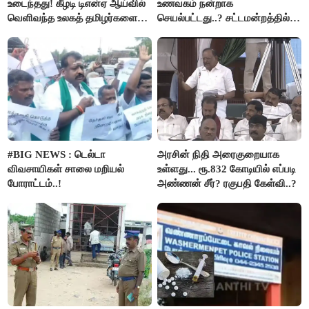
உடைந்தது! கீழடி டிஎன்ஏ ஆய்வில்
உணவகம் நன்றாக
வெளிவந்த உலகத் தமிழர்களை
செயல்பட்டது..? சட்டமன்றத்தில்
மெய்சிலிர்க்க வைக்கும் உண்மை!
நடந்த காரசார விவாதம்..!
#BIG NEWS : டெல்டா
அரசின் நிதி அரைகுறையாக
விவசாயிகள் சாலை மறியல்
உள்ளது... ரூ.832 கோடியில் எப்படி
போராட்டம்..!
அண்ணன் சீர்? ரகுபதி கேள்வி..?