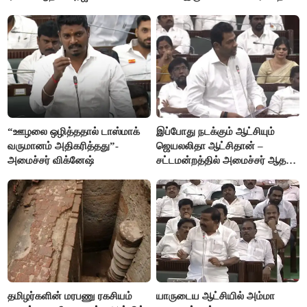
விஜயகாந்த்
“ஊழலை ஒழித்ததால் டாஸ்மாக்
இப்போது நடக்கும் ஆட்சியும்
வருமானம் அதிகரித்தது”-
ஜெயலலிதா ஆட்சிதான் –
அமைச்சர் விக்னேஷ்
சட்டமன்றத்தில் அமைச்சர் ஆதவ்
அர்ஜுனா அதிரடி பேச்சு!
தமிழர்களின் மரபணு ரகசியம்
யாருடைய ஆட்சியில் அம்மா