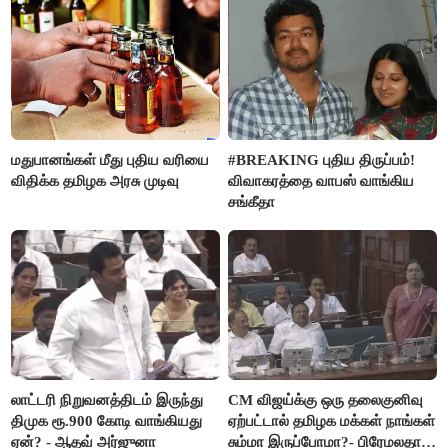
மதுபானங்கள் மீது புதிய வரியை
#BREAKING புதிய திருப்பம்!
விதிக்க தமிழக அரசு முடிவு
விவாகரத்தை வாபஸ் வாங்கிய
சங்கீதா
லாட்டரி நிறுவனத்திடம் இருந்து
CM விஜய்க்கு ஒரு தலைகுனிவு
திமுக ரூ.900 கோடி வாங்கியது
ஏற்பட்டால் தமிழக மக்கள் நாங்கள்
ஏன்? - ஆதவ் அர்ஜுனா
சும்மா இருப்போமா?- பிரேமலதா