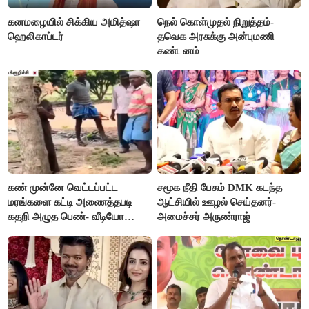
கனமழையில் சிக்கிய அமித்ஷா
நெல் கொள்முதல் நிறுத்தம்-
ஹெலிகாப்டர்
தவெக அரசுக்கு அன்புமணி
கண்டனம்
கண் முன்னே வெட்டப்பட்ட
சமூக நீதி பேசும் DMK கடந்த
மரங்களை கட்டி அணைத்தபடி
ஆட்சியில் ஊழல் செய்தனர்-
கதறி அழுத பெண்- வீடியோ
அமைச்சர் அருண்ராஜ்
வைரல்