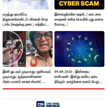
மருந்து தயாரிப்பு
இளைஞர்களே உஷார்..! வாடகை
நிறுவனங்களிடம் பரிசுகள் பெற
காதலன் என்ற பெயரில் புது வகை
டாக்டர்களுக்கு தடை; மத்திய
மோசடி..!
அரசு உத்தரவு..!
இனி ஓடவும் முடியாது; ஒளியவும்
09-08-2026 - இன்றைய
முடியாது; குற்றவாளிகளை
ராசிபலன்: இன்று காரிய தடை
அடையாளம் காண ஸ்மார்ட்
நீங்கும். வாழ்க்கை வளம் பெறும்.
கண்ணாடிகளை பயன்படுத்த
எதிரில் இருப்பவர்களை
போலீசார் முடிவு..!
எடைபோடுவது நல்லது..!