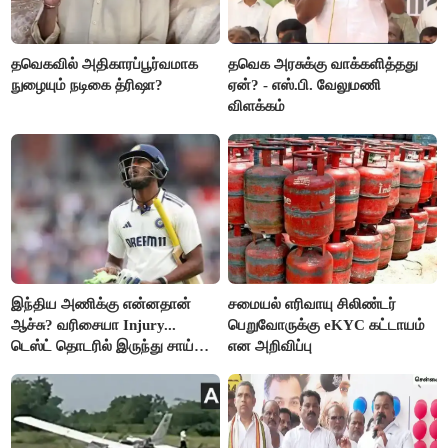
தவெகவில் அதிகாரப்பூர்வமாக
தவெக அரசுக்கு வாக்களித்தது
நுழையும் நடிகை த்ரிஷா?
ஏன்? - எஸ்.பி. வேலுமணி
விளக்கம்
இந்திய அணிக்கு என்னதான்
சமையல் எரிவாயு சிலிண்டர்
ஆச்சு? வரிசையா Injury...
பெறுவோருக்கு eKYC கட்டாயம்
டெஸ்ட் தொடரில் இருந்து சாய்
என அறிவிப்பு
சுதர்சனும் விலகல்