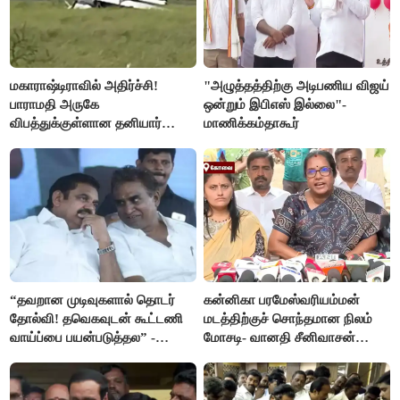
மகாராஷ்டிராவில் அதிர்ச்சி!
"அழுத்தத்திற்கு அடிபணிய விஜய்
பாராமதி அருகே
ஒன்றும் இபிஎஸ் இல்லை"-
விபத்துக்குள்ளான தனியார்
மாணிக்கம்தாகூர்
பயிற்சி விமானம்
“தவறான முடிவுகளால் தொடர்
கன்னிகா பரமேஸ்வரியம்மன்
தோல்வி! தவெகவுடன் கூட்டணி
மடத்திற்குச் சொந்தமான நிலம்
வாய்ப்பை பயன்படுத்தல” -
மோசடி- வானதி சீனிவாசன்
இபிஎஸ் மீது சரமாரி குற்றச்சாட்டு
கண்டனம்