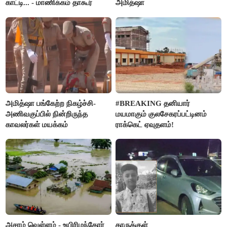
காட்டி... - மாணிக்கம் தாகூர்
அமித்ஷா
அமித்ஷா பங்கேற்ற நிகழ்ச்சி-
#BREAKING தனியார்
அணிவகுப்பில் நின்றிருந்த
மயமாகும் குலசேகரப்பட்டினம்
காவலர்கள் மயக்கம்
ராக்கெட் ஏவுதளம்!
அசாம் வெள்ளம் - உயிரிழந்தோர்
காருக்குள்