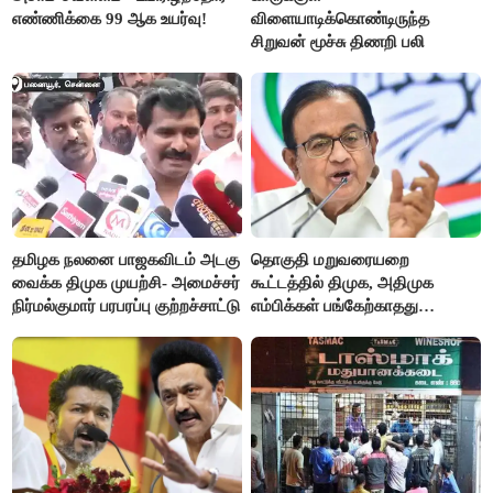
எண்ணிக்கை 99 ஆக உயர்வு!
விளையாடிக்கொண்டிருந்த
சிறுவன் மூச்சு திணறி பலி
தமிழக நலனை பாஜகவிடம் அடகு
தொகுதி மறுவரையறை
வைக்க திமுக முயற்சி- அமைச்சர்
கூட்டத்தில் திமுக, அதிமுக
நிர்மல்குமார் பரபரப்பு குற்றச்சாட்டு
எம்பிக்கள் பங்கேற்காதது
வருத்தமளிக்கிறது- ப.சிதம்பரம்