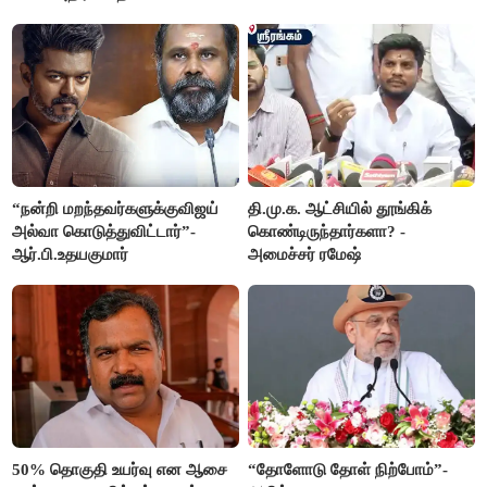
“நன்றி மறந்தவர்களுக்குவிஜய்
தி.மு.க. ஆட்சியில் தூங்கிக்
அல்வா கொடுத்துவிட்டார்”-
கொண்டிருந்தார்களா? -
ஆர்.பி.உதயகுமார்
அமைச்சர் ரமேஷ்
50% தொகுதி உயர்வு என ஆசை
“தோளோடு தோள் நிற்போம்”-