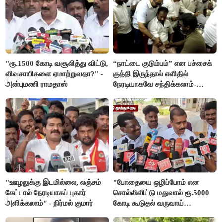
"ரூ.1500 கோடி வசூலித்து விட்டு,
“நாட்டை குடும்பம்” என பச்சைக்
விவசாயிகளை ஏமாற்றுவதா?'' -
குத்தி இருந்தால் எளிதில்
அன்புமணி ராமதாஸ்
நேரடியாகவே சந்திக்கலாம்-
சரத்குமார்
"ஊழலுக்கு இடமில்லை, லஞ்சம்
"போதையை ஒழிப்போம் என
கேட்டால் நேரடியாகப் புகார்
சொல்லிவிட்டு மதுவால் ரூ.5000
அளிக்கலாம்" - நிர்மல் குமார்
கோடி கூடுதல் வருவாய்
கிடைக்கும்னு சொல்றாங்க”-