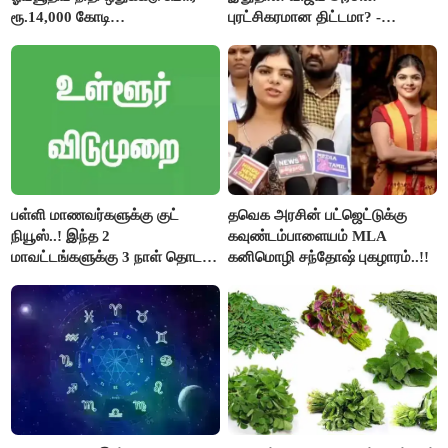
ரூ.14,000 கோடி
புரட்சிகரமான திட்டமா? -
குறைக்கப்பட்டுள்ளது..!
ஆர்.பி.உதயகுமார்..!
பள்ளி மாணவர்களுக்கு குட்
தவெக அரசின் பட்ஜெட்டுக்கு
நியூஸ்..! இந்த 2
கவுண்டம்பாளையம் MLA
மாவட்டங்களுக்கு 3 நாள் தொடர்
கனிமொழி சந்தோஷ் புகழாரம்..!!
விடுமுறை..!