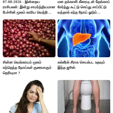
07-08-2026 - இன்றைய
மன தக்காளி கீரையுடன் தேங்காய்
ராசிபலன்: இன்று சாமர்த்தியமான
சேர்த்து கூட்டு செய்து சாப்பிட்டு
பேச்சின் மூலம் காரிய வெற்றி
வந்தால் எந்த நோய் ஓடும்
உண்டாகும். அடுத்தவரை நம்பி
தெரியுமா ?
பொறுப்புகளை ஒப்படைப்பதில்
கவனம் தேவை..!
சின்ன வெங்காயம் மூலம்
கல்லீரல் சீராக செயல்பட உதவும்
எந்தெந்த நோய்கள் குணமாகும்
இந்த ஜூஸ்
தெரியுமா ?