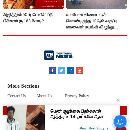
அஜித்தின் 'டேர் டெவில்' ப்ரீ-
வாலிபால் விளையாடிக்
பிசினஸ் ரூ.185 கோடி?
கொண்டிருந்த 10ஆம் வகுப்பு
மாணவன் மயங்கி விழுந்து
உயிரிழப்பு
More Sections
Contact Us
About Us
Privacy Policy
© 2019 Top Tamil News
“நிதி நிலைமை சரியான பிறகு
மற்ற திட்டங்கள் அறிவிக்கப்படும்”-
அமைச்சர் நிர்மல்குமார் விளக்கம்