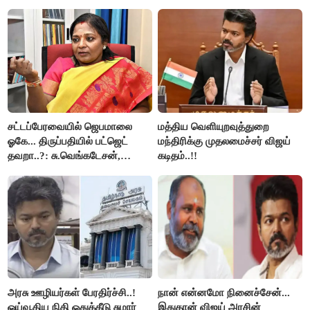
செல்ல தடை..!
சட்டப்பேரவையில் ஜெபமாலை
மத்திய வெளியுறவுத்துறை
ஓகே... திருப்பதியில் பட்ஜெட்
மந்திரிக்கு முதலமைச்சர் விஜய்
தவறா..?: சு.வெங்கடேசன்,
கடிதம்..!!
திருமாவளவனுக்கு தமிழிசை
கேள்வி..!
அரசு ஊழியர்கள் பேரதிர்ச்சி..!
நான் என்னமோ நினைச்சேன்...
ஓய்வூதிய நிதி ஒதுக்கீடு சுமார்
இதுதான் விஜய் அரசின்