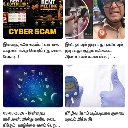
இளைஞர்களே உஷார்..! வாடகை
இனி ஓடவும் முடியாது; ஒளியவும்
காதலன் என்ற பெயரில் புது வகை
முடியாது; குற்றவாளிகளை
மோசடி..!
அடையாளம் காண ஸ்மார்ட்
கண்ணாடிகளை பயன்படுத்த
போலீசார் முடிவு..!
09-08-2026 - இன்றைய
நீரிழிவு நோய் படிப்படியாக குறைய
ராசிபலன்: இன்று காரிய தடை
உதவும் இந்த நீர்
நீங்கும். வாழ்க்கை வளம் பெறும்.