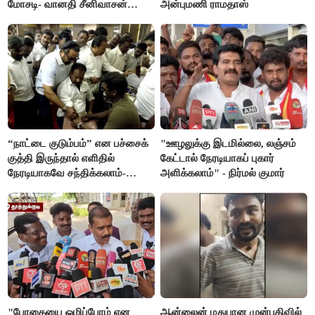
மோசடி- வானதி சீனிவாசன்
அன்புமணி ராமதாஸ்
கண்டனம்
“நாட்டை குடும்பம்” என பச்சைக்
"ஊழலுக்கு இடமில்லை, லஞ்சம்
குத்தி இருந்தால் எளிதில்
கேட்டால் நேரடியாகப் புகார்
நேரடியாகவே சந்திக்கலாம்-
அளிக்கலாம்" - நிர்மல் குமார்
சரத்குமார்
"போதையை ஒழிப்போம் என
ஆன்லைன் மதுபான முன்பதிவில்