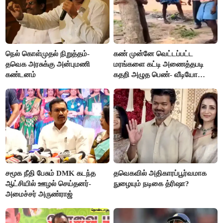
நெல் கொள்முதல் நிறுத்தம்-
கண் முன்னே வெட்டப்பட்ட
தவெக அரசுக்கு அன்புமணி
மரங்களை கட்டி அணைத்தபடி
கண்டனம்
கதறி அழுத பெண்- வீடியோ
வைரல்
சமூக நீதி பேசும் DMK கடந்த
தவெகவில் அதிகாரப்பூர்வமாக
ஆட்சியில் ஊழல் செய்தனர்-
நுழையும் நடிகை த்ரிஷா?
அமைச்சர் அருண்ராஜ்