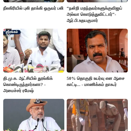
நீலகிரியில் புலி தாக்கி ஒருவர் பலி
“நன்றி மறந்தவர்களுக்குவிஜய்
அல்வா கொடுத்துவிட்டார்”-
ஆர்.பி.உதயகுமார்
தி.மு.க. ஆட்சியில் தூங்கிக்
50% தொகுதி உயர்வு என ஆசை
கொண்டிருந்தார்களா? -
காட்டி... - மாணிக்கம் தாகூர்
அமைச்சர் ரமேஷ்