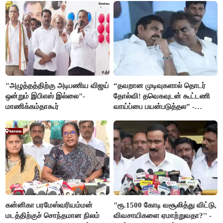
"அழுத்தத்திற்கு அடிபணிய விஜய்
“தவறான முடிவுகளால் தொடர்
ஒன்றும் இபிஎஸ் இல்லை"-
தோல்வி! தவெகவுடன் கூட்டணி
மாணிக்கம்தாகூர்
வாய்ப்பை பயன்படுத்தல” -
இபிஎஸ் மீது சரமாரி குற்றச்சாட்டு
கன்னிகா பரமேஸ்வரியம்மன்
"ரூ.1500 கோடி வசூலித்து விட்டு,
மடத்திற்குச் சொந்தமான நிலம்
விவசாயிகளை ஏமாற்றுவதா?'' -