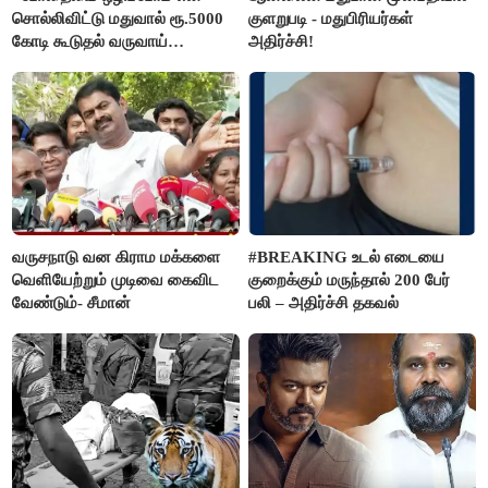
சொல்லிவிட்டு மதுவால் ரூ.5000
குளறுபடி - மதுபிரியர்கள்
கோடி கூடுதல் வருவாய்
அதிர்ச்சி!
கிடைக்கும்னு சொல்றாங்க”-
மார்க்கண்டேயன்
வருசநாடு வன கிராம மக்களை
#BREAKING உடல் எடையை
வெளியேற்றும் முடிவை கைவிட
குறைக்கும் மருந்தால் 200 பேர்
வேண்டும்- சீமான்
பலி – அதிர்ச்சி தகவல்