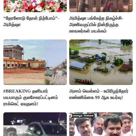
“தோளோடு தோள் நிற்போம்”-
அமித்ஷா பங்கேற்ற நிகழ்ச்சி-
அமித்ஷா
அணிவகுப்பில் நின்றிருந்த
காவலர்கள் மயக்கம்
#BREAKING தனியார்
அசாம் வெள்ளம் - உயிரிழந்தோர்
மயமாகும் குலசேகரப்பட்டினம்
எண்ணிக்கை 99 ஆக உயர்வு!
ராக்கெட் ஏவுதளம்!