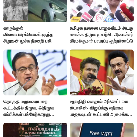
காருக்குள்
தமிழக நலனை பாஜகவிடம் அடகு
விளையாடிக்கொண்டிருந்த
வைக்க திமுக முயற்சி- அமைச்சர்
சிறுவன் மூச்சு திணறி பலி
நிர்மல்குமார் பரபரப்பு குற்றச்சாட்டு
தொகுதி மறுவரையறை
உதயநிதி கைதால் அப்செட்டான
கூட்டத்தில் திமுக, அதிமுக
ஸ்டாலின்- விஜய்க்கு எதிராக
எம்பிக்கள் பங்கேற்காதது
பாஜகவுடன் கூட்டணி அமைக்க
வருத்தமளிக்கிறது- ப.சிதம்பரம்
திட்டம்