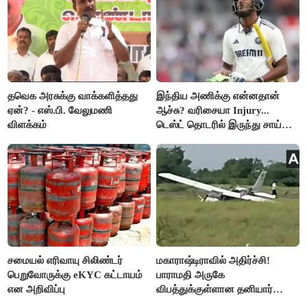
தவெக அரசுக்கு வாக்களித்தது
இந்திய அணிக்கு என்னதான்
ஏன்? - எஸ்.பி. வேலுமணி
ஆச்சு? வரிசையா Injury...
விளக்கம்
டெஸ்ட் தொடரில் இருந்து சாய்
சுதர்சனும் விலகல்
சமையல் எரிவாயு சிலிண்டர்
மகாராஷ்டிராவில் அதிர்ச்சி!
பெறுவோருக்கு eKYC கட்டாயம்
பாராமதி அருகே
என அறிவிப்பு
விபத்துக்குள்ளான தனியார்
பயிற்சி விமானம்