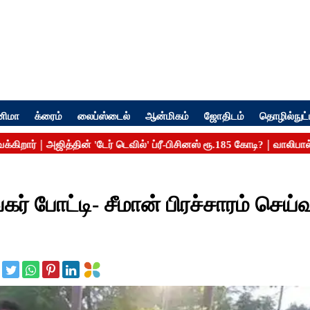
னிமா
க்ரைம்
லைப்ஸ்டைல்
ஆன்மிகம்
ஜோதிடம்
தொழில்நுட்
்கர் போட்டி- சீமான் பிரச்சாரம் செய