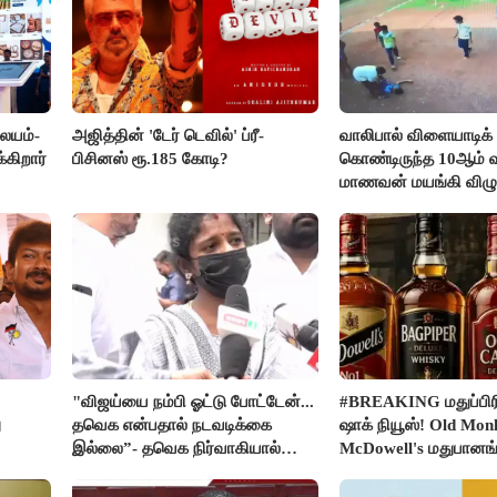
லையம்-
அஜித்தின் 'டேர் டெவில்' ப்ரீ-
வாலிபால் விளையாடிக்
கிறார்
பிசினஸ் ரூ.185 கோடி?
கொண்டிருந்த 10ஆம் வக
மாணவன் மயங்கி விழுந
உயிரிழப்பு
"விஜய்யை நம்பி ஓட்டு போட்டேன்...
#BREAKING மதுப்பிரி
ு
தவெக என்பதால் நடவடிக்கை
ஷாக் நியூஸ்! Old Mon
இல்லை”- தவெக நிர்வாகியால்
McDowell's மதுபான
பாதிக்கப்பட்ட பெண் கதறல்
விற்பனை செய்ய FSS