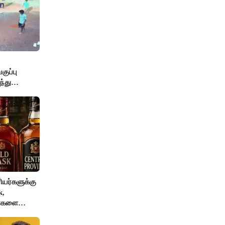
ுப்பு
்து
யர்களுக்கு
k,
ங்களை
AI தடை