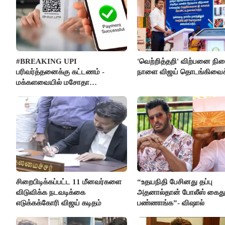
#BREAKING UPI
'வெற்றித்தறி' விற்பனை நி
பரிவர்த்தனைக்கு கட்டணம் -
நாளை விஜய் தொடங்கிவைக்
மக்களவையில் மசோதா
நிறைவேற்றம்!
சிறைபிடிக்கப்பட்ட 11 மீனவர்களை
“உதயநிதி பேசினது தப்பு
விடுவிக்க நடவடிக்கை
அதனால்தான் போலீஸ் கைத
எடுக்கக்கோரி விஜய் கடிதம்
பண்ணாங்க”- விஷால்