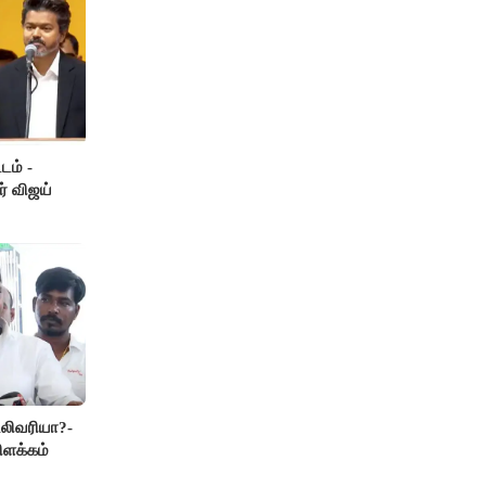
டம் -
ர் விஜய்
லிவரியா?-
ிளக்கம்