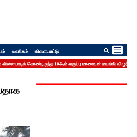
பம்
வணிகம்
விளையாட்டு
்வதாக