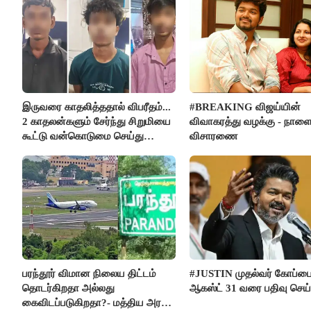
இருவரை காதலித்ததால் விபரீதம்...
#BREAKING விஜய்யின்
2 காதலன்களும் சேர்ந்து சிறுமியை
விவாகரத்து வழக்கு - நாள
கூட்டு வன்கொடுமை செய்து
விசாரணை
கொலை செய்த கொடூரம்
பரந்தூர் விமான நிலைய திட்டம்
#JUSTIN முதல்வர் கோப்ப
தொடர்கிறதா அல்லது
ஆகஸ்ட் 31 வரை பதிவு செய
கைவிடப்படுகிறதா?- மத்திய அரசு