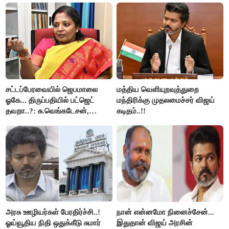
சட்டப்பேரவையில் ஜெபமாலை
மத்திய வெளியுறவுத்துறை
ஓகே... திருப்பதியில் பட்ஜெட்
மந்திரிக்கு முதலமைச்சர் விஜய்
தவறா..?: சு.வெங்கடேசன்,
கடிதம்..!!
திருமாவளவனுக்கு தமிழிசை
கேள்வி..!
அரசு ஊழியர்கள் பேரதிர்ச்சி..!
நான் என்னமோ நினைச்சேன்...
ஓய்வூதிய நிதி ஒதுக்கீடு சுமார்
இதுதான் விஜய் அரசின்