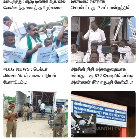
உடைந்தது! கீழடி டிஎன்ஏ ஆய்வில்
உணவகம் நன்றாக
வெளிவந்த உலகத் தமிழர்களை
செயல்பட்டது..? சட்டமன்றத்தில்
மெய்சிலிர்க்க வைக்கும் உண்மை!
நடந்த காரசார விவாதம்..!
#BIG NEWS : டெல்டா
அரசின் நிதி அரைகுறையாக
விவசாயிகள் சாலை மறியல்
உள்ளது... ரூ.832 கோடியில் எப்படி
போராட்டம்..!
அண்ணன் சீர்? ரகுபதி கேள்வி..?