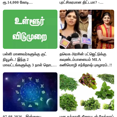
ரூ.14,000 கோடி
புரட்சிகரமான திட்டமா? -
குறைக்கப்பட்டுள்ளது..!
ஆர்.பி.உதயகுமார்..!
பள்ளி மாணவர்களுக்கு குட்
தவெக அரசின் பட்ஜெட்டுக்கு
நியூஸ்..! இந்த 2
கவுண்டம்பாளையம் MLA
மாவட்டங்களுக்கு 3 நாள் தொடர்
கனிமொழி சந்தோஷ் புகழாரம்..!!
விடுமுறை..!
07-08-2026 - இன்றைய
மன தக்காளி கீரையுடன் தேங்காய்