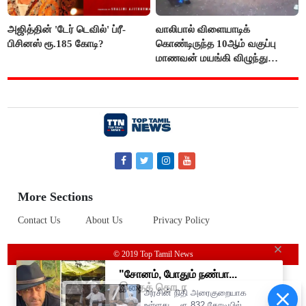
அஜித்தின் 'டேர் டெவில்' ப்ரீ-
வாலிபால் விளையாடிக்
பிசினஸ் ரூ.185 கோடி?
கொண்டிருந்த 10ஆம் வகுப்பு
மாணவன் மயங்கி விழுந்து
உயிரிழப்பு
More Sections
Contact Us
About Us
Privacy Policy
© 2019 Top Tamil News
அரசின் நிதி அரைகுறையாக
உள்ளது... ரூ.832 கோடியில்