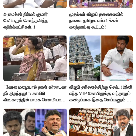
அமைச்சர் நிர்மல் குமார்
முதல்வர் விஜய் தலைமையில்
பேசியதும் கொந்தளித்த
நாளை தமிழக எம்.பி.க்கள்
எதிர்க்கட்சிகள்..!
கலந்தாய்வு கூட்டம்!
"கேரள மழையால் தான் கர்நாடகா
விஐபி தரிசனத்திற்கு செக்..! இனி
நீர் திறந்தது!": காவிரி
எந்த VIP கோயிலுக்கு வந்தாலும்
விவகாரத்தில் பாமக சௌமியா
கண்டிப்பாக இதை செய்யணும் -
அன்புமணி சாடல்!
அமைச்சர் ரமேஷ்..!