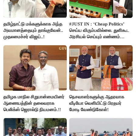
தமிழ்நாட்டு மக்களுக்காக அந்த
#JUST IN : ‘Cheap Politics’
அவமானத்தையும் தாங்குவேன்..
செய்ய விரும்பவில்லை. துளிகூட
முதலமைச்சர் விஜய்..!
அரசியல் செய்யும் எண்ணம்
இல்லை - உதயநிதிக்கு முதல்வர்
விஜய் பதில்!
தமிழக மாநில சிறுபான்மையினர்
நெசவாளர்களுக்கு ஆதரவாக
ஆணையத்தின் தலைவராக
வீடியோ வெளியிட்டு பிரதமர்
பெலிக்ஸ் ஜெரால்டு நியமனம்.!!
மோடி வேண்டுகோள்!