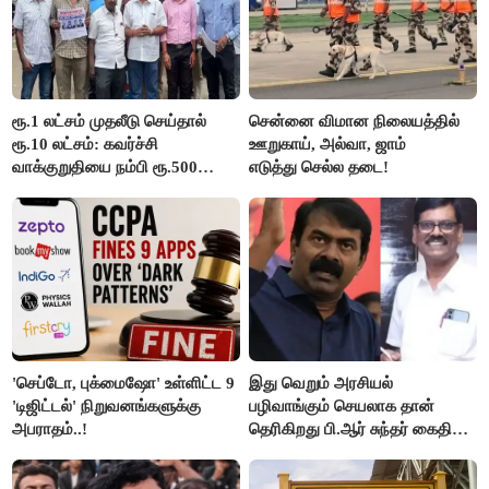
ரூ.1 லட்சம் முதலீடு செய்தால்
சென்னை விமான நிலையத்தில்
ரூ.10 லட்சம்: கவர்ச்சி
ஊறுகாய், அல்வா, ஜாம்
வாக்குறுதியை நம்பி ரூ.500
எடுத்து செல்ல தடை!
கோடியை இழந்த திருப்பூர்
மக்கள்!
'செப்டோ, புக்மைஷோ' உள்ளிட்ட 9
இது வெறும் அரசியல்
'டிஜிட்டல்' நிறுவனங்களுக்கு
பழிவாங்கும் செயலாக தான்
அபராதம்..!
தெரிகிறது பி.ஆர் சுந்தர் கைதிற்கு
சீமான் கடும் கண்டனம்..!