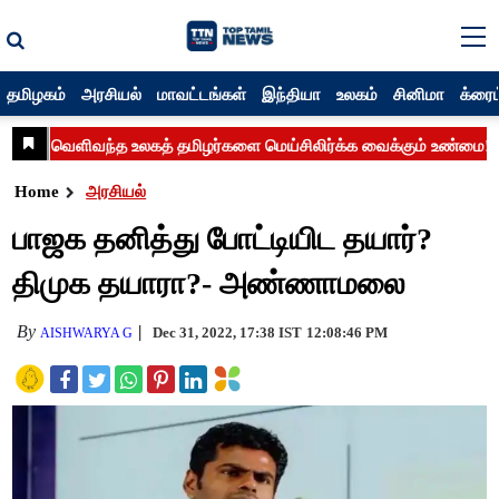
தமிழகம்
அரசியல்
மாவட்டங்கள்
இந்தியா
உலகம்
சினிமா
க்ரைம
Home
அரசியல்
பாஜக தனித்து போட்டியிட தயார்?
திமுக தயாரா?- அண்ணாமலை
By
Dec 31, 2022, 17:38 IST
12:08:46 PM
AISHWARYA G