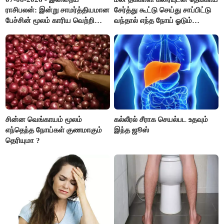
ராசிபலன்: இன்று சாமர்த்தியமான
சேர்த்து கூட்டு செய்து சாப்பிட்டு
பேச்சின் மூலம் காரிய வெற்றி
வந்தால் எந்த நோய் ஓடும்
உண்டாகும். அடுத்தவரை நம்பி
தெரியுமா ?
பொறுப்புகளை ஒப்படைப்பதில்
கவனம் தேவை..!
சின்ன வெங்காயம் மூலம்
கல்லீரல் சீராக செயல்பட உதவும்
எந்தெந்த நோய்கள் குணமாகும்
இந்த ஜூஸ்
தெரியுமா ?