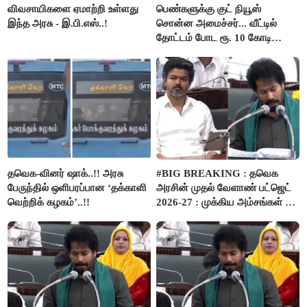
விவசாயிகளை ஏமாற்றி உள்ளது
பெண்களுக்கு குட் நியூஸ்
இந்த அரசு - இ.பி.எஸ்..!
சொன்ன அமைச்சர்... வீட்டில்
தோட்டம் போட ரூ. 10 கோடி
நிதி..!
தவெக-வினர் ஷாக்..!! அரசு
#BIG BREAKING : தவெக
பேருந்தில் ஒளிபரப்பான ‘தக்காளி
அரசின் முதல் வேளாண் பட்ஜெட்
வெற்றிக் கழகம்’..!!
2026-27 : முக்கிய அம்சங்கள் ஓர்
பார்வை..!