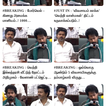
#BREAKING : போர்வெல் –
#JUST IN : ‘விவசாயம் காக்க’
கிணறு அமைக்க
‘வெற்றி வான்மகள்’ திட்டம்
மானியம்..! 1000
உருவாக்கப்படும்..!
விவசாயிகளுக்கு மானியத்தில்
பம்புசெட் வழங்கப்படும்..!
#BREAKING : வெற்றி
#BREAKING : ஒவ்வொரு
இல்லத்தரசி வீட்டுத் தோட்டம்
ஆண்டும் 5 விவசாயிகளுக்கு
அறிமுகம் - வேளாண் பட்ஜெட்டில்
நம்மாழ்வார் விருது
அறிவிப்பு..!
வழங்கப்படும்..!