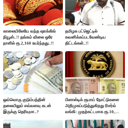
காலையிலேயே வந்த ஷாக்கிங்
தமிழக பட்ஜெட்டில்
நியூஸ்..!! தங்கம் விலை ஒரே
கவனிக்கப்படவேண்டிய
நாளில் ரூ.2,160 உயர்ந்தது..!!
திட்டங்கள்..!!
ஒவ்வொரு குடும்பத்தின்
பிளாஸ்டிக் ரூபாய் நோட்டுகளை
தலையிலும் எவ்வளவு கடன்
அறிமுகப்படுத்துகிறது ரிசர்வ்
இருக்கு தெரியுமா..?
வங்கி: முதற்கட்டமாக ரூ.10,
ரூ.20 நோட்டுகள் அச்சடிப்பு!