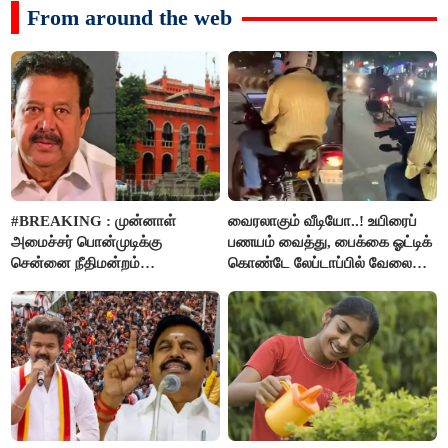
From around the web
#BREAKING : முன்னாள்
வைரலாகும் வீடியோ..! உயிரைப்
அமைச்சர் பொன்முடிக்கு
பணயம் வைத்து, பைக்கை ஓட்டிக்
சென்னை நீதிமன்றம்
கொண்டே லேப்டாப்பில் வேலை
பிடிவாரண்ட்..!
பார்த்த நபர்..!