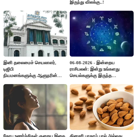
இருந்து விலக்கு..!
இனி தலைமைச் செயலாளர்,
06-08-2026 - இன்றைய
டிஜிபி
ராசிபலன்: இன்று உங்களது
நியமனங்களுக்கு ஆளுநரின்
செயல்களுக்கு இருந்த
ஒப்புதல் தேவையில்லை -
முட்டுகட்டைகள் விலகும்.
தமிழ்நாடு அரசு அதிரடி..!
எதிர்பார்த்த உதவிகள் கிடைக்கும்.
பணவரத்து கூடும்..!
கோப உணர்ச்சிகள் குறைய இதை
தினசரி பாதாம் பால் அல்லது