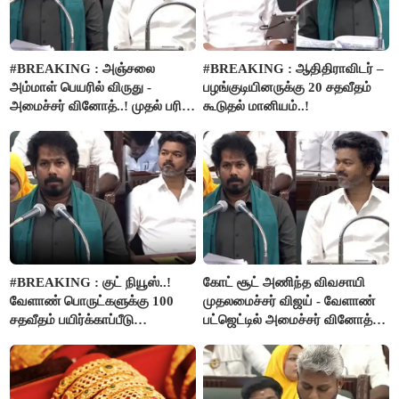
#BREAKING : அஞ்சலை
#BREAKING : ஆதிதிராவிடர் –
அம்மாள் பெயரில் விருது -
பழங்குடியினருக்கு 20 சதவீதம்
அமைச்சர் வினோத்..! முதல் பரிசு
கூடுதல் மானியம்..!
ரூ.2.50 லட்சம் வழங்கப்படும்..!
#BREAKING : குட் நியூஸ்..!
கோட் சூட் அணிந்த விவசாயி
வேளாண் பொருட்களுக்கு 100
முதலமைச்சர் விஜய் - வேளாண்
சதவீதம் பயிர்க்காப்பீடு
பட்ஜெட்டில் அமைச்சர் வினோத்
வழங்கபடும் - அமைச்சர்
பெருமிதம்..!
வினோத்..!