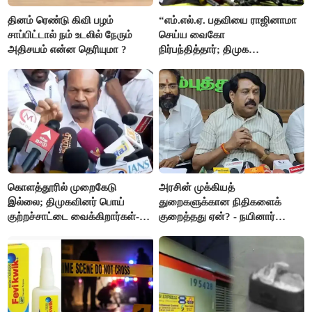
தினம் ரெண்டு கிவி பழம்
“எம்.எல்.ஏ. பதவியை ராஜினாமா
சாப்பிட்டால் நம் உடலில் நேரும்
செய்ய வைகோ
அதிசயம் என்ன தெரியுமா ?
நிர்பந்தித்தார்; திமுக
எம்.எல்.ஏக்களாகவே
தொடர்கிறோம்”- மதிமுக
எம்.எல்.ஏக்கள் பரபரப்பு பேட்டி
கொளத்தூரில் முறைகேடு
அரசின் முக்கியத்
இல்லை; திமுகவினர் பொய்
துறைகளுக்கான நிதிகளைக்
குற்றச்சாட்டை வைக்கிறார்கள்-
குறைத்தது ஏன்? - நயினார்
வி.எஸ்.பாபு
நாகேந்திரன்