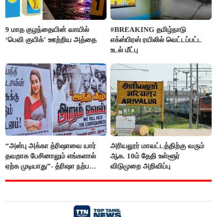
9 மாத குழந்தையின் வாயில்
#BREAKING தமிழ்நாடு
‘பெவி குயிக்’ ஊற்றிய அத்தை
எக்ஸ்பிரஸ் ரயிலில் வெட்டப்பட்ட
உடல் மீட்பு
“அன்பு அக்கா த்ரிஷாவை யார்
அரியலூர் மாவட்டத்திற்கு வரும்
தவறாக பேசினாலும் எங்களால்
ஆக. 10ம் தேதி உள்ளூர்
ஏற்க முடியாது”- த்ரிஷா நற்பணி
விடுமுறை அறிவிப்பு
மன்றத்தினர் போஸ்டர்