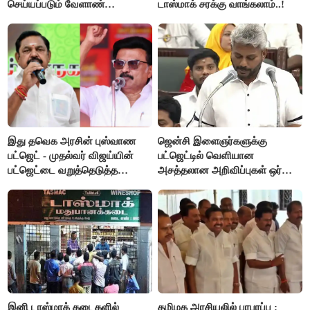
செய்யப்படும் வேளாண்
டாஸ்மாக் சரக்கு வாங்கலாம்..!
பட்ஜெட்டுக்கு பி.ஆர்.பாண்டியன்
கோரிக்கை!
இது தவெக அரசின் புஸ்வாண
ஜென்சி இளைஞர்களுக்கு
பட்ஜெட் - முதல்வர் விஜய்யின்
பட்ஜெட்டில் வெளியான
பட்ஜெட்டை வறுத்தெடுத்த
அசத்தலான அறிவிப்புகள் ஒர்
மு.க.ஸ்டாலின், இபிஎஸ்..!
பார்வை..!
இனி டாஸ்மாக் கடைகளில்
தமிழக அரசியலில் பரபரப்பு :