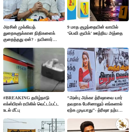
அரசின் முக்கியத்
9 மாத குழந்தையின் வாயில்
துறைகளுக்கான நிதிகளைக்
‘பெவி குயிக்’ ஊற்றிய அத்தை
குறைத்தது ஏன்? - நயினார்
நாகேந்திரன்
#BREAKING தமிழ்நாடு
“அன்பு அக்கா த்ரிஷாவை யார்
எக்ஸ்பிரஸ் ரயிலில் வெட்டப்பட்ட
தவறாக பேசினாலும் எங்களால்
உடல் மீட்பு
ஏற்க முடியாது”- த்ரிஷா நற்பணி
மன்றத்தினர் போஸ்டர்