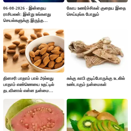
06-08-2026 - இன்றைய
கோப உணர்ச்சிகள் குறைய இதை
ராசிபலன்: இன்று உங்களது
செய்யுங்க போதும்
செயல்களுக்கு இருந்த
முட்டுகட்டைகள் விலகும்.
எதிர்பார்த்த உதவிகள் கிடைக்கும்.
பணவரத்து கூடும்..!
தினசரி பாதாம் பால் அல்லது
சுக்கு காபி குடிப்போருக்கு உடலில்
பாதாம் எண்ணெயை உதட்டில்
உண்டாகும் நன்மைகள்
தடவினால் என்ன நன்மை
தெரியுமா ?