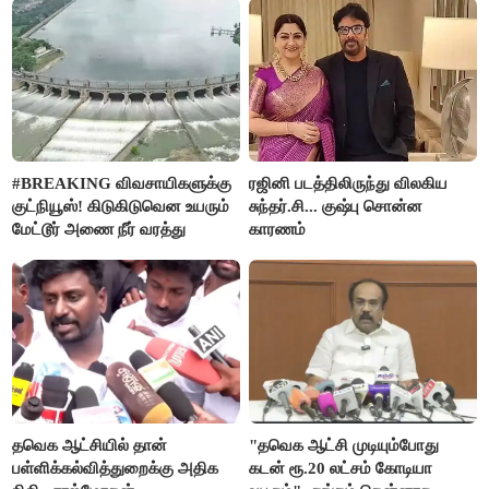
#BREAKING விவசாயிகளுக்கு
ரஜினி படத்திலிருந்து விலகிய
குட்நியூஸ்! கிடுகிடுவென உயரும்
சுந்தர்.சி... குஷ்பு சொன்ன
மேட்டூர் அணை நீர் வரத்து
காரணம்
தவெக ஆட்சியில் தான்
"தவெக ஆட்சி முடியும்போது
பள்ளிக்கல்வித்துறைக்கு அதிக
கடன் ரூ.20 லட்சம் கோடியா