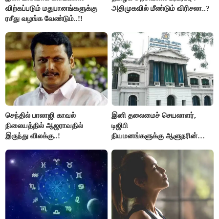
விற்கப்படும் மதுபானங்களுக்கு
அதிமுகவில் மீண்டும் விரிசலா..?
ரசீது வழங்க வேண்டும்..!!
செந்தில் பாலாஜி காவல்
இனி தலைமைச் செயலாளர்,
நிலையத்தில் ஆஜராவதில்
டிஜிபி
இருந்து விலக்கு..!
நியமனங்களுக்கு ஆளுநரின்
ஒப்புதல் தேவையில்லை -
தமிழ்நாடு அரசு அதிரடி..!