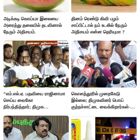
அடிக்கடி கொய்யா இலையை
தினம் ரெண்டு கிவி பழம்
அரைத்து தலையில் தடவினால்
சாப்பிட்டால் நம் உடலில் நேரும்
நேரும் அதிசயம்.
அதிசயம் என்ன தெரியுமா ?
“எம்.எல்.ஏ. பதவியை ராஜினாமா
கொளத்தூரில் முறைகேடு
செய்ய வைகோ
இல்லை; திமுகவினர் பொய்
நிர்பந்தித்தார்; திமுக
குற்றச்சாட்டை வைக்கிறார்கள்-
எம்.எல்.ஏக்களாகவே
வி.எஸ்.பாபு
தொடர்கிறோம்”- மதிமுக
எம்.எல்.ஏக்கள் பரபரப்பு பேட்டி