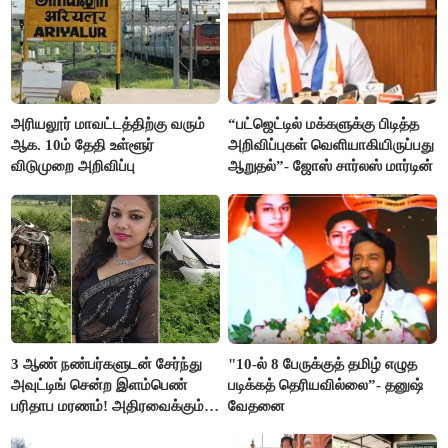
அரியலூர் மாவட்டத்திற்கு வரும்
“பட்ஜெட்டில் மக்களுக்கு பிடித்த
ஆக. 10ம் தேதி உள்ளூர்
அறிவிப்புகள் வெளியாகியிருப்பது
விடுமுறை அறிவிப்பு
ஆறுதல்”- ஜோஸ் சார்லஸ் மார்டின்
3 ஆண் நண்பர்களுடன் சேர்ந்து
"10-ல் 8 பேருக்குத் தமிழ் எழுத
அவுட்டிங் சென்ற இளம்பெண்
படிக்கத் தெரியவில்லை”- தனுஷ்
பரிதாப மரணம்! அதிரவைக்கும்
வேதனை
பின்னணி