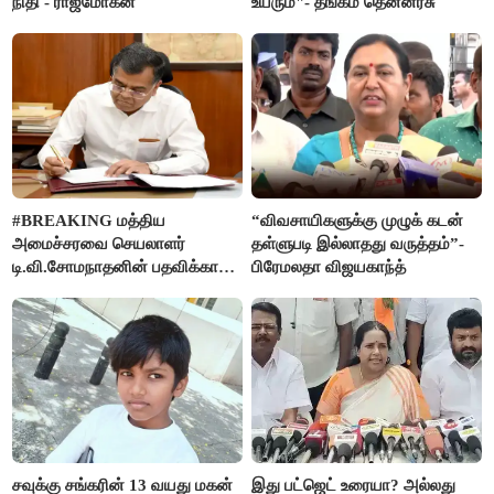
நிதி - ராஜ்மோகன்
உயரும்"- தங்கம் தென்னரசு
#BREAKING மத்திய
“விவசாயிகளுக்கு முழுக் கடன்
அமைச்சரவை செயலாளர்
தள்ளுபடி இல்லாதது வருத்தம்”-
டி.வி.சோமநாதனின் பதவிக்காலம்
பிரேமலதா விஜயகாந்த்
மேலும் ஓராண்டு நீட்டிப்பு
சவுக்கு சங்கரின் 13 வயது மகன்
இது பட்ஜெட் உரையா? அல்லது