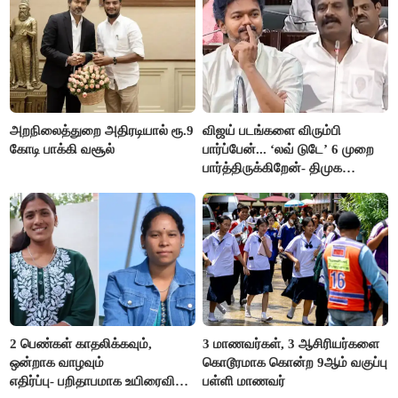
அறநிலைத்துறை அதிரடியால் ரூ.9
விஜய் படங்களை விரும்பி
கோடி பாக்கி வசூல்
பார்ப்பேன்... ‘லவ் டுடே’ 6 முறை
பார்த்திருக்கிறேன்- திமுக
எம்.எல்.ஏ.நெகிழ்ச்சி
2 பெண்கள் காதலிக்கவும்,
3 மாணவர்கள், 3 ஆசிரியர்களை
ஒன்றாக வாழவும்
கொடூரமாக கொன்ற 9ஆம் வகுப்பு
எதிர்ப்பு- பறிதாபமாக உயிரைவிட்ட
பள்ளி மாணவர்