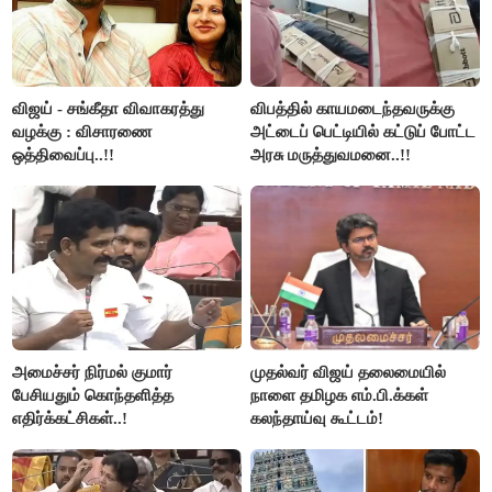
விஜய் - சங்கீதா விவாகரத்து
விபத்தில் காயமடைந்தவருக்கு
வழக்கு : விசாரணை
அட்டைப் பெட்டியில் கட்டுப் போட்ட
ஒத்திவைப்பு..!!
அரசு மருத்துவமனை..!!
அமைச்சர் நிர்மல் குமார்
முதல்வர் விஜய் தலைமையில்
பேசியதும் கொந்தளித்த
நாளை தமிழக எம்.பி.க்கள்
எதிர்க்கட்சிகள்..!
கலந்தாய்வு கூட்டம்!