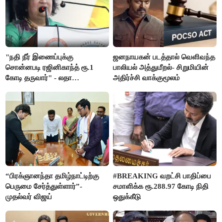
"நதி நீர் இணைப்புக்கு
ஜனநாயகன் படத்தால் வெளிவந்த
சொன்னபடி ரஜினிகாந்த் ரூ.1
பாலியல் அத்துமீறல்- சிறுமியின்
கோடி தருவார்" - லதா
அதிர்ச்சி வாக்குமூலம்
ரஜினிகாந்த்
“பிரக்ஞானந்தா தமிழ்நாட்டிற்கு
#BREAKING வறட்சி பாதிப்பை
பெருமை சேர்த்துள்ளார்”-
சமாளிக்க ரூ.288.97 கோடி நிதி
முதல்வர் விஜய்
ஒதுக்கீடு