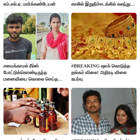
எம்.எல்.ஏ. மார்க்கண்டேயன்
காலில் இறுதிச்சடங்கில் கலந்து
கொண்ட மகள்கள்
சமைக்காமல் ரீல்ஸ்
#BREAKING ஷாக் கொடுத்த
போட்டுக்கொண்டிருந்த
தங்கம் விலை! அதிரடி விலை
மனைவியை கொலை செய்த
உயர்வு
கணவர்!