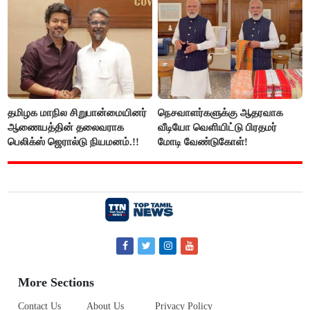
விஜய் பதில்!
தமிழக மாநில சிறுபான்மையினர்
நெசவாளர்களுக்கு ஆதரவாக
ஆணையத்தின் தலைவராக
வீடியோ வெளியிட்டு பிரதமர்
பெலிக்ஸ் ஜெரால்டு நியமனம்.!!
மோடி வேண்டுகோள்!
More Sections
Contact Us
About Us
Privacy Policy