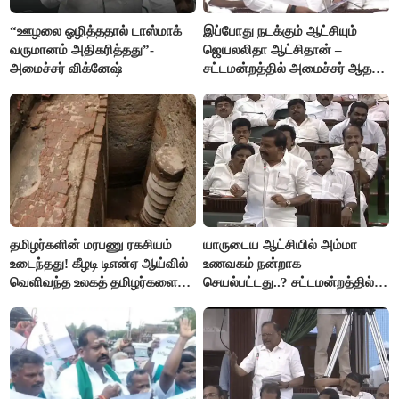
“ஊழலை ஒழித்ததால் டாஸ்மாக்
இப்போது நடக்கும் ஆட்சியும்
வருமானம் அதிகரித்தது”-
ஜெயலலிதா ஆட்சிதான் –
அமைச்சர் விக்னேஷ்
சட்டமன்றத்தில் அமைச்சர் ஆதவ்
அர்ஜுனா அதிரடி பேச்சு!
தமிழர்களின் மரபணு ரகசியம்
யாருடைய ஆட்சியில் அம்மா
உடைந்தது! கீழடி டிஎன்ஏ ஆய்வில்
உணவகம் நன்றாக
வெளிவந்த உலகத் தமிழர்களை
செயல்பட்டது..? சட்டமன்றத்தில்
மெய்சிலிர்க்க வைக்கும் உண்மை!
நடந்த காரசார விவாதம்..!