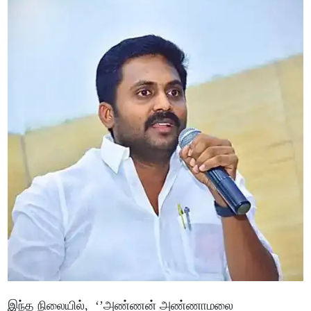
இந்த நிலையில், ‘’அண்ணன் அண்ணாமலை