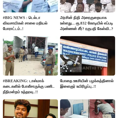
#BIG NEWS : டெல்டா
அரசின் நிதி அரைகுறையாக
விவசாயிகள் சாலை மறியல்
உள்ளது... ரூ.832 கோடியில் எப்படி
போராட்டம்..!
அண்ணன் சீர்? ரகுபதி கேள்வி..?
#BREAKING: டாஸ்மாக்
போதை ஊசியின் பழக்கத்தினால்
கடைகளில் போலீசாருக்கு பணி..
இளைஞர் உயிரிழப்பு..!!
நீதிமன்றம் உத்தரவு..!!