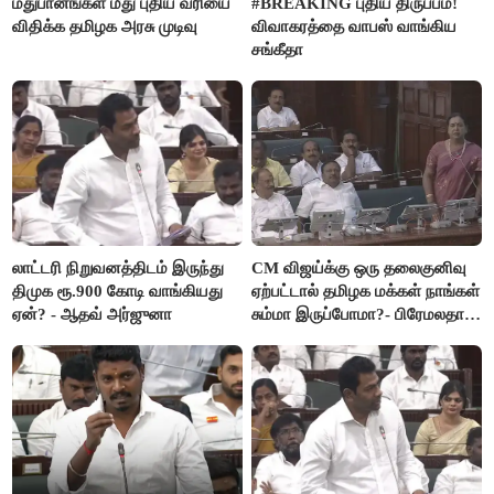
மதுபானங்கள் மீது புதிய வரியை
#BREAKING புதிய திருப்பம்!
விதிக்க தமிழக அரசு முடிவு
விவாகரத்தை வாபஸ் வாங்கிய
சங்கீதா
லாட்டரி நிறுவனத்திடம் இருந்து
CM விஜய்க்கு ஒரு தலைகுனிவு
திமுக ரூ.900 கோடி வாங்கியது
ஏற்பட்டால் தமிழக மக்கள் நாங்கள்
ஏன்? - ஆதவ் அர்ஜுனா
சும்மா இருப்போமா?- பிரேமலதா
விஜயகாந்த்