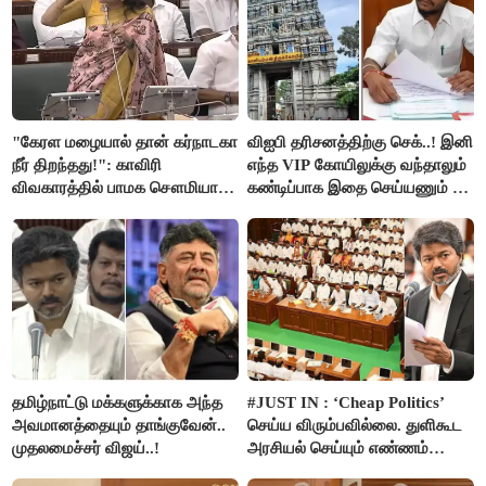
"கேரள மழையால் தான் கர்நாடகா
விஐபி தரிசனத்திற்கு செக்..! இனி
நீர் திறந்தது!": காவிரி
எந்த VIP கோயிலுக்கு வந்தாலும்
விவகாரத்தில் பாமக சௌமியா
கண்டிப்பாக இதை செய்யணும் -
அன்புமணி சாடல்!
அமைச்சர் ரமேஷ்..!
தமிழ்நாட்டு மக்களுக்காக அந்த
#JUST IN : ‘Cheap Politics’
அவமானத்தையும் தாங்குவேன்..
செய்ய விரும்பவில்லை. துளிகூட
முதலமைச்சர் விஜய்..!
அரசியல் செய்யும் எண்ணம்
இல்லை - உதயநிதிக்கு முதல்வர்