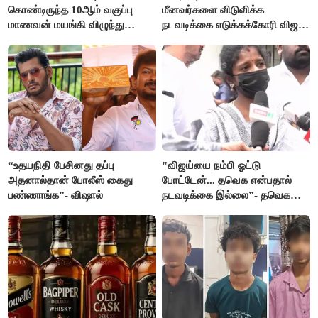
கொண்டிருந்த 10ஆம் வகுப்பு
மீனவர்களை விடுவிக்க
மாணவன் மயங்கி விழுந்து
நடவடிக்கை எடுக்கக்கோரி விஜய்
உயிரிழப்பு
கடிதம்
“உதயநிதி பேசினது தப்பு
"விஜய்யை நம்பி ஓட்டு
அதனால்தான் போலீஸ் கைது
போட்டேன்... தவெக என்பதால்
பண்ணாங்க”- விஷால்
நடவடிக்கை இல்லை”- தவெக
நிர்வாகியால் பாதிக்கப்பட்ட பெண்
கதறல்