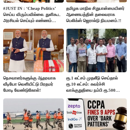
#JUST IN : ‘Cheap Politics’
தமிழக மாநில சிறுபான்மையினர்
செய்ய விரும்பவில்லை. துளிகூட
ஆணையத்தின் தலைவராக
அரசியல் செய்யும் எண்ணம்
பெலிக்ஸ் ஜெரால்டு நியமனம்.!!
இல்லை - உதயநிதிக்கு முதல்வர்
விஜய் பதில்!
நெசவாளர்களுக்கு ஆதரவாக
ரூ.1 லட்சம் முதலீடு செய்தால்
வீடியோ வெளியிட்டு பிரதமர்
ரூ.10 லட்சம்: கவர்ச்சி
மோடி வேண்டுகோள்!
வாக்குறுதியை நம்பி ரூ.500
கோடியை இழந்த திருப்பூர்
மக்கள்!