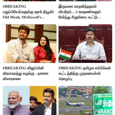
#BREAKING
இருவரை காதலித்ததால்
மதுப்பிரியர்களுக்கு ஷாக் நியூஸ்!
விபரீதம்... 2 காதலன்களும்
Old Monk, McDowell's
சேர்ந்து சிறுமியை கூட்டு
மதுபானங்களை விற்பனை செய்ய
வன்கொடுமை செய்து கொலை
FSSAI தடை
செய்த கொடூரம்
#BREAKING விஜய்யின்
#BREAKING தமிழக எம்பிக்கள்
விவாகரத்து வழக்கு - நாளை
கூட்டத்திற்கு முதலமைச்சர்
விசாரணை
அழைப்பு