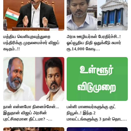
மத்திய வெளியுறவுத்துறை
அரசு ஊழியர்கள் பேரதிர்ச்சி..!
மந்திரிக்கு முதலமைச்சர் விஜய்
ஓய்வூதிய நிதி ஒதுக்கீடு சுமார்
கடிதம்..!!
ரூ.14,000 கோடி
குறைக்கப்பட்டுள்ளது..!
நான் என்னமோ நினைச்சேன்...
பள்ளி மாணவர்களுக்கு குட்
இதுதான் விஜய் அரசின்
நியூஸ்..! இந்த 2
புரட்சிகரமான திட்டமா? -
மாவட்டங்களுக்கு 3 நாள் தொடர்
ஆர்.பி.உதயகுமார்..!
விடுமுறை..!