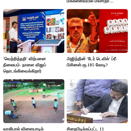
மக்களவையில் மசோதா
நிறைவேற்றம்!
'வெற்றித்தறி' விற்பனை
அஜித்தின் 'டேர் டெவில்' ப்ரீ-
நிலையம்- நாளை விஜய்
பிசினஸ் ரூ.185 கோடி?
தொடங்கிவைக்கிறார்
வாலிபால் விளையாடிக்
சிறைபிடிக்கப்பட்ட 11