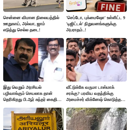
சென்னை விமான நிலையத்தில்
'செப்டோ, புக்மைஷோ' உள்ளிட்ட 9
ஊறுகாய், அல்வா, ஜாம்
'டிஜிட்டல்' நிறுவனங்களுக்கு
எடுத்து செல்ல தடை!
அபராதம்..!
இது வெறும் அரசியல்
வீட்டுக்கே வருமா டாஸ்மாக்
பழிவாங்கும் செயலாக தான்
சரக்கு? பரவிய வதந்திக்கு
தெரிகிறது பி.ஆர் சுந்தர் கைதிற்கு
அமைச்சர் விக்னேஷ் கொடுத்த
சீமான் கடும் கண்டனம்..!
விளக்கம்!