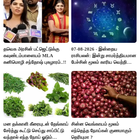
தவெக அரசின் பட்ஜெட்டுக்கு
07-08-2026 - இன்றைய
கவுண்டம்பாளையம் MLA
ராசிபலன்: இன்று சாமர்த்தியமான
கனிமொழி சந்தோஷ் புகழாரம்..!!
பேச்சின் மூலம் காரிய வெற்றி
உண்டாகும். அடுத்தவரை நம்பி
பொறுப்புகளை ஒப்படைப்பதில்
கவனம் தேவை..!
மன தக்காளி கீரையுடன் தேங்காய்
சின்ன வெங்காயம் மூலம்
சேர்த்து கூட்டு செய்து சாப்பிட்டு
எந்தெந்த நோய்கள் குணமாகும்
வந்தால் எந்த நோய் ஓடும்
தெரியுமா ?