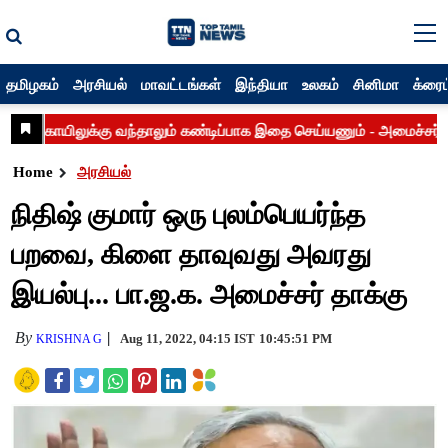
தமிழகம்
அரசியல்
மாவட்டங்கள்
இந்தியா
உலகம்
சினிமா
க்ரைம
Home
அரசியல்
நிதிஷ் குமார் ஒரு புலம்பெயர்ந்த
பறவை, கிளை தாவுவது அவரது
இயல்பு... பா.ஜ.க. அமைச்சர் தாக்கு
By
Aug 11, 2022, 04:15 IST
10:45:51 PM
KRISHNA G