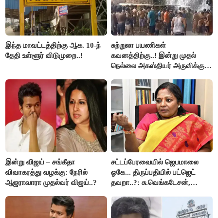
இந்த மாவட்டத்திற்கு ஆக. 10-ந்
சுற்றுலா பயணிகள்
தேதி உள்ளூர் விடுமுறை..!
கவனத்திற்கு..! இன்று முதல்
நெல்லை அகஸ்தியர் அருவிக்கு
செல்ல தடை..!
இன்று விஜய் – சங்கீதா
சட்டப்பேரவையில் ஜெபமாலை
விவாகரத்து வழக்கு: நேரில்
ஓகே... திருப்பதியில் பட்ஜெட்
ஆஜராவாரா முதல்வர் விஜய்..?
தவறா..?: சு.வெங்கடேசன்,
திருமாவளவனுக்கு தமிழிசை
கேள்வி..!