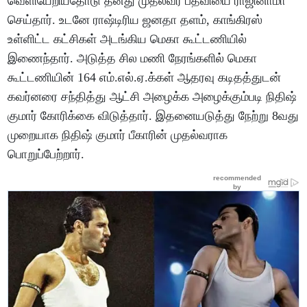
வெளியேறியதோடு தனது முதல்வர் பதவியை ராஜினாமா
செய்தார். உடனே ராஷ்டிரிய ஜனதா தளம், காங்கிரஸ்
உள்ளிட்ட கட்சிகள் அடங்கிய மெகா கூட்டணியில்
இணைந்தார். அடுத்த சில மணி நேரங்களில் மெகா
கூட்டணியின் 164 எம்.எல்.ஏ.க்கள் ஆதரவு கடிதத்துடன்
கவர்னரை சந்தித்து ஆட்சி அழைக்க அழைக்கும்படி நிதிஷ்
குமார் கோரிக்கை விடுத்தார். இதனையடுத்து நேற்று 8வது
முறையாக நிதிஷ் குமார் பீகாரின் முதல்வராக
பொறுப்பேற்றார்.