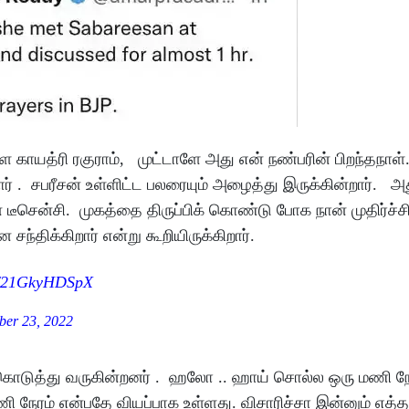
ுள்ள காயத்ரி ரகுராம், முட்டாளே அது என் நண்பரின் பிறந்தநாள
் . சபரீசன் உள்ளிட்ட பலரையும் அழைத்து இருக்கின்றார். அ
டீசென்சி. முகத்தை திருப்பிக் கொண்டு போக நான் முதிர்ச்ச
ந்திக்கிறார் என்று கூறியிருக்கிறார்.
om/21GkyHDSpX
er 23, 2022
டி கொடுத்து வருகின்றனர் . ஹலோ .. ஹாய் சொல்ல ஒரு மணி ந
மணி நேரம் என்பதே வியப்பாக உள்ளது. விசாரிச்சா இன்னும் 