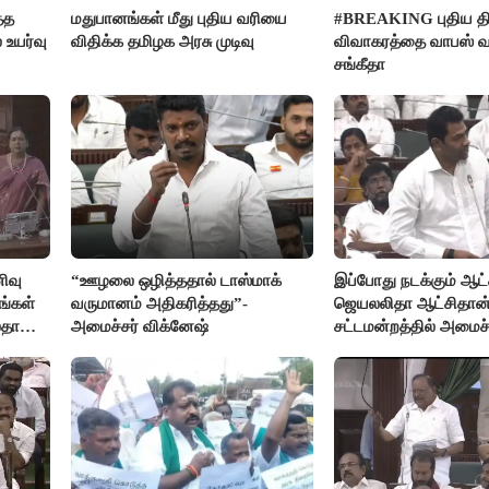
்த
மதுபானங்கள் மீது புதிய வரியை
#BREAKING புதிய திர
 உயர்வு
விதிக்க தமிழக அரசு முடிவு
விவாகரத்தை வாபஸ் வ
சங்கீதா
ிவு
“ஊழலை ஒழித்ததால் டாஸ்மாக்
இப்போது நடக்கும் ஆட்ச
ங்கள்
வருமானம் அதிகரித்தது”-
ஜெயலலிதா ஆட்சிதான்
லதா
அமைச்சர் விக்னேஷ்
சட்டமன்றத்தில் அமைச
அர்ஜுனா அதிரடி பேச்ச