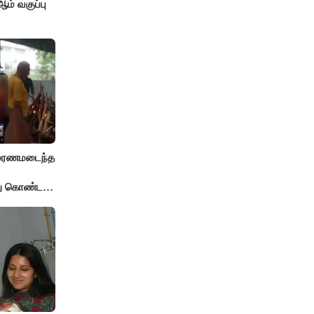
் வகுப்பு
் மரணமடைந்த
்து கொண்ட