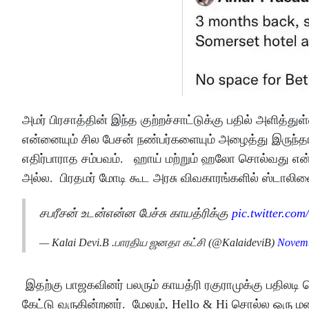
அமர் பிரசாத்தின் இந்த குற்றச்சாட்டுக்கு பதில் அளித்த
என்னையும் சில பேசன் நண்பர்களையும் அழைத்து இருந்தார
எதிர்பாராத சம்பவம். ஹாய் மற்றும் ஹலோ சொல்வது என் 
அல்ல. பிரதமர் மோடி கூட அரசு விவகாரங்களில் ஸ்டாலினை ச
சபரீசன் உடன்‌என்ன பேச்சு காயத்ரிக்கு
pic.twitter.c
— Kalai Devi.B .பாரதிய ஜனதா கட்சி (@KalaideviB)
Novemb
இதற்கு பாஜகவினர் பலரும் காயத்ரி ரகுராமுக்கு பதில
கேட்டு வருகின்றனர். மேலும், Hello & Hi சொல்ல ஒரு 