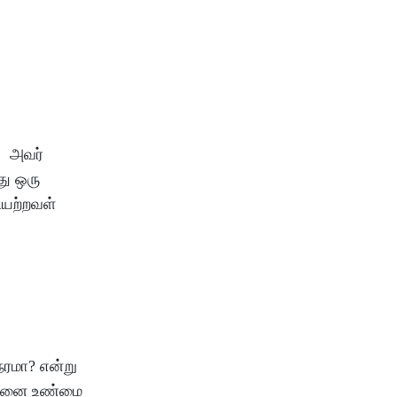
். அவர்
து ஒரு
ியற்றவள்
ேரமா? என்று
எத்தனை உண்மை