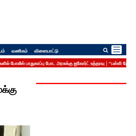
பம்
வணிகம்
விளையாட்டு
க்கு