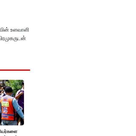
கவின் உளவாளி
 பிரமுகருடன்
ரியர்களை