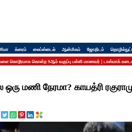
னிமா
க்ரைம்
லைப்ஸ்டைல்
ஆன்மிகம்
ஜோதிடம்
தொழில்நுட்
ஒரு மணி நேரமா? காயத்ரி ரகுராமு