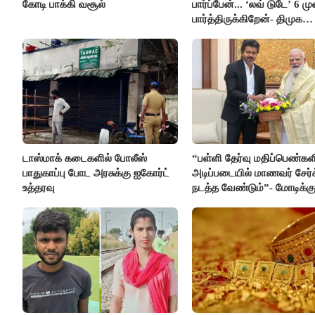
கோடி பாக்கி வசூல்
பார்ப்பேன்... ‘லவ் டுடே’ 6 ம
பார்த்திருக்கிறேன்- திமுக
எம்.எல்.ஏ.நெகிழ்ச்சி
டாஸ்மாக் கடைகளில் போலீஸ்
“பள்ளி தேர்வு மதிப்பெண்கள
பாதுகாப்பு போட அரசுக்கு ஐகோர்ட்
அடிப்படையில் மாணவர் சேர்
உத்தரவு
நடத்த வேண்டும்”- மோடிக்கு
கடிதம்