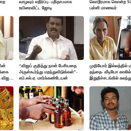
ுறை
வாழவும் எதிர்ப்பு- பறிதாபமாக
கொடூரமாக கொன்ற 9ஆம
உயிரைவிட்ட ஜோடி
பள்ளி மாணவர்
ின்
“விஜய் குறித்து நான் பேசியதை
முதியோர் இல்லத்தில
க்கை
அருள்கூர்ந்து மறந்துவிடுங்கள்”-
தந்தை- வீடியோ காலில்
 விஜய்
எம்.எல்.ஏ. மார்க்கண்டேயன்
இறுதிச்சடங்கில் கலந
மகள்கள்