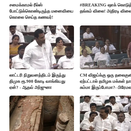
சமைக்காமல் ரீல்ஸ்
#BREAKING ஷாக் கொடுத
போட்டுக்கொண்டிருந்த மனைவியை
தங்கம் விலை! அதிரடி விலை
கொலை செய்த கணவர்!
லாட்டரி நிறுவனத்திடம் இருந்து
CM விஜய்க்கு ஒரு தலைகுன
திமுக ரூ.900 கோடி வாங்கியது
ஏற்பட்டால் தமிழக மக்கள் நா
ஏன்? - ஆதவ் அர்ஜுனா
சும்மா இருப்போமா?- பிரேம
விஜயகாந்த்