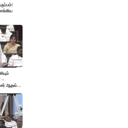
ுப்பம்!
ாங்கிய
ியும்
 –
்சர் ஆதவ்
ு!