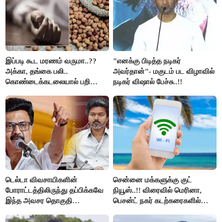
இப்படி கூட மரணம் வருமா..??
"எனக்கு பிடித்த நடிகர்
அக்கா, தங்கை பலி..
அவர்தான்"- மகுடம் பட விழாவில்
கொண்டைக்கடலையால் பறிபோன
நடிகர் விஷால் பேச்சு..!!
உயிர்கள்..!!
டெல்டா விவசாயிகளின்
சென்னை மக்களுக்கு குட்
போராட்டத்திலிருந்து தப்பிக்கவே
நியூஸ்..!! விரைவில் மெரினா,
இந்த அவசர தொகுதி
பெசன்ட் நகர் கடற்கரைகளில்
மறுவரையறை நாடகத்தை
இலவச Wi-Fi வசதி..!!
அரங்கேற்றுகிறார் முதலமைச்சர் -