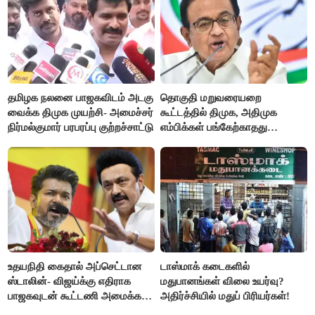
தமிழக நலனை பாஜகவிடம் அடகு
தொகுதி மறுவரையறை
வைக்க திமுக முயற்சி- அமைச்சர்
கூட்டத்தில் திமுக, அதிமுக
நிர்மல்குமார் பரபரப்பு குற்றச்சாட்டு
எம்பிக்கள் பங்கேற்காதது
வருத்தமளிக்கிறது- ப.சிதம்பரம்
உதயநிதி கைதால் அப்செட்டான
டாஸ்மாக் கடைகளில்
ஸ்டாலின்- விஜய்க்கு எதிராக
மதுபானங்கள் விலை உயர்வு?
பாஜகவுடன் கூட்டணி அமைக்க
அதிர்ச்சியில் மதுப் பிரியர்கள்!
திட்டம்