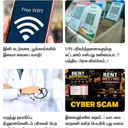
இனி கடற்கரை, பூங்காக்களில்
UPI பரிவர்த்தனைகளுக்கு
இலவச வைபை வசதி!
கட்டணம் என்பது உண்மையா..?
மத்திய அரசு விளக்கம்..!
மருந்து தயாரிப்பு
இளைஞர்களே உஷார்..! வாடகை
நிறுவனங்களிடம் பரிசுகள் பெற
காதலன் என்ற பெயரில் புது வகை