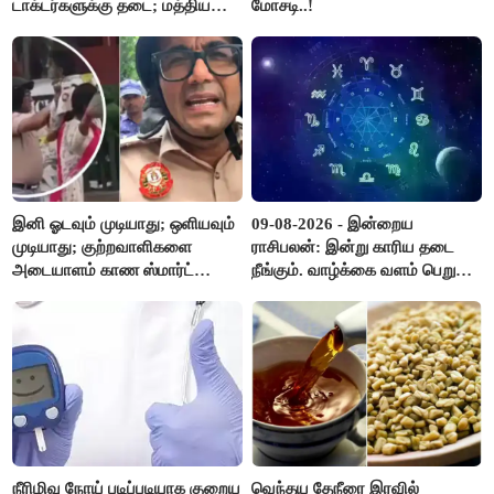
டாக்டர்களுக்கு தடை; மத்திய
மோசடி..!
அரசு உத்தரவு..!
இனி ஓடவும் முடியாது; ஒளியவும்
09-08-2026 - இன்றைய
முடியாது; குற்றவாளிகளை
ராசிபலன்: இன்று காரிய தடை
அடையாளம் காண ஸ்மார்ட்
நீங்கும். வாழ்க்கை வளம் பெறும்.
கண்ணாடிகளை பயன்படுத்த
எதிரில் இருப்பவர்களை
போலீசார் முடிவு..!
எடைபோடுவது நல்லது..!
நீரிழிவு நோய் படிப்படியாக குறைய
வெந்தய தேநீரை இரவில்