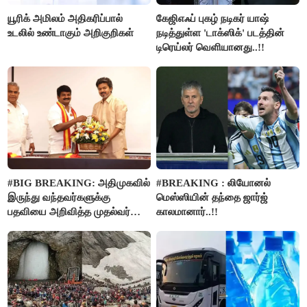
யூரிக் அமிலம் அதிகரிப்பால்
கேஜிஎஃப் புகழ் நடிகர் யாஷ்
உடலில் உண்டாகும் அறிகுறிகள்
நடித்துள்ள 'டாக்‌ஸிக்' படத்தின்
டிரெய்லர் வெளியானது..!!
#BIG BREAKING: அதிமுகவில்
#BREAKING : லியோனல்
இருந்து வந்தவர்களுக்கு
மெஸ்ஸியின் தந்தை ஜார்ஜ்
பதவியை அறிவித்த முதல்வர்
காலமானார்..!!
விஜய்..!!