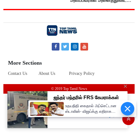
அளிப்பவர்கள் அனைத்துக்கட்சி
கூட்டத்தில் நிச்சயம்
பங்கேற்பார்கள் - மாணிக்கம்
தாகூர்..!!
More Sections
Contact Us
About Us
Privacy Policy
© 2019 Top Tamil News
உதயநிதி கைதால் அப்செட்டான
ஸ்டாலின்- விஜய்க்கு எதிராக
பாஜகவுடன் கூட்டணி அமைக்க
திட்டம்