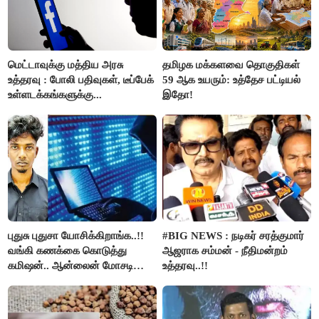
மெட்டாவுக்கு மத்திய அரசு
தமிழக மக்களவை தொகுதிகள்
உத்தரவு : போலி பதிவுகள், டீப்பேக்
59 ஆக உயரும்: உத்தேச பட்டியல்
உள்ளடக்கங்களுக்கு...
இதோ!
புதுசு புதுசா யோசிக்கிறாங்க..!!
#BIG NEWS : நடிகர் சரத்குமார்
வங்கி கணக்கை கொடுத்து
ஆஜராக சம்மன் - நீதிமன்றம்
கமிஷன்.. ஆன்லைன் மோசடி
உத்தரவு..!!
கும்பலுக்கு உதவிய வாலிபர்
கைது..!!