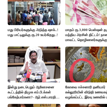
மது பிரியர்களுக்கு அடுத்த ஷாக்..!
மாதம் ரூ.3,000 பென்ஷன் தர
மது பாட்டிலுக்கு ரூ.20 உயர்கிறது..!
மத்திய அரசின் திட்டம்! நா
மாவட்ட தொழிலாளர்களுக்க
ஆட்சியர் வெளியிட்ட சூப்பர்
செய்தி!
இன்று நடைபெறும் ஆலோசனை
கோவை ஈச்சனாரி தனியார்
கூட்டத்தில் திமுக எம்.பி.க்கள்
கல்லூரியின் விடுதி உணவகத
பங்கேற்பார்களா?- ஆர்.எஸ்.பாரதி
வழங்கப்பட்ட இரவு உணவில் பு
விளக்கம்..!