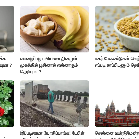
எப்படி?
க்க
வாழைப்பழ மசியலை தினமும்
சுகர் பேஷண்டுகள் வெ
யுமா ?
முகத்தில் பூசினால் என்னாகும்
எப்படி சாப்பிடணும் தெர
தெரியுமா ?
இப்படிலாமா யோசிப்பாங்க! டேபிள்
சென்னை உயர்நீதிமன்றத