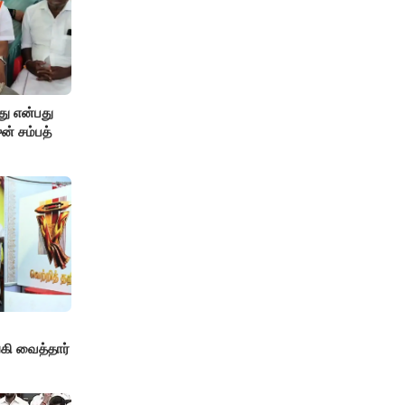
து என்பது
ன் சம்பத்
!
ி வைத்தார்