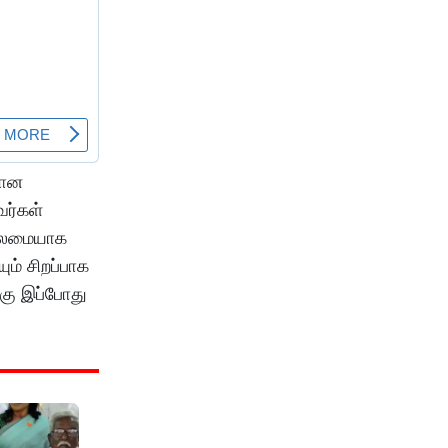
மான
வர்கள்
தலைமையாக
ம் சிறப்பாக
்கு இப்போது