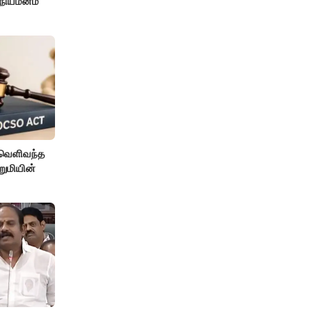
் நியமனம்
 வெளிவந்த
றுமியின்