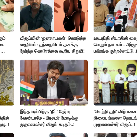
ும்
விஜய்யின் 'ஜனநாயகன்' கொடுத்த
உதயநிதி ஸ்டாலின் கை
கை
தைரியம்: தந்தையிடம் தனக்கு
வெறும் நாடகம் - அர்ஜு
ு
நேர்ந்த கொடூரத்தை கூறிய சிறுமி!
பகிரங்க குற்றச்சாட்டு..
இந்த படிப்பிற்கு 'நீட்' தேர்வு
'வெற்றி தறி' விற்பனை
்தில்
வேண்டாமே - பிரதமர் மோடிக்கு
நிலையங்களை தொடங்க
ழு..!
முதலமைச்சர் விஜய் கடிதம்..!
முதலமைச்சர் விஜய்..!