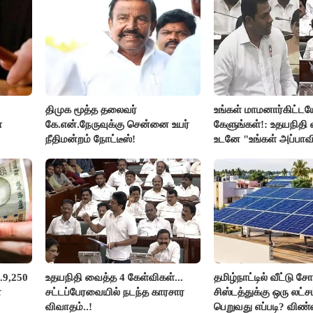
திமுக மூத்த தலைவர்
உங்கள் மாமனார்கிட்டய
்
கே.என்.நேருவுக்கு சென்னை உயர்
கேளுங்கள்!: உதயநிதி வ
நீதிமன்றம் நோட்டீஸ்!
உடனே "உங்கள் அப்பாவ
கேளுங்கள்" என ஆதவ
பதிலடி!
.9,250
உதயநிதி வைத்த 4 கேள்விகள்...
தமிழ்நாட்டில் வீட்டு சோ
ன
சட்டப்பேரவையில் நடந்த காரசார
சிஸ்டத்துக்கு ஒரு லட்
விவாதம்..!
பெறுவது எப்படி? விண்