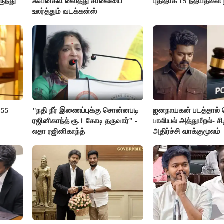
ுந்து
ஃபேன்கள் வைத்து சாலையை
புதிதாக 15 நீதிபதிகள
உலர்த்தும் வடக்கன்ஸ்
.55
"நதி நீர் இணைப்புக்கு சொன்னபடி
ஜனநாயகன் படத்தால்
ரஜினிகாந்த் ரூ.1 கோடி தருவார்" -
பாலியல் அத்துமீறல்- சி
லதா ரஜினிகாந்த்
அதிர்ச்சி வாக்குமூலம்