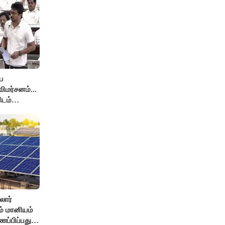
ே
ிமர்சனம்...
ிடம்
் அர்ஜுனா
லார்
சம் மானியம்
ணப்பிப்பது