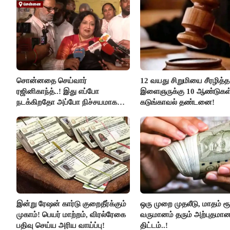
சொன்னதை செய்வார்
12 வயது சிறுமியை சீரழித்த
ரஜினிகாந்த்..! இது எப்போ
இளைஞருக்கு 10 ஆண்டுகள
நடக்கிறதோ அப்போ நிச்சயமாக
கடுங்காவல் தண்டனை!
ரஜினி ₹1 கோடி தருவார் - லதா
ரஜினிகாந்த்..!
இன்று ரேஷன் கார்டு குறைதீர்க்கும்
ஒரு முறை முதலீடு, மாதம் ரூ
முகாம்! பெயர் மாற்றம், விரல்ரேகை
வருமானம் தரும் அற்புதமா
பதிவு செய்ய அரிய வாய்ப்பு!
திட்டம்..!