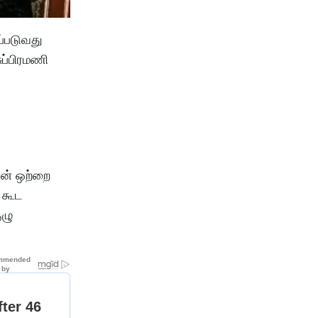
்படுவது
ுப்பிரமணி
ான் ஒற்றை
 கூட
ுழு