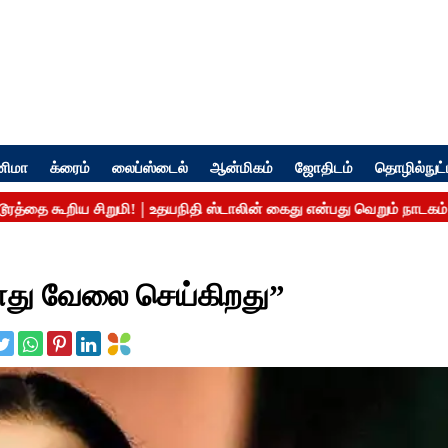
னிமா
க்ரைம்
லைப்ஸ்டைல்
ஆன்மிகம்
ஜோதிடம்
தொழில்நுட்
து வேலை செய்கிறது”