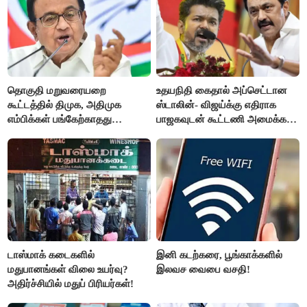
தொகுதி மறுவரையறை
உதயநிதி கைதால் அப்செட்டான
கூட்டத்தில் திமுக, அதிமுக
ஸ்டாலின்- விஜய்க்கு எதிராக
எம்பிக்கள் பங்கேற்காதது
பாஜகவுடன் கூட்டணி அமைக்க
வருத்தமளிக்கிறது- ப.சிதம்பரம்
திட்டம்
டாஸ்மாக் கடைகளில்
இனி கடற்கரை, பூங்காக்களில்
மதுபானங்கள் விலை உயர்வு?
இலவச வைபை வசதி!
அதிர்ச்சியில் மதுப் பிரியர்கள்!