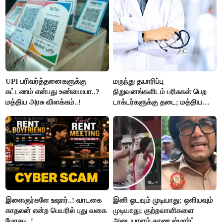
UPI பரிவர்த்தனைகளுக்கு
மருந்து தயாரிப்பு
கட்டணம் என்பது உண்மையா..?
நிறுவனங்களிடம் பரிசுகள் பெற
மத்திய அரசு விளக்கம்..!
டாக்டர்களுக்கு தடை; மத்திய
அரசு உத்தரவு..!
இளைஞர்களே உஷார்..! வாடகை
இனி ஓடவும் முடியாது; ஒளியவும்
காதலன் என்ற பெயரில் புது வகை
முடியாது; குற்றவாளிகளை
மோசடி..!
அடையாளம் காண ஸ்மார்ட்