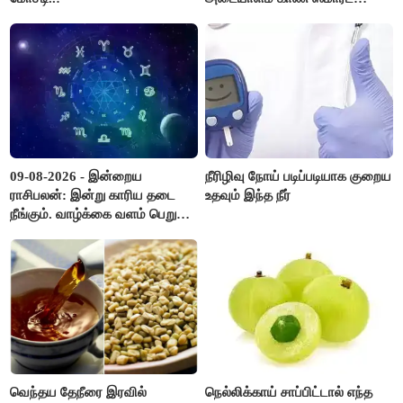
கண்ணாடிகளை பயன்படுத்த
போலீசார் முடிவு..!
09-08-2026 - இன்றைய
நீரிழிவு நோய் படிப்படியாக குறைய
ராசிபலன்: இன்று காரிய தடை
உதவும் இந்த நீர்
நீங்கும். வாழ்க்கை வளம் பெறும்.
எதிரில் இருப்பவர்களை
எடைபோடுவது நல்லது..!
வெந்தய தேநீரை இரவில்
நெல்லிக்காய் சாப்பிட்டால் எந்த