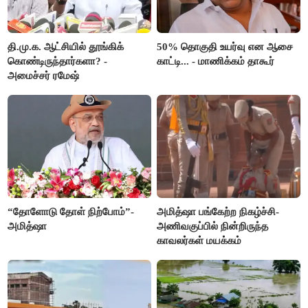
தி.மு.க. ஆட்சியில் தூங்கிக்
50% தொகுதி உயர்வு என ஆசை
கொண்டிருந்தார்களா? -
காட்டி... - மாணிக்கம் தாகூர்
அமைச்சர் ரமேஷ்
“தோளோடு தோள் நிற்போம்”-
அமித்ஷா பங்கேற்ற நிகழ்ச்சி-
அமித்ஷா
அணிவகுப்பில் நின்றிருந்த
காவலர்கள் மயக்கம்