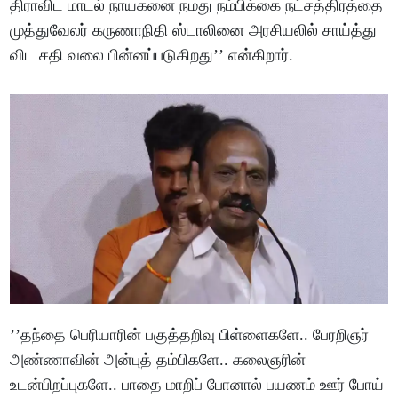
திராவிட மாடல் நாயகனை நமது நம்பிக்கை நட்சத்திரத்தை
முத்துவேலர் கருணாநிதி ஸ்டாலினை அரசியலில் சாய்த்து
விட சதி வலை பின்னப்படுகிறது’’ என்கிறார்.
’’தந்தை பெரியாரின் பகுத்தறிவு பிள்ளைகளே.. பேரறிஞர்
அண்ணாவின் அன்புத் தம்பிகளே.. கலைஞரின்
உடன்பிறப்புகளே.. பாதை மாறிப் போனால் பயணம் ஊர் போய்