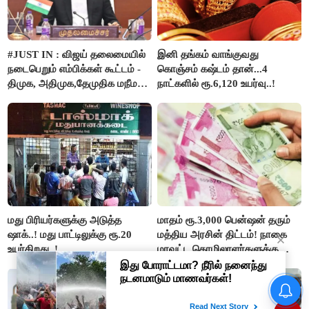
#JUST IN : விஜய் தலைமையில்
இனி தங்கம் வாங்குவது
நடைபெறும் எம்பிக்கள் கூட்டம் -
கொஞ்சம் கஷ்டம் தான்...4
திமுக, அதிமுக,தேமுதிக மநீம
நாட்களில் ரூ.6,120 உயர்வு..!
புறக்கணிப்பு..!
மது பிரியர்களுக்கு அடுத்த
மாதம் ரூ.3,000 பென்ஷன் தரும்
ஷாக்..! மது பாட்டிலுக்கு ரூ.20
மத்திய அரசின் திட்டம்! நாகை
உயர்கிறது..!
மாவட்ட தொழிலாளர்களுக்கு
ஆட்சியர் வெளியிட்ட சூப்பர்
செய்தி!