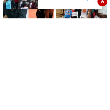
விஜய்யின் 'ஜனநாயகன்'
உதயநிதி ஸ்டாலின் கைது என்பது
கொடுத்த தைரியம்: தந்தையிடம்
வெறும் நாடகம் - அர்ஜுன் சம்பத்
தனக்கு நேர்ந்த கொடூரத்தை
பகிரங்க குற்றச்சாட்டு..!
கூறிய சிறுமி!
இன்று நடைபெறும் ஆலோசனை
கோவை ஈச்சனாரி தனியார்
கூட்டத்தில் திமுக எம்.பி.க்கள்
கல்லூரியின் விடுதி உணவகத்தில்
பங்கேற்பார்களா?- ஆர்.எஸ்.பாரதி
வழங்கப்பட்ட இரவு உணவில் புழு..!
விளக்கம்..!