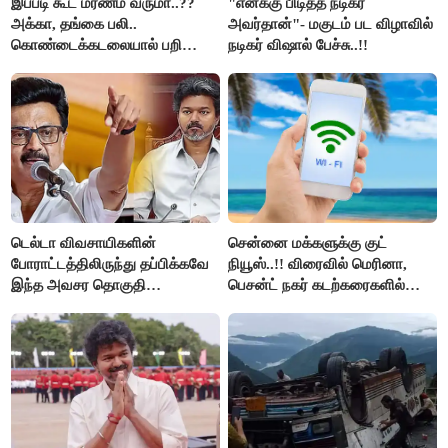
இப்படி கூட மரணம் வருமா..??
"எனக்கு பிடித்த நடிகர்
அக்கா, தங்கை பலி..
அவர்தான்"- மகுடம் பட விழாவில்
கொண்டைக்கடலையால் பறிபோன
நடிகர் விஷால் பேச்சு..!!
உயிர்கள்..!!
டெல்டா விவசாயிகளின்
சென்னை மக்களுக்கு குட்
போராட்டத்திலிருந்து தப்பிக்கவே
நியூஸ்..!! விரைவில் மெரினா,
இந்த அவசர தொகுதி
பெசன்ட் நகர் கடற்கரைகளில்
மறுவரையறை நாடகத்தை
இலவச Wi-Fi வசதி..!!
அரங்கேற்றுகிறார் முதலமைச்சர் -
திமுக ஐடி விங்..!!