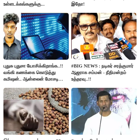
உள்ளடக்கங்களுக்கு...
இதோ!
புதுசு புதுசா யோசிக்கிறாங்க..!!
#BIG NEWS : நடிகர் சரத்குமார்
வங்கி கணக்கை கொடுத்து
ஆஜராக சம்மன் - நீதிமன்றம்
கமிஷன்.. ஆன்லைன் மோசடி
உத்தரவு..!!
கும்பலுக்கு உதவிய வாலிபர்
கைது..!!