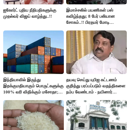
ஐகோர்ட் புதிய நீதிபதிகளுக்கு
இமாச்சலில் பயணிகள் பஸ்
முதல்வர் விஜய் வாழ்த்து..!!
கவிழ்ந்தது; 8 பேர் பலியான
சோகம்..!! பிரதமர் மோடி
இரங்கல்..!!
இந்தியாவில் இருந்து
தயவு செய்து யுபிஐ கட்டணம்
இறக்குமதியாகும் பொருட்களுக்கு
குறித்து பரப்பப்படும் வதந்திகளை
100% வரி விதிக்கும் மசோதா;
நம்ப வேண்டாம் - நயினார்
அமெரிக்கா நிறைவேற்றம்..!!
நாகேந்திரன்..!!