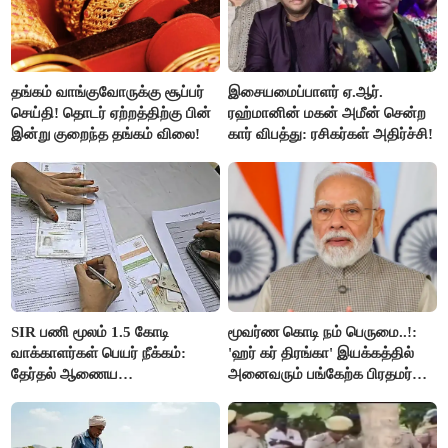
தங்கம் வாங்குவோருக்கு சூப்பர்
இசையமைப்பாளர் ஏ.ஆர்.
செய்தி! தொடர் ஏற்றத்திற்கு பின்
ரஹ்மானின் மகன் அமீன் சென்ற
இன்று குறைந்த தங்கம் விலை!
கார் விபத்து: ரசிகர்கள் அதிர்ச்சி!
SIR பணி மூலம் 1.5 கோடி
மூவர்ண கொடி நம் பெருமை..!:
வாக்காளர்கள் பெயர் நீக்கம்:
'ஹர் கர் திரங்கா' இயக்கத்தில்
தேர்தல் ஆணைய
அனைவரும் பங்கேற்க பிரதமர்
நடவடிக்கையால் பரபரப்பு!
மோடி அழைப்பு!