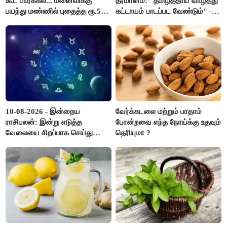
கூட பார்க்கல... மனைவிக்கு
தீர்மானம்: "தமிழ்த்தாய் வாழ்த்து
பயந்து மண்ணில் புதைத்த ரூ.5
கட்டாயம் பாடப்பட வேண்டும்" -
லட்சம்; கடைசியில் நடந்தது...
முதல்வர் விஜய் முன்மொழிகிறார்!
10-08-2026 - இன்றைய
வேர்க்கடலை மற்றும் பாதாம்
ராசிபலன்: இன்று எடுத்த
போன்றவை எந்த நோய்க்கு உதவும்
வேலையை சிறப்பாக செய்து
தெரியுமா ?
முடித்து நற்பெயர் பெறுவீர்கள்.
அதே நேரத்தில் கூடுதலாக
உழைக்க வேண்டி இருக்கும்..!