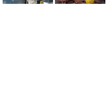
சைபர் கிரைம் மோசடி - கடந்த 2
விஜய் நிரந்தர முதலமைச்சராக
நாட்களில் 837 பேர் கைது
வேண்டுமென நடை பயணம் -
கைது என்றவுடன் ஓட்டம் பிடித்த
தவெகவினர்
கனமழையில் சிக்கிய அமித்ஷா
நெல் கொள்முதல் நிறுத்தம்-
ஹெலிகாப்டர்
தவெக அரசுக்கு அன்புமணி
கண்டனம்