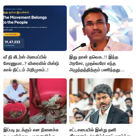
சக்ரவர்த்தி..?
முதல் அமைச்சர் விஜய்.!!
வீ தி லீடர்ஸ் அமைப்பில்
இது தான் தவெக..!! இந்த
சேரணுமா..? விரைவில் மிஸ்டு
அரசோ, முதல்வரோ எந்த
கால் திட்டம் அறிமுகம்..!
அழுத்தத்திற்கும் பணிந்தது
கிடையாது; அமைச்சர்
அருண்ராஜ்..!
இப்படி நடக்கும் என நினைச்சு
சட்டசபையில் இன்று தனி