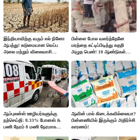
இந்தியாவிற்கு வரும் எல் நினோ
பிள்ளை போல வளர்த்தேனே
ஆபத்து! கடுமையான வெப்ப
மரத்தை கட்டிப்பிடித்து கதறி
அலை மற்றும் விலைவாசி
அழுத பெண்! 10 ஆண்டுகள்
உயர்வுக்கு தயாராகிறதா நாடு?
ஆசையாக வளர்த்த மரங்கள்
வெட்டி சாய்ப்பு..!
ஆம்புலன்ஸ் ஊழியர்களுக்கு
ஆவின் பால் கிடைக்கவில்லையா?
நற்செய்தி: 8.33% போனஸ் &
பின்னணியில் இருக்கும் அதிர்ச்சி
பணி நேரம் 8 மணி நேரமாக
காரணம்!
குறைப்பு..!